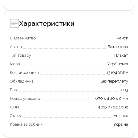
Характеристики
Видавництво
Ранок
Автор
Без автора
Тип товару
Плакат
Мова
Українська
Код виробника
13104088У
Обкладинка
Без переплету
Вага
0.03
Розмір упаковки
670 х 480 х 0 мм
ISBN
4823076111892
Стать
Унісекс
Країна виробник
Україна