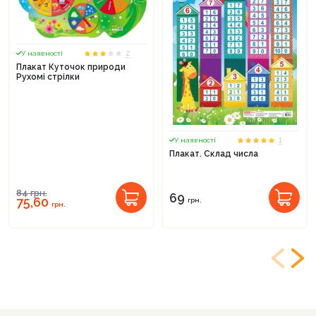
2
У наявності
Плакат Куточок природи
Рухомі стрілки
1
У наявності
Плакат. Склад числа
84
грн.
69
75,60
грн.
грн.