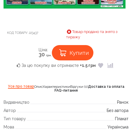
Товар продано та знято з
КОД ТОВАРУ:
223437
тиражу
Ціна:
Купити
30
грн.
За цю покупку ви отримаєте
+1.5 грн
Усе про товар
Опис
Характеристики
Відгуки (0)
Доставка та оплата
FAQ-питання
Видавництво
Ранок
Автор
Без автора
Тип товару
Плакат
Мова
Українська