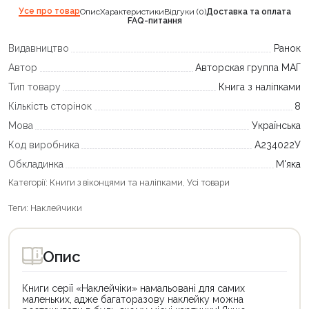
Усе про товар
Опис
Характеристики
Відгуки (0)
Доставка та оплата
FAQ-питання
Видавництво
Ранок
Автор
Авторская группа МАГ
Тип товару
Книга з наліпками
Кількість сторінок
8
Мова
Українська
Код виробника
А234022У
Обкладинка
М'яка
Категорії:
Книги з віконцями та наліпками
,
Усі товари
Теги:
Наклейчики
Опис
Книги серії «Наклейчіки» намальовані для самих
маленьких, адже багаторазову наклейку можна