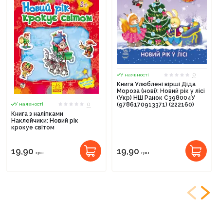
0
У наявності
Книга Улюблені вірші Діда
Мороза (нові): Новий рік у лісі
(Укр) НШ Ранок С398004У
0
У наявності
(9786170913371) (222160)
Книга з наліпками
Наклейчики: Новий рік
крокуе світом
19,90
19,90
грн.
грн.