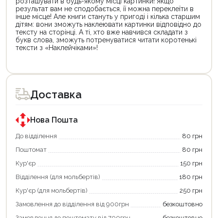
розташувати в будь-якому місці картинки! Якщо
результат вам не сподобається, її можна переклеїти в
інше місце! Але книги стануть у пригоді і кілька старшим
дітям: вони зможуть наклеювати картинки відповідно до
тексту на сторінці. А ті, хто вже навчився складати з
букв слова, зможуть потренуватися читати коротенькі
тексти з «Наклейчіками»!
Доставка
Нова Пошта
До відділення
80 грн
Поштомат
80 грн
Кур'єр
150 грн
Відділення (для мольбертів)
180 грн
Кур'єр (для мольбертів)
250 грн
Замовлення до відділення від 900грн
безкоштовно
Замовлення до поштомату від 700грн
безкоштовно