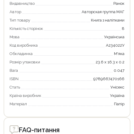
Видавництво
Ранок
Автор
Авторская группа МАГ
Тип товару
Книга з наліпками
Кількість сторінок
8
Мова
Українська
Код виробника
А234022У
Обкладинка
М'яка
Розмір упаковки
23.6 х 16.3 х 0.2
Вага
0.047
Продовжити покупки
ISBN
9789667470166
Оформити замовлення
Стать
Унісекс
Країна виробник
Україна
Матеріал
Папір
FAQ-питання