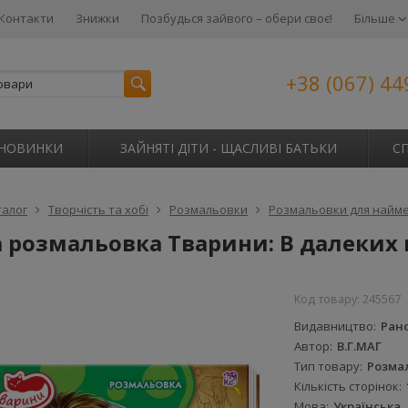
Контакти
Знижки
Позбудься зайвого – обери своє!
Більше
+38 (067) 44
НОВИНКИ
ЗАЙНЯТІ ДІТИ - ЩАСЛИВІ БАТЬКИ
С
талог
Творчість та хобі
Розмальовки
Розмальовки для найм
 розмальовка Тварини: В далеких 
Код товару:
245567
Видавництво
Ран
Автор
В.Г.МАГ
Тип товару
Розма
Кількість сторінок
Мова
Українська