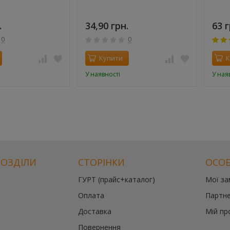
.
34,90 грн.
63 г
0
0
Купити
К
У наявності
У ная
РОЗДІЛИ
СТОРІНКИ
ОСОБ
ГУРТ (прайс+каталог)
Мої з
Оплата
Партне
Доставка
Мій пр
Повернення