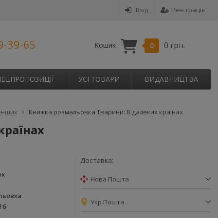
Вхід
Реєстрація
9-39-65
0 грн.
Кошик
0
ПЕЦПРОПОЗИЦІЇ
УСІ ТОВАРИ
ВИДАВНИЦТВА
енших
Книжка розмальовка Тварини: В далеких країнах
країнах
Доставка:
ок
Нова Пошта
льовка
Укр Пошта
16