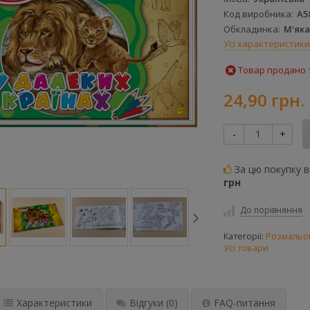
Код виробника
А5
Обкладинка
М'яка
Усі характеристики
Товар продано т
24,90 грн.
-
+
За цю покупку 
грн
До порівняння
Категорії:
Розмальо
Усі товари
Характеристики
Відгуки
(0)
FAQ-питання