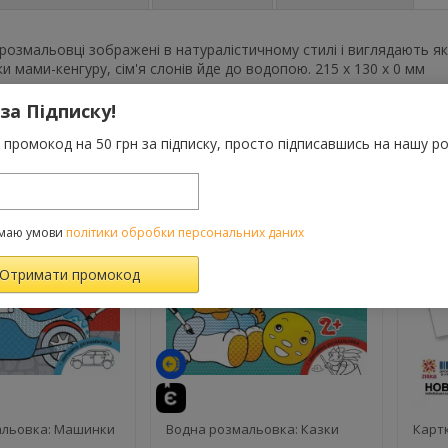
 розмальовці зображені в натуралістичному стилі і виглядають як 
ки мами-кенгуру, сім'я слонів йде до водопою. 215 x 130 x 0 мм
 за Підписку!
промокод на 50 грн за підписку, просто підписавшись на нашу ро
ВАРОМ ТАКОЖ КУПУЮТЬ
маю умови
політики обробки персональних даних
й
те
й
альовка: Машинки
Водна розмальовка: Казки
Картк