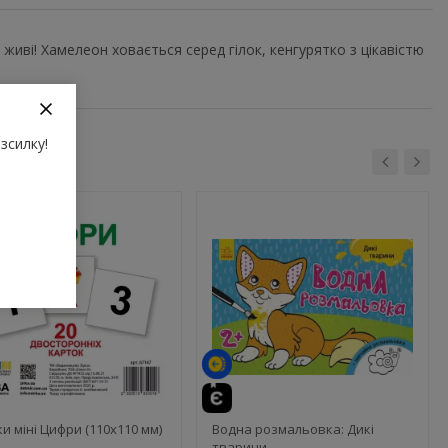
живі! Хамелеон ховається серед гілок, кенгурятко з цікавістю
зсилку!
и міні Цифри (110х110 мм)
Водна розмальовка: Дикі
тварини