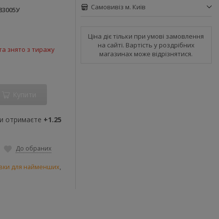
Самовивіз м. Київ
83005У
Ціна діє тільки при умові замовлення
на сайті. Вартість у роздрібних
а знято з тиражу
магазинах може відрізнятися.
Купити
ви отримаєте
+1.25
До обраних
вки для найменших
,