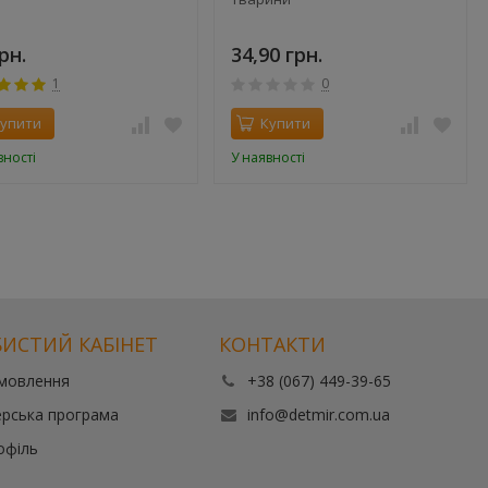
рн.
34,90 грн.
1
0
упити
Купити
вності
У наявності
ИСТИЙ КАБІНЕТ
КОНТАКТИ
амовлення
+38 (067) 449-39-65
рська програма
info@detmir.com.ua
офіль