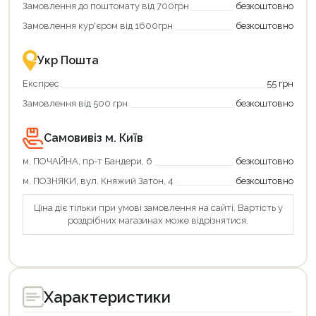
Замовлення до поштомату від 700грн
безкоштовно
картою
єКнига
Замовлення кур'єром від 1600грн
безкоштовно
–
це
зручно
Укр Пошта
та
вигідно!
Експрес
55 грн
Замовлення від 500 грн
безкоштовно
Самовивіз м. Київ
м. ПОЧАЙНА, пр-т Бандери, 6
безкоштовно
м. ПОЗНЯКИ, вул. Княжий Затон, 4
безкоштовно
Ціна діє тільки при умові замовлення на сайті. Вартість у
роздрібних магазинах може відрізнятися.
Характеристики