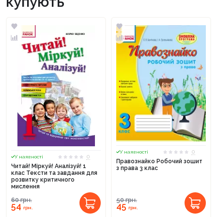
купують
0
У наявності
0
У наявності
Правознайко Робочий зошит
Читай! Міркуй! Аналізуй! 1
з права 3 клас
клас Тексти та завдання для
розвитку критичного
мислення
60
грн.
50
грн.
54
45
грн.
грн.