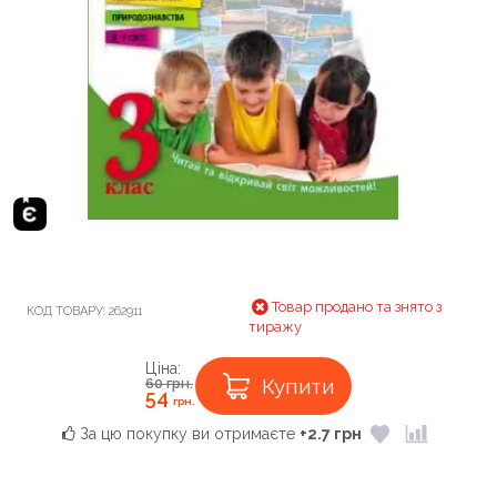
Товар продано та знято з
КОД ТОВАРУ:
262911
тиражу
Ціна:
Купити
60
грн.
54
грн.
За цю покупку ви отримаєте
+2.7 грн