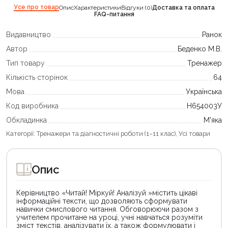
Усе про товар
Опис
Характеристики
Відгуки (0)
Доставка та оплата
FAQ-питання
Видавництво
Ранок
Автор
Беденко М.В.
Тип товару
Тренажер
Кількість сторінок
64
Мова
Українська
Код виробника
Н654003У
Обкладинка
М'яка
Категорії:
Тренажери та діагностичні роботи (1–11 клас)
,
Усі товари
Опис
Керівництво «Читай! Міркуй! Аналізуй »містить цікаві
інформаційні тексти, що дозволяють сформувати
навички смислового читання. Обговорюючи разом з
учителем прочитане на уроці, учні навчаться розуміти
зміст текстів, аналізувати їх, а також формулювати і