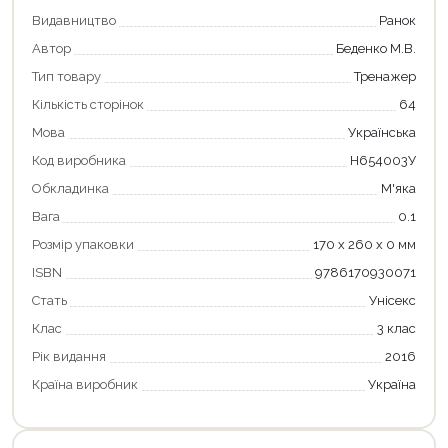
Видавництво
Ранок
Автор
Беденко М.В.
Тип товару
Тренажер
Кількість сторінок
64
Мова
Українська
Код виробника
Н654003У
Обкладинка
М'яка
Вага
0.1
Розмір упаковки
170 х 260 х 0 мм
ISBN
9786170930071
Продовжити покупки
Стать
Унісекс
Клас
3 клас
Оформити замовлення
Рік видання
2016
Країна виробник
Україна