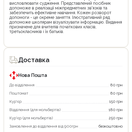
висловлювати судження. Представлений посібник
допоможе в реалізації міжпредметних зв'язків та
забезпечить ефективне навчання. Кожен розворот
допомоги - це окреме заняття. Ілюстративний ряд
допоможе школярам візуалізувати інформацію. Видання
призначене для вчителів початкових класів,
третьокласників і їх батьків.
Цей
товар
доступний
для
Доставка
покупки
за
державною
програмою
Нова Пошта
єКнига.
Використовуйте
До відділення
80 грн
свою
Поштомат
80 грн
карту
єКнига,
Кур'єр
150 грн
щоб
зекономити
Відділення (для мольбертів)
180 грн
та
отримати
Кур'єр (для мольбертів)
250 грн
додаткові
Замовлення до відділення від 900грн
безкоштовно
переваги!
Купити