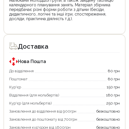
малюками молодшої групи, а також зведену таблицю
календарного планування занять. Матеріал збірника
передбачає різні форми роботи з дітьми (бесіди,
дидактичного, логічні та інші ігри, спостереження,
досліди, практична діялність т.д.).
Цей
Цей
товар
товар
доступний
доступний
для
для
Доставка
покупки
покупки
за
за
державною
державною
програмою
програмою
Нова Пошта
єКнига.
«Національний
Використовуйте
кешбек».
До відділення
80 грн
свою
Оплачуйте
Поштомат
80 грн
карту
покупку
єКнига,
картою
Кур'єр
150 грн
щоб
«Національний
зекономити
кешбек»
Відділення (для мольбертів)
180 грн
та
та
отримати
отримуйте
Кур'єр (для мольбертів)
250 грн
додаткові
вигідне
Замовлення до відділення від 900грн
безкоштовно
переваги!
повернення
Купити
коштів!
Замовлення до поштомату від 700грн
безкоштовно
картою
Економте
єКнига
більше
Замовлення кур'єром від 1600грн
безкоштовно