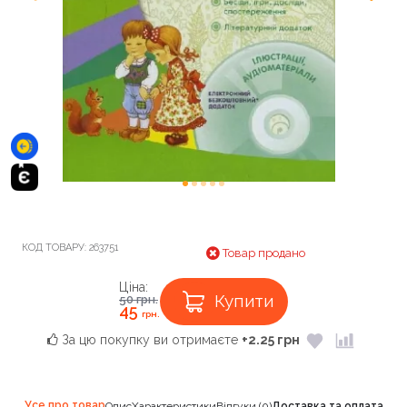
КОД ТОВАРУ:
263751
Товар продано
Ціна:
Купити
50
грн.
45
грн.
За цю покупку ви отримаєте
+2.25 грн
Усе про товар
Опис
Характеристики
Відгуки (0)
Доставка та оплата