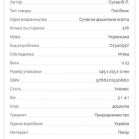
Автор
Сухар В.Л.
Тип товару
Посібник
Серія видавництва
Сучасна дошкільна освіта
Кількість сторінок
176
Мова
Українська
Код виробника
О134095У
Обкладинка
М'яка
Вага
0.13
Розмір упаковки
145 х 215 х 0 мм
ISBN
9786170930880
Стать
Унісекс
Вік
3 +, 4 +
Продовжити покупки
Клас
дошкола
Оформити замовлення
Предмет
Природознавство
Країна виробник
Україна
Матеріал
Папір