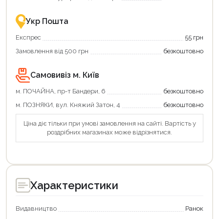
–
разом
це
із
зручно
державною
Укр Пошта
та
підтримкою!
вигідно!
Експрес
55 грн
Замовлення від 500 грн
безкоштовно
Самовивіз м. Київ
м. ПОЧАЙНА, пр-т Бандери, 6
безкоштовно
м. ПОЗНЯКИ, вул. Княжий Затон, 4
безкоштовно
Ціна діє тільки при умові замовлення на сайті. Вартість у
роздрібних магазинах може відрізнятися.
Характеристики
Видавництво
Ранок