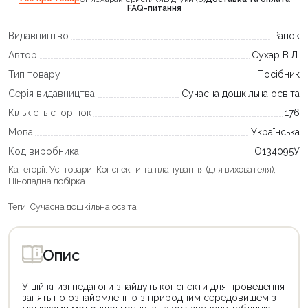
FAQ-питання
Видавництво
Ранок
Автор
Сухар В.Л.
Тип товару
Посібник
Серія видавництва
Сучасна дошкільна освіта
Кількість сторінок
176
Мова
Українська
Код виробника
О134095У
Категорії:
Усі товари
,
Конспекти та планування (для вихователя)
,
Цінопадна добірка
Теги:
Сучасна дошкільна освіта
Опис
У цій книзі педагоги знайдуть конспекти для проведення
занять по ознайомленню з природним середовищем з