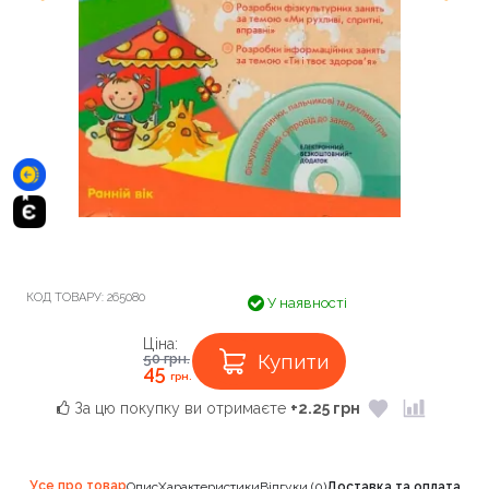
КОД ТОВАРУ:
265080
У наявності
Ціна:
Купити
50
грн.
45
грн.
За цю покупку ви отримаєте
+2.25 грн
Усе про товар
Опис
Характеристики
Відгуки (0)
Доставка та оплата