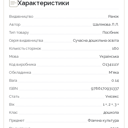
Характеристики
Видавництво
Ранок
Автор
Шалімова Л.Л.
Тип товару
Посібник
Серія видавництва
Сучасна дошкільна освіта
Кількість сторінок
160
Мова
Українська
Код виробника
О134111У
Обкладинка
М'яка
Вага
0.14
ISBN
9786170931337
Продовжити покупки
Стать
Унісекс
Оформити замовлення
Вік
1 +, 2 +, 3 +
Клас
дошкола
Предмет
Фізична культура