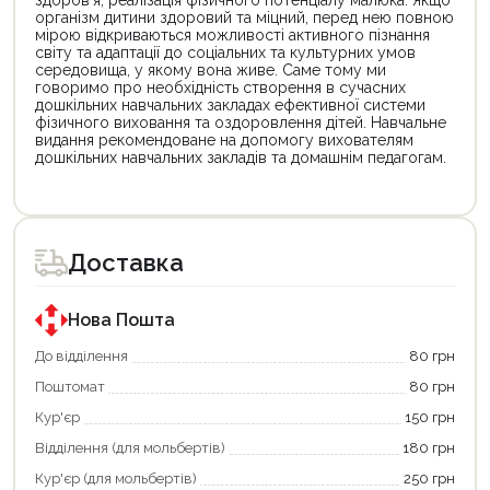
здоров’я, реалізація фізичного потенціалу малюка. Якщо
організм дитини здоровий та міцний, перед нею повною
мірою відкриваються можливості активного пізнання
світу та адаптації до соціальних та культурних умов
середовища, у якому вона живе. Саме тому ми
говоримо про необхідність створення в сучасних
дошкільних навчальних закладах ефективної системи
фізичного виховання та оздоровлення дітей. Навчальне
видання рекомендоване на допомогу вихователям
дошкільних навчальних закладів та домашнім педагогам.
Цей
Цей
товар
товар
доступний
доступний
для
для
Доставка
покупки
покупки
за
за
державною
державною
програмою
програмою
Нова Пошта
єКнига.
«Національний
Використовуйте
кешбек».
До відділення
80 грн
свою
Оплачуйте
Поштомат
80 грн
карту
покупку
єКнига,
картою
Кур'єр
150 грн
щоб
«Національний
зекономити
кешбек»
Відділення (для мольбертів)
180 грн
та
та
отримати
отримуйте
Кур'єр (для мольбертів)
250 грн