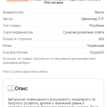
FAQ-питання
Видавництво
Ранок
Автор
Шалімова Л.Л.
Тип товару
Посібник
Серія видавництва
Сучасна дошкільна освіта
Кількість сторінок
160
Мова
Українська
Код виробника
О134111У
Категорії:
Усі товари
,
Конспекти та планування (для вихователя)
,
Цінопадна добірка
Теги:
Сучасна дошкільна освіта
Опис
Запорукою повноцінного розумового, морального та
творчого розвитку дитини є належний рівень її