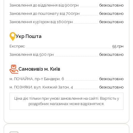
додаткові
вигідне
Замовлення до відділення від 900грн
безкоштовно
переваги!
повернення
Купити
коштів!
Замовлення до поштомату від 700грн
безкоштовно
картою
Економте
єКнига
більше
Замовлення кур'єром від 1600грн
безкоштовно
–
разом
це
із
зручно
державною
Укр Пошта
та
підтримкою!
вигідно!
Експрес
55 грн
Замовлення від 500 грн
безкоштовно
Самовивіз м. Київ
м. ПОЧАЙНА, пр-т Бандери, 6
безкоштовно
м. ПОЗНЯКИ, вул. Княжий Затон, 4
безкоштовно
Ціна діє тільки при умові замовлення на сайті. Вартість у
роздрібних магазинах може відрізнятися.