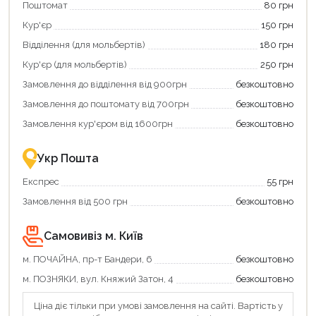
Поштомат
80 грн
карту
покупку
єКнига,
картою
Кур'єр
150 грн
щоб
«Національний
зекономити
кешбек»
Відділення (для мольбертів)
180 грн
та
та
отримати
отримуйте
Кур'єр (для мольбертів)
250 грн
додаткові
вигідне
Замовлення до відділення від 900грн
безкоштовно
переваги!
повернення
Купити
коштів!
Замовлення до поштомату від 700грн
безкоштовно
картою
Економте
єКнига
більше
Замовлення кур'єром від 1600грн
безкоштовно
–
разом
це
із
зручно
державною
Укр Пошта
та
підтримкою!
вигідно!
Експрес
55 грн
Замовлення від 500 грн
безкоштовно
Самовивіз м. Київ
м. ПОЧАЙНА, пр-т Бандери, 6
безкоштовно
м. ПОЗНЯКИ, вул. Княжий Затон, 4
безкоштовно
Ціна діє тільки при умові замовлення на сайті. Вартість у