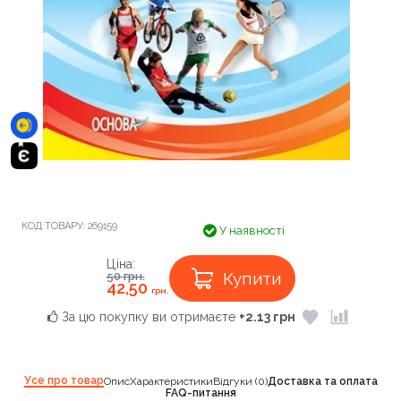
КОД ТОВАРУ:
269159
У наявності
Ціна:
Купити
50
грн.
42,50
грн.
За цю покупку ви отримаєте
+2.13 грн
Усе про товар
Опис
Характеристики
Відгуки (0)
Доставка та оплата
FAQ-питання