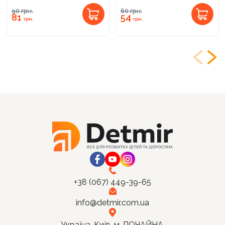
90
грн.
60
грн.
81
54
грн.
грн.
+38 (067) 449-39-65
info@detmir.com.ua
Україна, Київ, м. ПОЧАЙНА,