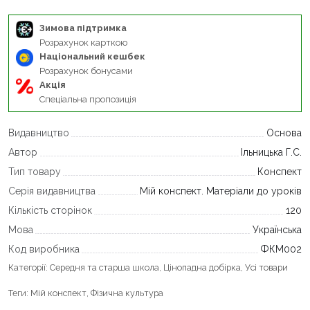
Зимова підтримка
Розрахунок карткою
Національний кешбек
Розрахунок бонусами
Акція
Спеціальна пропозиція
Видавництво
Основа
Автор
Ільницька Г.С.
Тип товару
Конспект
Серія видавництва
Мій конспект. Матеріали до уроків
Кількість сторінок
120
Мова
Українська
Код виробника
ФКМ002
Категорії:
Середня та старша школа
,
Цінопадна добірка
,
Усі товари
Теги:
Мій конспект
,
Фізична культура