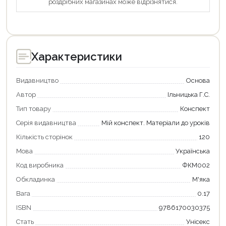
роздрібних магазинах може відрізнятися.
Характеристики
Видавництво
Основа
Автор
Ільницька Г.С.
Тип товару
Конспект
Серія видавництва
Мій конспект. Матеріали до уроків
Кількість сторінок
120
Мова
Українська
Продовжити покупки
Код виробника
ФКМ002
Обкладинка
М'яка
Оформити замовлення
Вага
0.17
ISBN
9786170030375
Стать
Унісекс