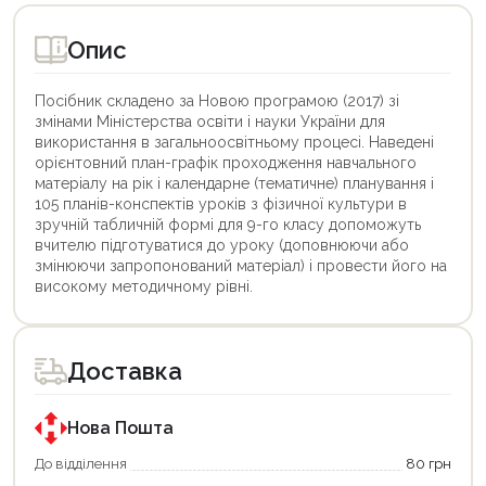
Опис
Посібник складено за Новою програмою (2017) зі
змінами Міністерства освіти і науки України для
використання в загальноосвітньому процесі. Наведені
орієнтовний план-графік проходження навчального
матеріалу на рік і календарне (тематичне) планування і
105 планів-конспектів уроків з фізичної культури в
зручній табличній формі для 9-го класу допоможуть
вчителю підготуватися до уроку (доповнюючи або
змінюючи запропонований матеріал) і провести його на
високому методичному рівні.
Цей
Цей
товар
товар
доступний
доступний
для
для
Доставка
покупки
покупки
за
за
державною
державною
програмою
програмою
Нова Пошта
єКнига.
«Національний
Використовуйте
кешбек».
До відділення
80 грн
свою
Оплачуйте