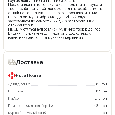
групах дошкільних навчальних закладів.
Представлені в посібнику гри дозволять активізувати
творчі здібності дітей, допомогти дітям розібратися в
співвідношенні звуків за висотою, розвивати в них
почуття ритму, тембрових і динамічний слух,
заохочувати до самостійних дій із застосуванням
отриманих знань.
На CD містяться аудіозаписи музичних творів до ігор.
Видання призначене для педагогів дошкільних х
навчальних закладів та музичних керівників.
Доставка
Нова Пошта
До відділення
80 грн
Поштомат
80 грн
Кур'єр
150 грн
Відділення (для мольбертів)
180 грн
Кур'єр (для мольбертів)
250 грн