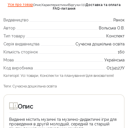
Усе про товар
Опис
Характеристики
Відгуки (0)
Доставка та оплата
FAQ-питання
Видавництво
Ранок
Автор
Вольська О.В.
Тип товару
Конспект
Серія видавництва
Сучасна дошкільна освіта
Кількість сторінок
160
Мова
Українська
Код виробника
О134127У
Категорії:
Усі товари
,
Конспекти та планування (для вихователя)
Теги:
Сучасна дошкільна освіта
Опис
Видання містить музичні та музично-дидактичні ігри для
проведення в другій молодшій, середній та старшій