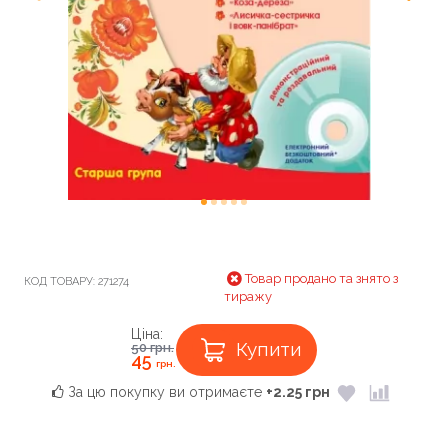
Товар продано та знято з
КОД ТОВАРУ:
271274
тиражу
Ціна:
Купити
50
грн.
45
грн.
За цю покупку ви отримаєте
+2.25 грн