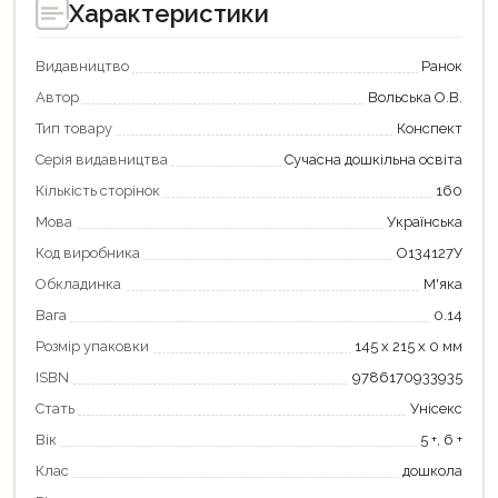
Характеристики
Видавництво
Ранок
Автор
Вольська О.В.
Тип товару
Конспект
Серія видавництва
Сучасна дошкільна освіта
Кількість сторінок
160
Мова
Українська
Код виробника
О134127У
Обкладинка
М'яка
Вага
0.14
Розмір упаковки
145 х 215 х 0 мм
ISBN
9786170933935
Продовжити покупки
Стать
Унісекс
Вік
5 +, 6 +
Оформити замовлення
Клас
дошкола