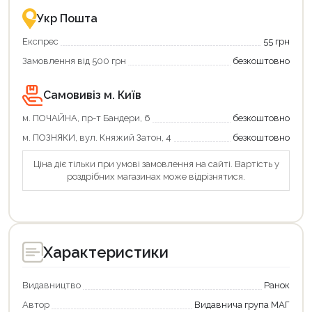
це
зручно
Укр Пошта
та
вигідно!
Експрес
55 грн
Замовлення від 500 грн
безкоштовно
Самовивіз м. Київ
м. ПОЧАЙНА, пр-т Бандери, 6
безкоштовно
м. ПОЗНЯКИ, вул. Княжий Затон, 4
безкоштовно
Ціна діє тільки при умові замовлення на сайті. Вартість у
роздрібних магазинах може відрізнятися.
Характеристики
Видавництво
Ранок
Автор
Видавнича група МАГ