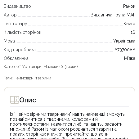
Видавництво
Ранок
Автор
Видавнича група МАГ
Тип товару
Книга
Кількість сторінок
16
Мова
Українська
Код виробника
А737008У
Обкладинка
М'яка
Категорії:
Усі товари
,
Малюки (0-3 роки)
,
Теги:
Неймовірні тварини
Опис
Із "Неймовірними тваринами" навіть найменші зможуть
познайомитися з тваринами, кольорами й
протилежностями, навчитися лічбі та навіть… засвоїти
множини! Разом із малюком роздивіться тварин на
правих сторінках книжки, прочитайте, що вони