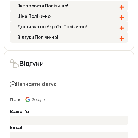
Як замовити Полічи-но!
Ціна Полічи-но!
Доставка по Україні Полічи-но!
Відгуки Полічи-но!
Відгуки
Написати відгук
Гість
Google
Ваше і'мя
Email