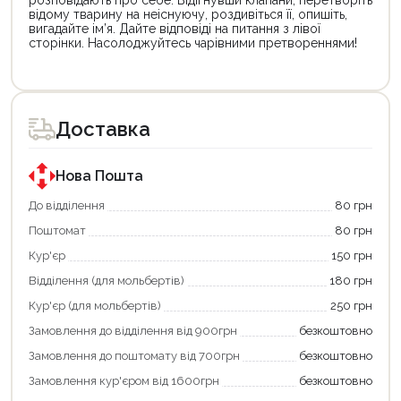
розповідають про себе. Відігнувши клапани, перетворіть
відому тварину на неіснуючу, роздивіться її, опишіть,
вигадайте ім’я. Дайте відповіді на питання з лівої
сторінки. Насолоджуйтесь чарівними претвореннями!
Цей
товар
доступний
для
Доставка
покупки
за
державною
програмою
Нова Пошта
єКнига.
Використовуйте
До відділення
80 грн
свою
Поштомат
80 грн
карту
єКнига,
Кур'єр
150 грн
щоб
зекономити
Відділення (для мольбертів)
180 грн
та
отримати
Кур'єр (для мольбертів)
250 грн
додаткові
Замовлення до відділення від 900грн
безкоштовно
переваги!
Купити
Замовлення до поштомату від 700грн
безкоштовно
картою
єКнига
Замовлення кур'єром від 1600грн
безкоштовно
–