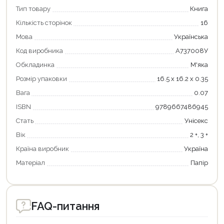
Тип товару
Книга
Кількість сторінок
16
Мова
Українська
Код виробника
А737008У
Обкладинка
М'яка
Розмір упаковки
16.5 х 16.2 х 0.35
Продовжити покупки
Вага
0.07
ISBN
9789667486945
Оформити замовлення
Стать
Унісекс
Вік
2 +, 3 +
Країна виробник
Україна
Матеріал
Папір
FAQ-питання