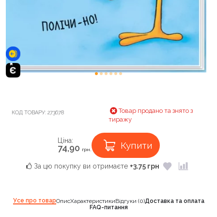
Товар продано та знято з
КОД ТОВАРУ:
273678
тиражу
Ціна:
Купити
74,90
грн.
За цю покупку ви отримаєте
+3.75 грн
Усе про товар
Опис
Характеристики
Відгуки (0)
Доставка та оплата
FAQ-питання