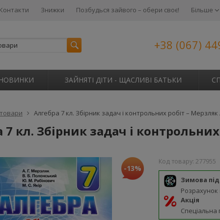
Контакти
Знижки
Позбудься зайвого – обери своє!
Більше
+38 (067) 44
НОВИНКИ
ЗАЙНЯТІ ДІТИ - ЩАСЛИВІ БАТЬКИ
С
 товари
Алгебра 7 кл. Збірник задач і контрольних робіт – Мерзляк А
 7 кл. Збірник задач і контрольних 
Код товару:
277955
-13%
Зимова пі
Розрахунок
Акція
Спеціальна 