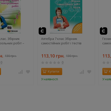
те
клас. Збірник
Алгебра 7 клас Збірник
Геоме
рольних робіт –
самостійних робіт і тестів
самос
н.
113,10 грн.
113,
130 грн.
130 грн.
0
0
Купити
К
У наявності
У ная