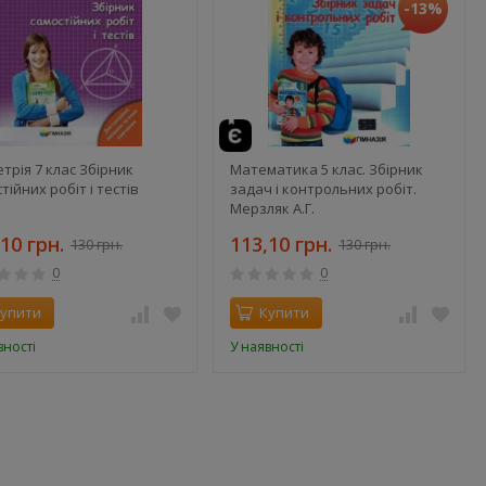
-13%
трія 7 клас Збірник
Математика 5 клас. Збірник
тійних робіт і тестів
задач і контрольних робіт.
Мерзляк А.Г.
10 грн.
113,10 грн.
130 грн.
130 грн.
0
0
упити
Купити
вності
У наявності