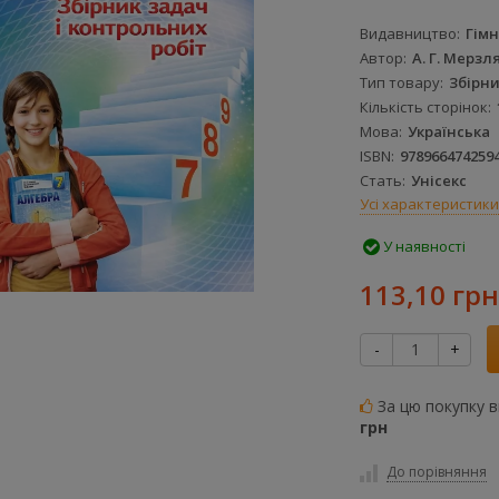
Видавництво
Гімн
Автор
А. Г. Мерзл
Тип товару
Збірн
Кількість сторінок
Мова
Українська
ISBN
978966474259
Стать
Унісекс
Усі характеристики
У наявності
113,10 грн
-
+
За цю покупку 
грн
До порівняння