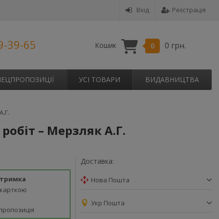
Вхід
Реєстрація
9-39-65
0 грн.
Кошик
0
ПЕЦПРОПОЗИЦІЇ
УСІ ТОВАРИ
ВИДАВНИЦТВА
.Г.
робіт – Мерзляк А.Г.
Доставка:
дтримка
Нова Пошта
 карткою
Укр Пошта
пропозиція