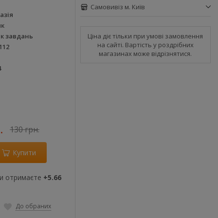
Самовивіз м. Київ
азія
як
Ціна діє тільки при умові замовлення
ик завдань
на сайті. Вартість у роздрібних
112
магазинах може відрізнятися.
4
.
130 грн.
Купити
ви отримаєте
+5.66
До обраних