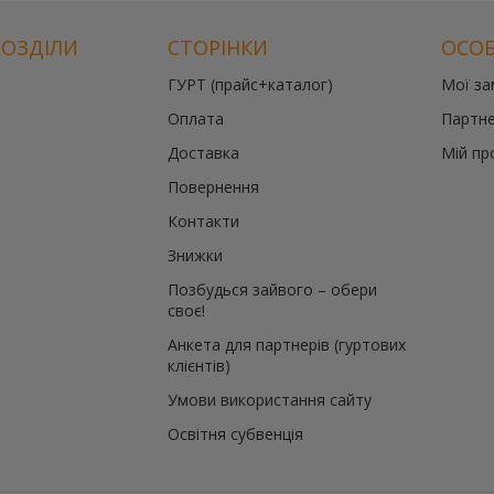
РОЗДІЛИ
СТОРІНКИ
ОСОБ
ГУРТ (прайс+каталог)
Мої з
Оплата
Партне
Доставка
Мій пр
Повернення
Контакти
Знижки
Позбудься зайвого – обери
своє!
Анкета для партнерів (гуртових
клієнтів)
Умови використання сайту
Освітня субвенція