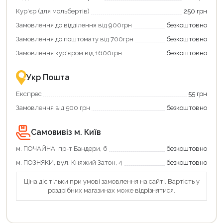
та
отримати
Кур'єр (для мольбертів)
250 грн
додаткові
Замовлення до відділення від 900грн
безкоштовно
переваги!
Купити
Замовлення до поштомату від 700грн
безкоштовно
картою
єКнига
Замовлення кур'єром від 1600грн
безкоштовно
–
це
зручно
Укр Пошта
та
вигідно!
Експрес
55 грн
Замовлення від 500 грн
безкоштовно
Самовивіз м. Київ
м. ПОЧАЙНА, пр-т Бандери, 6
безкоштовно
м. ПОЗНЯКИ, вул. Княжий Затон, 4
безкоштовно
Ціна діє тільки при умові замовлення на сайті. Вартість у
роздрібних магазинах може відрізнятися.