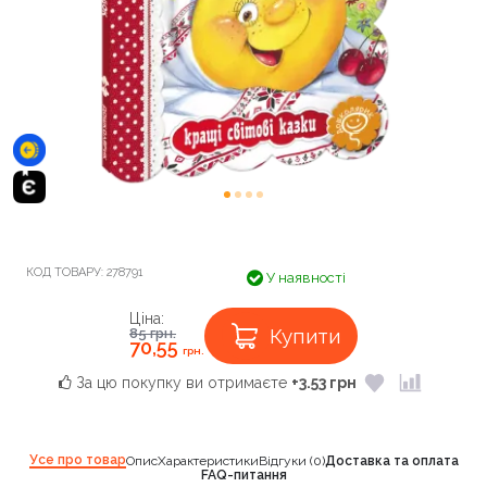
КОД ТОВАРУ:
278791
У наявності
Ціна:
Купити
85
грн.
70,55
грн.
За цю покупку ви отримаєте
+3.53 грн
Усе про товар
Опис
Характеристики
Відгуки (0)
Доставка та оплата
FAQ-питання