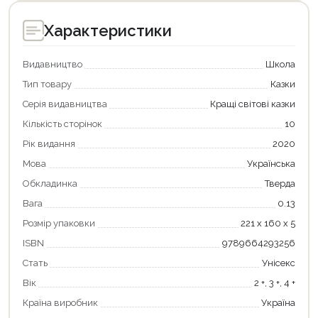
Характеристики
Видавництво
Школа
Тип товару
Казки
Серія видавництва
Кращі світові казки
Кількість сторінок
10
Рік видання
2020
Мова
Українська
Продовжити покупки
Обкладинка
Тверда
Вага
0.13
Оформити замовлення
Розмір упаковки
221 х 160 х 5
ISBN
9789664293256
Стать
Унісекс
Вік
2 +, 3 +, 4 +
Країна виробник
Україна