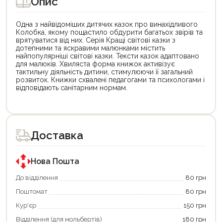
Опис
Одна з найвідоміших дитячих казок про винахідливого
Колобка, якому пощастило обдурити багатьох звірів та
врятуватися від них. Серія Кращі світові казки з
дотепними та яскравими малюнками містить
найпопулярніші світові казки. Тексти казок адаптовано
для малюків. Хвиляста форма книжок активізує
тактильну діяльність дитини, стимулюючи її загальний
розвиток. Книжки схвалені педагогами та психологами і
відповідають санітарним нормам.
Цей
товар
доступний
для
Доставка
покупки
за
державною
програмою
Нова Пошта
єКнига.
Використовуйте
До відділення
80 грн
свою
Поштомат
80 грн
карту
єКнига,
Кур'єр
150 грн
щоб
зекономити
Відділення (для мольбертів)
180 грн