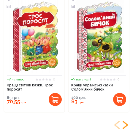
0
0
У наявності
У наявності
Кращі світові казки. Троє
Кращі українські казки
поросят
Солом'яний бичок
85
грн.
100
грн.
70,55
83
грн.
грн.