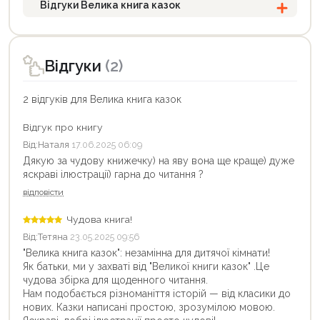
Відгуки Велика книга казок
Відгуки
(2)
2 відгуків для Велика книга казок
Відгук про книгу
Від:
Наталя
17.06.2025 06:09
Дякую за чудову книжечку) на яву вона ще краще) дуже
яскраві ілюстрації) гарна до читання ?
відповісти
Чудова книга!
Від:
Тетяна
23.05.2025 09:56
"Велика книга казок": незамінна для дитячої кімнати!
Як батьки, ми у захваті від "Великої книги казок" .Це
чудова збірка для щоденного читання.
Нам подобається різноманіття історій — від класики до
нових. Казки написані простою, зрозумілою мовою.