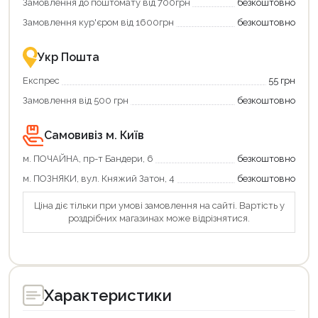
Замовлення до поштомату від 700грн
безкоштовно
картою
єКнига
Замовлення кур'єром від 1600грн
безкоштовно
–
це
зручно
Укр Пошта
та
вигідно!
Експрес
55 грн
Замовлення від 500 грн
безкоштовно
Самовивіз м. Київ
м. ПОЧАЙНА, пр-т Бандери, 6
безкоштовно
м. ПОЗНЯКИ, вул. Княжий Затон, 4
безкоштовно
Ціна діє тільки при умові замовлення на сайті. Вартість у
роздрібних магазинах може відрізнятися.
Характеристики