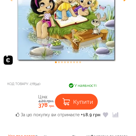
КОД ТОВАРУ:
278940
У наявності
Ціна:
Купити
420
грн.
378
грн.
За цю покупку ви отримаєте
+18.9 грн