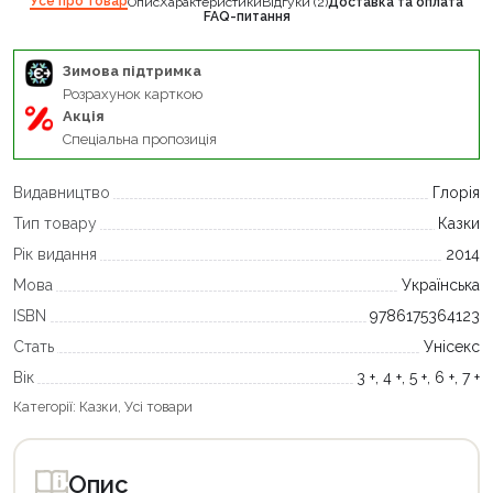
Усе про товар
Опис
Характеристики
Відгуки (2)
Доставка та оплата
FAQ-питання
Зимова підтримка
Розрахунок карткою
Акція
Спеціальна пропозиція
Видавництво
Глорія
Тип товару
Казки
Рік видання
2014
Мова
Українська
ISBN
9786175364123
Стать
Унісекс
Вік
3 +, 4 +, 5 +, 6 +, 7 +
Категорії:
Казки
,
Усі товари
Опис