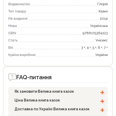
Видавництво
Глорія
Тип товару
Казки
Продовжити покупки
Рік видання
2014
Оформити замовлення
Мова
Українська
ISBN
9786175364123
Стать
Унісекс
Вік
3 +, 4 +, 5 +, 6 +, 7 +
Країна виробник
Україна
FAQ-питання
Як замовити Велика книга казок
Ціна Велика книга казок
Доставка по Україні Велика книга казок