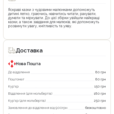
Яскраві казки з чудовими малюнками допоможуть
дитині легко, граючись, навчитись читати, рахувати,
думати та міркувати. До цієї збірки увійшли найкращі
казки, а також завдання для малюків, які допоможуть
розвинути увагу, кмітливість та уяву.
Цей
товар
доступний
для
Доставка
покупки
за
державною
програмою
Нова Пошта
єКнига.
Використовуйте
До відділення
80 грн
свою
Поштомат
80 грн
карту
єКнига,
Кур'єр
150 грн
щоб
зекономити
Відділення (для мольбертів)
180 грн
та
отримати
Кур'єр (для мольбертів)
250 грн
додаткові
Замовлення до відділення від 900грн
безкоштовно
переваги!
Купити