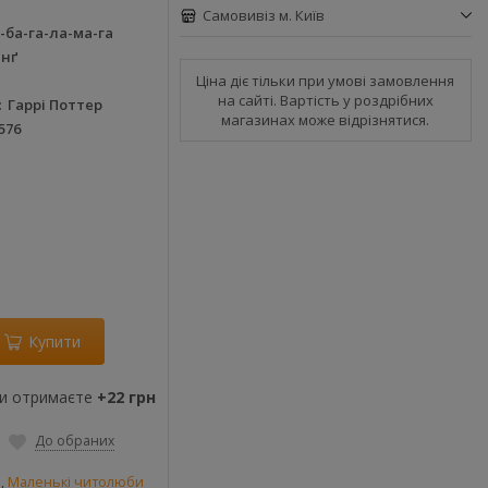
Самовивіз м. Київ
-ба-га-ла-ма-га
інґ
Ціна діє тільки при умові замовлення
на сайті. Вартість у роздрібних
Гаррі Поттер
магазинах може відрізнятися.
576
Купити
ви отримаєте
+22 грн
До обраних
и
,
Маленькі читолюби