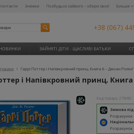
Контакти
Знижки
Позбудься зайвого – обери своє!
Більше
+38 (067) 44
НОВИНКИ
ЗАЙНЯТІ ДІТИ - ЩАСЛИВІ БАТЬКИ
С
 товари
Гаррі Поттер і Напівкровний принц. Книга 6 – Джоан Ролінґ
оттер і Напівкровний принц. Книга
Код товару:
279082
Зимова пі
Розрахунок
Національ
Розрахунок