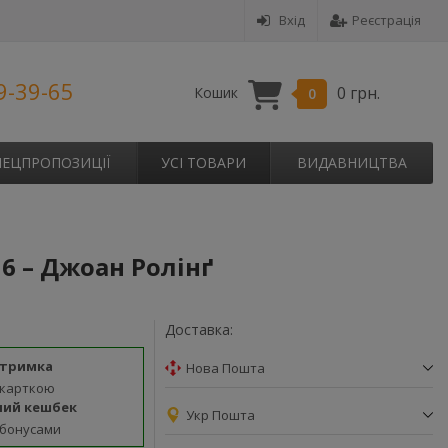
Вхід
Реєстрація
9-39-65
0 грн.
Кошик
0
ПЕЦПРОПОЗИЦІЇ
УСІ ТОВАРИ
ВИДАВНИЦТВА
 6 – Джоан Ролінґ
Доставка:
дтримка
Нова Пошта
 карткою
ний кешбек
Укр Пошта
 бонусами