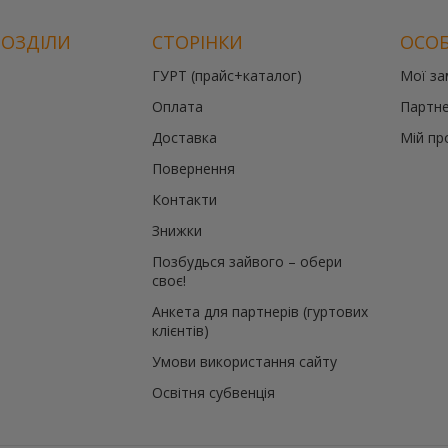
РОЗДІЛИ
СТОРІНКИ
ОСОБ
ГУРТ (прайс+каталог)
Мої з
Оплата
Партне
Доставка
Мій пр
Повернення
Контакти
Знижки
Позбудься зайвого – обери
своє!
Анкета для партнерів (гуртових
клієнтів)
Умови використання сайту
Освітня субвенція