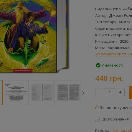
Видавництво
А-ба
Автор
Джоан Рол
Тип товару
Книга
Серія видавництва
Кількість сторінок
Рік видання
2020
Мова
Українська
Усі характеристики
У наявності
440 грн.
-
+
За цю покупку 
До порівняння
Категорії:
Усі товар