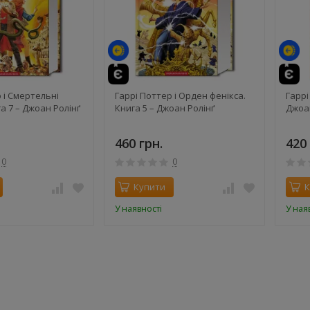
й
 і Смертельні
Гаррі Поттер і Орден фенікса.
Гаррі
га 7 – Джоан Ролінґ
Книга 5 – Джоан Ролінґ
Джоан
460 грн.
420 
0
0
Купити
К
У наявності
У ная