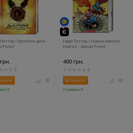
 Поттер і Прокляте дитя –
Гаррі Поттер і Таємна кімната.
 Ролінґ
Книга 2 – Джоан Ролінґ
грн.
400 грн.
0
0
упити
Купити
вності
У наявності