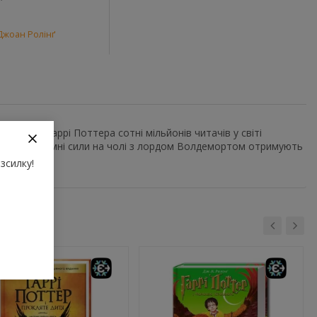
Джоан Ролінґ
ою про Гаррі Поттера сотні мільйонів читачів у світі
тим часом темні сили на чолі з лордом Волдемортом отримують
зсилку!