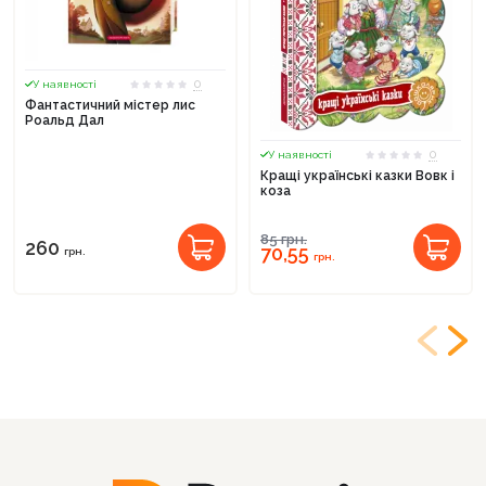
0
У наявності
Фантастичний містер лис
Роальд Дал
0
У наявності
Кращі українські казки Вовк і
коза
85
грн.
260
70,55
грн.
грн.