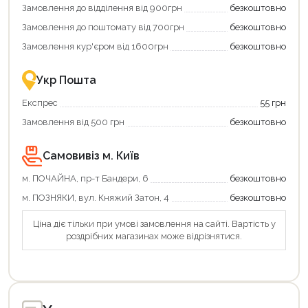
Замовлення до відділення від 900грн
безкоштовно
переваги!
повернення
Купити
коштів!
Замовлення до поштомату від 700грн
безкоштовно
картою
Економте
єКнига
більше
Замовлення кур'єром від 1600грн
безкоштовно
–
разом
це
із
зручно
державною
Укр Пошта
та
підтримкою!
вигідно!
Експрес
55 грн
Замовлення від 500 грн
безкоштовно
Самовивіз м. Київ
м. ПОЧАЙНА, пр-т Бандери, 6
безкоштовно
м. ПОЗНЯКИ, вул. Княжий Затон, 4
безкоштовно
Ціна діє тільки при умові замовлення на сайті. Вартість у
роздрібних магазинах може відрізнятися.