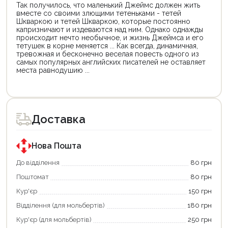
Так получилось, что маленький Джеймс должен жить
вместе со своими злющими тетеньками - тетей
Шкваркою и тетей Шкваркою, которые постоянно
капризничают и издеваются над ним. Однако однажды
происходит нечто необычное, и жизнь Джеймса и его
тетушек в корне меняется ... Как всегда, динамичная,
тревожная и бесконечно веселая повесть одного из
самых популярных английских писателей не оставляет
места равнодушию ...
Цей
Цей
товар
товар
доступний
доступний
для
для
Доставка
покупки
покупки
за
за
державною
державною
програмою
програмою
Нова Пошта
єКнига.
«Національний
Використовуйте
кешбек».
До відділення
80 грн
свою
Оплачуйте
Поштомат
80 грн
карту
покупку
єКнига,
картою
Кур'єр
150 грн
щоб
«Національний
зекономити
кешбек»
Відділення (для мольбертів)
180 грн
та
та
отримати
отримуйте
Кур'єр (для мольбертів)
250 грн
додаткові
вигідне