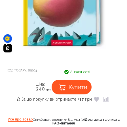
КОД ТОВАРУ:
281204
У наявності
Ціна:
Купити
340
грн.
За цю покупку ви отримаєте
+17 грн
Усе про товар
Опис
Характеристики
Відгуки (0)
Доставка та оплата
FAQ-питання