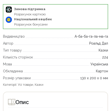
Зимова підтримка
Розрахунок карткою
Національний кешбек
Розрахунок бонусами
Видавництво
А-ба-ба-га-ла-ма-га
Автор
Роальд Дал
Тип товару
Казки
Кількість сторінок
224
Мова
Українська
Обкладинка
Картон
Розмір упаковки
130 х 200 х 0 мм
Категорії:
Усі товари
,
Казки
Опис