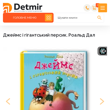
0
ГОЛОВНЕ МЕНЮ
Шукати книги
Джеймс і гігантський персик. Роальд Дал