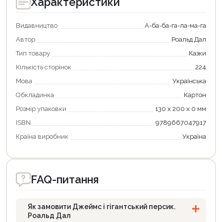
Характеристики
Видавництво
А-ба-ба-га-ла-ма-га
Автор
Роальд Дал
Тип товару
Казки
Кількість сторінок
224
Мова
Українська
Обкладинка
Картон
Продовжити покупки
Розмір упаковки
130 х 200 х 0 мм
Оформити замовлення
ISBN
9789667047917
Країна виробник
Україна
FAQ-питання
Як замовити Джеймс і гігантський персик.
Роальд Дал