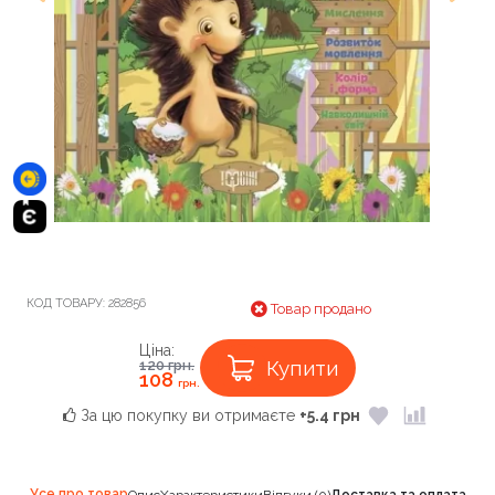
КОД ТОВАРУ:
282856
Товар продано
Ціна:
Купити
120
грн.
108
грн.
За цю покупку ви отримаєте
+5.4 грн
Усе про товар