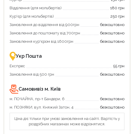
щоб
«Національний
зекономити
кешбек»
Відділення (для мольбертів)
180 грн
та
та
отримати
отримуйте
Кур'єр (для мольбертів)
250 грн
додаткові
вигідне
Замовлення до відділення від 900грн
безкоштовно
переваги!
повернення
Купити
коштів!
Замовлення до поштомату від 700грн
безкоштовно
картою
Економте
єКнига
більше
Замовлення кур'єром від 1600грн
безкоштовно
–
разом
це
із
зручно
державною
Укр Пошта
та
підтримкою!
вигідно!
Експрес
55 грн
Замовлення від 500 грн
безкоштовно
Самовивіз м. Київ
м. ПОЧАЙНА, пр-т Бандери, 6
безкоштовно
м. ПОЗНЯКИ, вул. Княжий Затон, 4
безкоштовно
Ціна діє тільки при умові замовлення на сайті. Вартість у
роздрібних магазинах може відрізнятися.