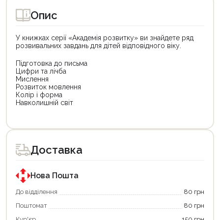
Опис
У книжках серії «Академія розвитку» ви знайдете ряд
розвивальних завдань для дітей відповідного віку.
Підготовка до письма
Цифри та лічба
Мислення
Розвиток мовлення
Колір і форма
Навколишній світ
Цей
Цей
товар
товар
доступний
доступний
для
для
Доставка
покупки
покупки
за
за
державною
державною
програмою
програмою
Нова Пошта
єКнига.
«Національний
Використовуйте
кешбек».
До відділення
80 грн
свою
Оплачуйте
Поштомат
80 грн
карту
покупку
єКнига,
картою
Кур'єр
150 грн