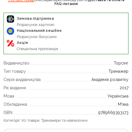
Опис
Характеристики
Відгуки (0)
Доставка та оплата
FAQ-питання
Зимова підтримка
Розрахунок карткою
Національний кешбек
Розрахунок бонусами
Акція
Спеціальна пропозиція
Видавництво
Торсінг
Тип товару
Тренажер
Серія видавництва
Академія розвитку
Рік видання
2017
Мова
Українська
Обкладинка
М'яка
ISBN
9789669393173
Категорії:
Усі товари
,
Тренажери та навчалочки