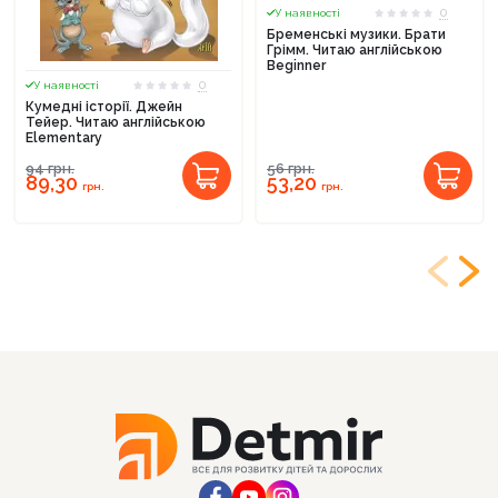
0
У наявності
Бременські музики. Брати
Грімм. Читаю англійською
Beginner
0
У наявності
Кумедні історії. Джейн
Тейер. Читаю англійською
Elementary
94
грн.
56
грн.
89,30
53,20
грн.
грн.