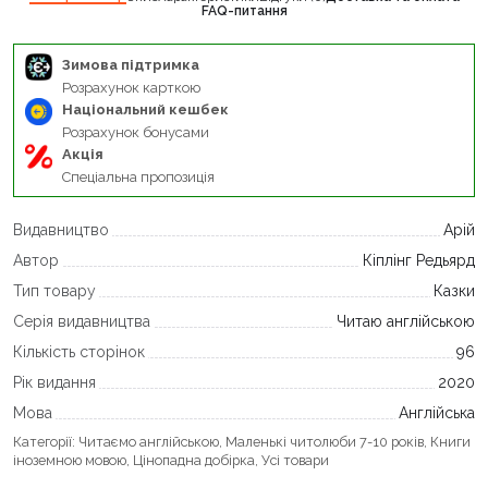
FAQ-питання
Зимова підтримка
Розрахунок карткою
Національний кешбек
Розрахунок бонусами
Акція
Спеціальна пропозиція
Видавництво
Арій
Автор
Кіплінг Редьярд
Тип товару
Казки
Серія видавництва
Читаю англійською
Кількість сторінок
96
Рік видання
2020
Мова
Англійська
Категорії:
Читаємо англійською
,
Маленькі читолюби 7-10 років
,
Книги
іноземною мовою
,
Цінопадна добірка
,
Усі товари