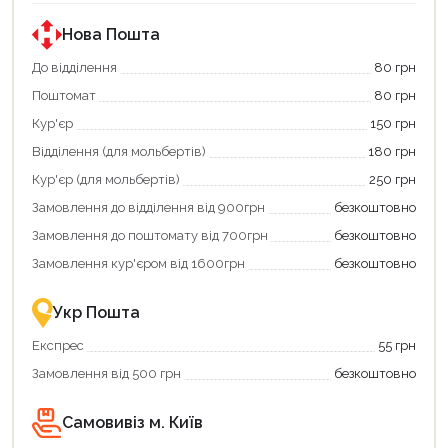
за
державною
програмою
Нова Пошта
«Національний
кешбек».
До відділення
80 грн
Оплачуйте
Поштомат
80 грн
покупку
картою
Кур'єр
150 грн
«Національний
кешбек»
Відділення (для мольбертів)
180 грн
та
отримуйте
Кур'єр (для мольбертів)
250 грн
вигідне
Замовлення до відділення від 900грн
безкоштовно
повернення
коштів!
Замовлення до поштомату від 700грн
безкоштовно
Економте
більше
Замовлення кур'єром від 1600грн
безкоштовно
-
разом
із
Укр Пошта
державною
підтримкою!
Експрес
55 грн
Замовлення від 500 грн
безкоштовно
Самовивіз м. Київ