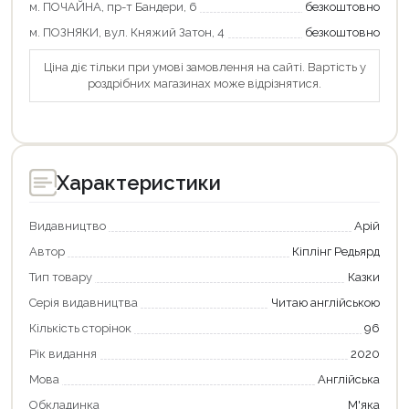
м. ПОЧАЙНА, пр-т Бандери, 6
безкоштовно
м. ПОЗНЯКИ, вул. Княжий Затон, 4
безкоштовно
Ціна діє тільки при умові замовлення на сайті. Вартість у
роздрібних магазинах може відрізнятися.
Характеристики
Видавництво
Арій
Автор
Кіплінг Редьярд
Тип товару
Казки
Серія видавництва
Читаю англійською
Кількість сторінок
96
Рік видання
2020
Продовжити покупки
Мова
Англійська
Оформити замовлення
Обкладинка
М'яка