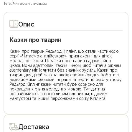
Теги:
Читаю англійською
Опис
Казки про тварин
Казки про тварин Редьярд Кіплінг, що стали частинкою
серії «Читаємо англійською», призначенні для діток
молодшої школи. Ці казки про тварин надзвичайно
цікаві. Вони адаптовані таким чином, щоб читач з рівнем
elementary міг їх читати без значних зусиль. Казки про
тварин для дітей мають також словничок для роботи з
незнайомими словами, вправи та тести по змісту твору.
Редьярд Кіплінг казки читати буде корисно для
покращення рівня володіння мовою. Тут дитина
познайомиться з допитливим слоником, відомим
мангустом та іншим персонажами світу Кіплінга.
Цей
товар
доступний
для
Доставка
покупки