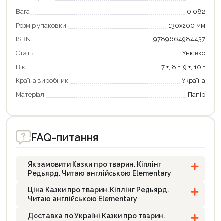
Вага
0.082
Розмір упаковки
130х200 мм
ISBN
9789664984437
Стать
Унісекс
Вік
7 +, 8 +, 9 +, 10 +
Країна виробник
Україна
Матеріал
Папір
FAQ-питання
Як замовити Казки про тварин. Кіплінг
Редьярд. Читаю англійською Elementary
Ціна Казки про тварин. Кіплінг Редьярд.
Читаю англійською Elementary
Доставка по Україні Казки про тварин.