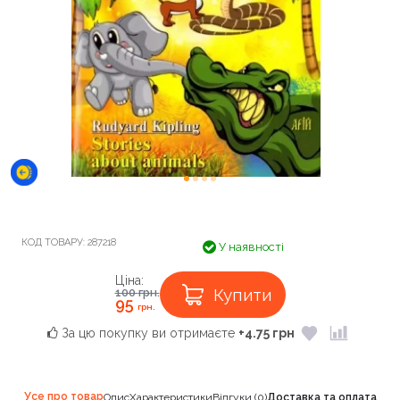
КОД ТОВАРУ:
287218
У наявності
Ціна:
Купити
100
грн.
95
грн.
За цю покупку ви отримаєте
+4.75 грн
Усе про товар
Опис
Характеристики
Відгуки (0)
Доставка та оплата