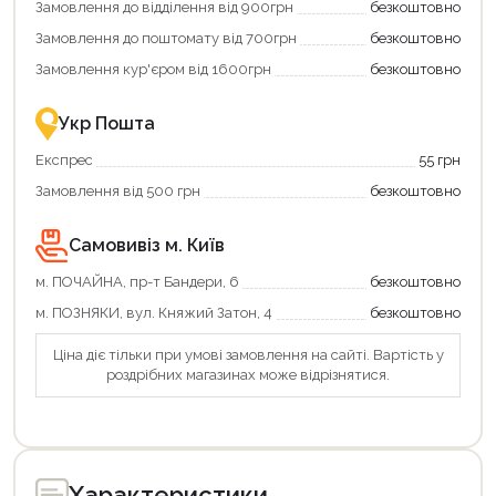
Замовлення до відділення від 900грн
безкоштовно
переваги!
повернення
Купити
коштів!
Замовлення до поштомату від 700грн
безкоштовно
картою
Економте
єКнига
більше
Замовлення кур'єром від 1600грн
безкоштовно
–
разом
це
із
зручно
державною
Укр Пошта
та
підтримкою!
вигідно!
Експрес
55 грн
Замовлення від 500 грн
безкоштовно
Самовивіз м. Київ
м. ПОЧАЙНА, пр-т Бандери, 6
безкоштовно
м. ПОЗНЯКИ, вул. Княжий Затон, 4
безкоштовно
Ціна діє тільки при умові замовлення на сайті. Вартість у
роздрібних магазинах може відрізнятися.
Характеристики