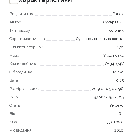
Видавництво
Ранок
Автор
Сухар В. Л.
Тип товару
Посібник
Серія видавництва
Сучасна дошкільна освіта
Кількість сторінок
176
Мова
Українська
Код виробника
О134074У
Обкладинка
М'яка
Вага
0.15
Розмір упаковки
20.9 х 14.5 х 0.96
Продовжити покупки
ISBN
9786170927385
Оформити замовлення
Стать
Унісекс
Вік
5 +, 6 +
Клас
дошкола
Рік видання
2018