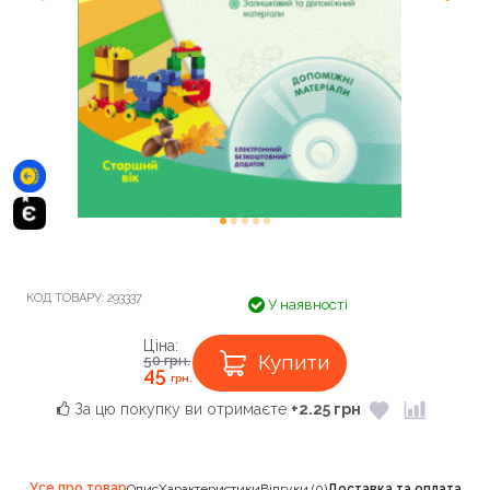
КОД ТОВАРУ:
293337
У наявності
Ціна:
Купити
50
грн.
45
грн.
За цю покупку ви отримаєте
+2.25 грн
Усе про товар
Опис
Характеристики
Відгуки (0)
Доставка та оплата