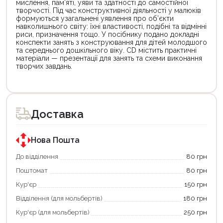
мислення, пам’яті, уяви та здатності до самостійної
творчості. Під час конструктивної діяльності у малюків
формуються узагальнені уявлення про об’єкти
навколишнього світу: їхні властивості, подібні та відмінні
риси, призначення тощо. У посібнику подано докладні
конспекти занять з конструювання для дітей молодшого
та середнього дошкільного віку. СD містить практичні
матеріали — презентації для занять та схеми виконання
творчих завдань.
Цей
Цей
товар
товар
доступний
доступний
для
для
Доставка
покупки
покупки
за
за
державною
державною
програмою
програмою
Нова Пошта
єКнига.
«Національний
Використовуйте
кешбек».
До відділення
80 грн
свою
Оплачуйте
Поштомат
80 грн
карту
покупку
єКнига,
картою
Кур'єр
150 грн
щоб
«Національний
зекономити
кешбек»
Відділення (для мольбертів)
180 грн
та
та
отримати
отримуйте
Кур'єр (для мольбертів)
250 грн
додаткові
вигідне