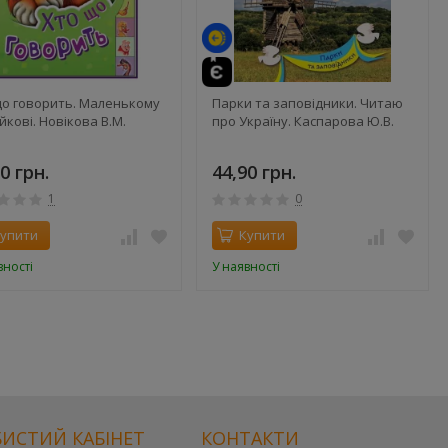
що говорить. Маленькому
Парки та заповідники. Читаю
йкові. Новікова В.М.
про Україну. Каспарова Ю.В.
0 грн.
44,90 грн.
1
0
упити
Купити
вності
У наявності
ИСТИЙ КАБІНЕТ
КОНТАКТИ