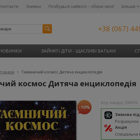
Контакти
Знижки
Позбудься зайвого – обери своє!
Більше
+38 (067) 44
НОВИНКИ
ЗАЙНЯТІ ДІТИ - ЩАСЛИВІ БАТЬКИ
С
 товари
Таємничий космос Дитяча енциклопедія
чий космос Дитяча енциклопедія
Код товару:
293676
-10%
Зимова пі
Розрахунок
Акція
Спеціальна 