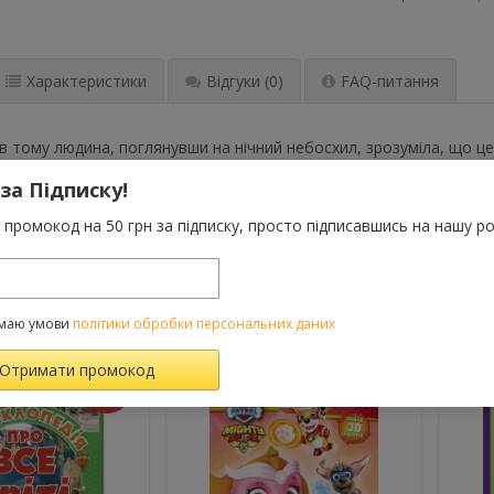
Характеристики
Відгуки
(0)
FAQ-питання
в тому людина, поглянувши на нічний небосхил, зрозуміла, що це 
их пір тисячі вчених пізнавали загадки Всесвіту. Енциклопедія дл
 за Підписку!
ту, його зародження і розвиток, про небесні тіла, зоряні системи
.
промокод на 50 грн за підписку, просто підписавшись на нашу ро
ВАРОМ ТАКОЖ КУПУЮТЬ
маю умови
політики обробки персональних даних
-10%
те