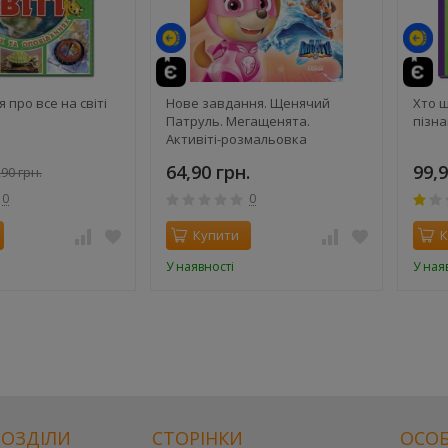
 про все на світі
Нове завдання. Щенячий
Хто 
Патруль. Мегащенята.
пізна
Активіті-розмальовка
64,90 грн.
99,9
90 грн.
0
0
Купити
К
У наявності
У ная
РОЗДІЛИ
СТОРІНКИ
ОСОБ