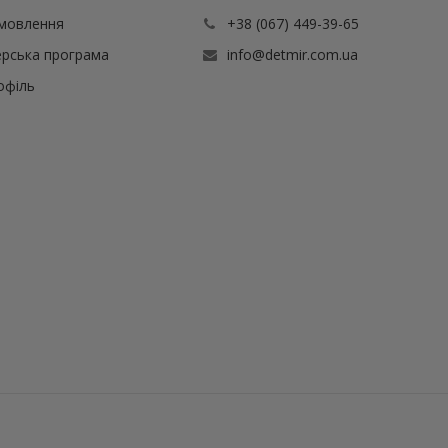
амовлення
+38 (067) 449-39-65
рська програма
info@detmir.com.ua
офіль