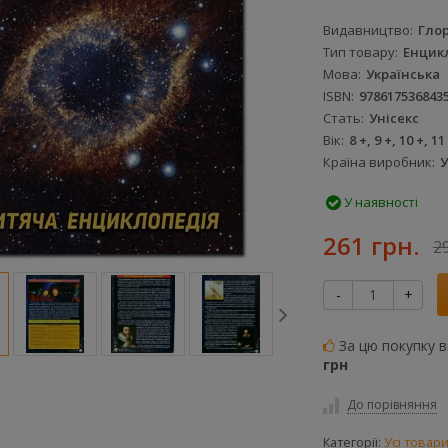
Видавництво
Глор
Тип товару
Енцик
Мова
Українська
ISBN
978617536843
Стать
Унісекс
Вік
8 +, 9 +, 10 +, 11
Країна виробник
У
У наявності
261 грн.
2
-
+
За цю покупку 
грн
До порівняння
Категорії:
Усі товар