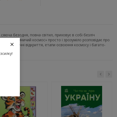
сяюча безодня, повна світил, приховує в собі безліч
я дітей «Таємничий космос» просто і зрозуміло розповідає про
, астрономічні відкриття, етапи освоєння космосу і багато-
зсилку!