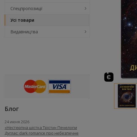
Спецпропозиції
Усі товари
Видавництва
Блог
24 июня 2026
«Нестерпна шістка Трісти» Пенелопи
Дуглас: dark romance про небезпечне