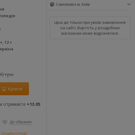
Самовивіз м. Київ
ія
лопедія
Ціна діє тільки при умові замовлення
на сайті. Вартість у роздрібних
5
магазинах може відрізнятися.
 +, 12 +
країна
90 грн.
Купити
ви отримаєте
+13.05
До обраних
и
,
Енциклопедії