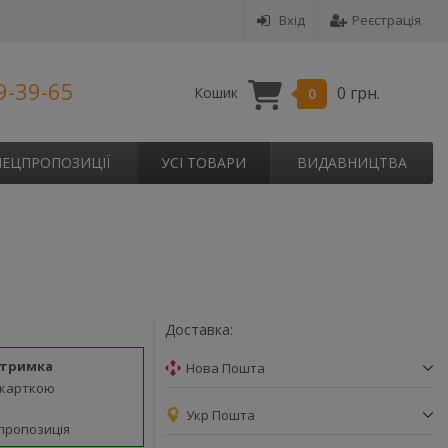
Вхід
Реєстрація
9-39-65
0 грн.
Кошик
0
ПЕЦПРОПОЗИЦІЇ
УСІ ТОВАРИ
ВИДАВНИЦТВА
Доставка:
дтримка
Нова Пошта
 карткою
Укр Пошта
пропозиція