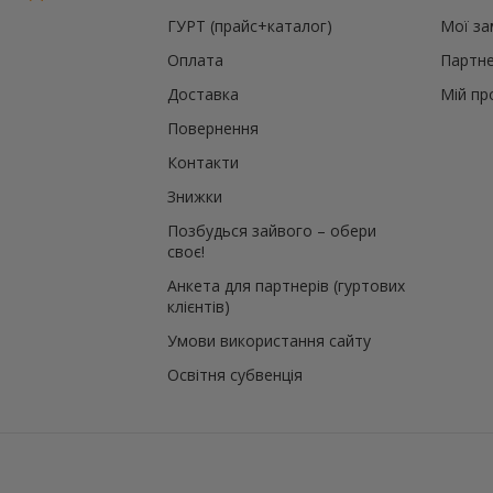
ГУРТ (прайс+каталог)
Мої з
Оплата
Партне
Доставка
Мій пр
Повернення
Контакти
Знижки
Позбудься зайвого – обери
своє!
Анкета для партнерів (гуртових
клієнтів)
Умови використання сайту
Освітня субвенція