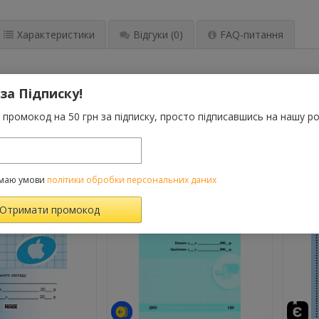
Характеристики
Відгуки
(0)
FAQ-питання
для дошкільних навчальних закладів
 за Підписку!
промокод на 50 грн за підписку, просто підписавшись на нашу ро
ВАРОМ ТАКОЖ КУПУЮТЬ
маю умови
політики обробки персональних даних
-10%
-10%
й
й