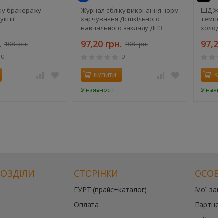
ку бракеражу
Журнал обліку виконання норм
ШД Ж
укції
харчування Дошкільного
темп
навчального закладу ДНЗ
холо
.
97,20 грн.
97,2
108 грн.
108 грн.
0
0
Купити
К
У наявності
У ная
РОЗДІЛИ
СТОРІНКИ
ОСОБ
ГУРТ (прайс+каталог)
Мої з
Оплата
Партне