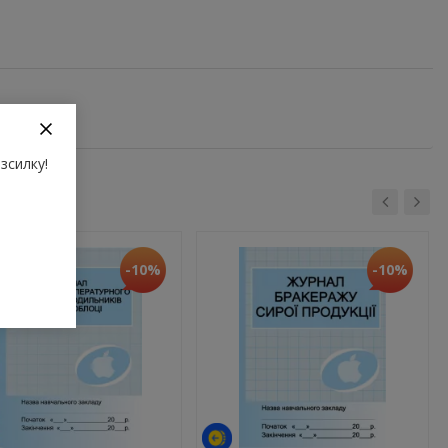
зсилку!
-10%
-10%