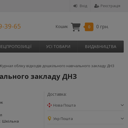
Вхід
Реєстрація
9-39-65
0 грн.
Кошик
0
ПЕЦПРОПОЗИЦІЇ
УСІ ТОВАРИ
ВИДАВНИЦТВА
Журнал обліку відходів дошкільного навчального закладу ДНЗ
чального закладу ДНЗ
Доставка:
ок
Нова Пошта
л
Укр Пошта
Шкільна