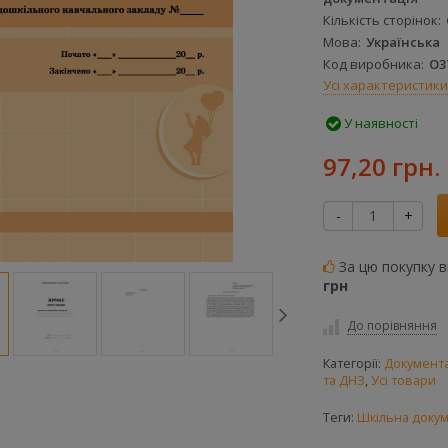
Кількість сторінок
Мова
Українська
Код виробника
О3
Усі характеристики
У наявності
97,20 грн.
-
+
За цю покупку 
грн
До порівняння
Категорії:
Документац
та ДНЗ
,
Усі товари
Теги:
Шкільна докум