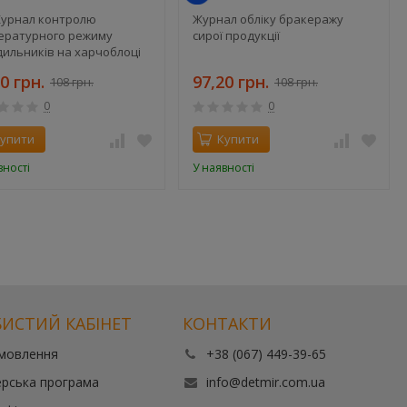
урнал контролю
Журнал обліку бракеражу
ературного режиму
сирої продукції
дильників на харчоблоці
0 грн.
97,20 грн.
108 грн.
108 грн.
0
0
упити
Купити
вності
У наявності
ИСТИЙ КАБІНЕТ
КОНТАКТИ
амовлення
+38 (067) 449-39-65
рська програма
info@detmir.com.ua