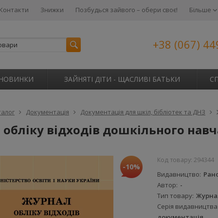
Контакти
Знижки
Позбудься зайвого – обери своє!
Більше
+38 (067) 44
НОВИНКИ
ЗАЙНЯТІ ДІТИ - ЩАСЛИВІ БАТЬКИ
С
талог
Документація
Документація для шкіл, бібліотек та ДНЗ
 обліку відходів дошкільного нав
Код товару:
294344
-10%
Видавництво
Ран
Автор
-
Тип товару
Журна
Серія видавництва
документація