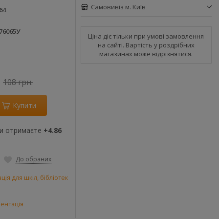
Самовивіз м. Київ
64
76065У
Ціна діє тільки при умові замовлення
на сайті. Вартість у роздрібних
магазинах може відрізнятися.
108 грн.
Купити
ви отримаєте
+4.86
До обраних
ія для шкіл, бібліотек
ентація