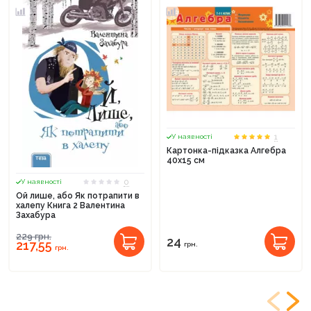
1
У наявності
Картонка-підказка Алгебра
40х15 см
0
У наявності
Ой лише, або Як потрапити в
халепу Книга 2 Валентина
Захабура
229
грн.
24
217,55
грн.
грн.