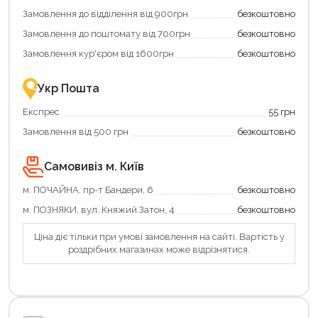
додаткові
Замовлення до відділення від 900грн
безкоштовно
переваги!
Купити
Замовлення до поштомату від 700грн
безкоштовно
картою
єКнига
Замовлення кур'єром від 1600грн
безкоштовно
–
це
зручно
Укр Пошта
та
вигідно!
Експрес
55 грн
Замовлення від 500 грн
безкоштовно
Самовивіз м. Київ
м. ПОЧАЙНА, пр-т Бандери, 6
безкоштовно
м. ПОЗНЯКИ, вул. Княжий Затон, 4
безкоштовно
Ціна діє тільки при умові замовлення на сайті. Вартість у
роздрібних магазинах може відрізнятися.