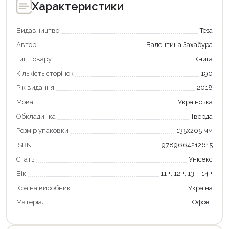
Характеристики
Видавництво
Теза
Автор
Валентина Захабура
Тип товару
Книга
Кількість сторінок
190
Рік видання
2018
Мова
Українська
Обкладинка
Тверда
Розмір упаковки
135х205 мм
Продовжити покупки
ISBN
9789664212615
Оформити замовлення
Стать
Унісекс
Вік
11 +, 12 +, 13 +, 14 +
Країна виробник
Україна
Матеріал
Офсет