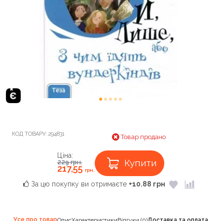
КОД ТОВАРУ:
294831
Товар продано
Ціна:
Купити
229
грн.
217,55
грн.
За цю покупку ви отримаєте
+10.88 грн
Усе про товар
Опис
Характеристики
Відгуки (0)
Доставка та оплата