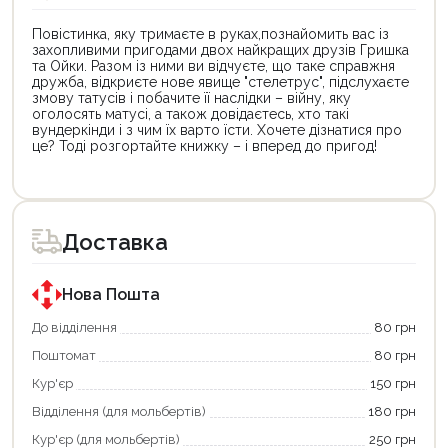
Повістинка, яку тримаєте в руках,познайомить вас із
захопливими пригодами двох найкращих друзів Гришка
та Ойки. Разом із ними ви відчуєте, що таке справжня
дружба, відкриєте нове явище "стелетрус", підслухаєте
змову татусів і побачите її наслідки – війну, яку
оголосять матусі, а також довідаєтесь, хто такі
вундеркінди і з чим їх варто їсти. Хочете дізнатися про
це? Тоді розгортайте книжку – і вперед до пригод!
Цей
товар
доступний
для
Доставка
покупки
за
державною
програмою
Нова Пошта
єКнига.
Використовуйте
До відділення
80 грн
свою
Поштомат
80 грн
карту
єКнига,
Кур'єр
150 грн
щоб
зекономити
Відділення (для мольбертів)
180 грн
та
отримати
Кур'єр (для мольбертів)
250 грн