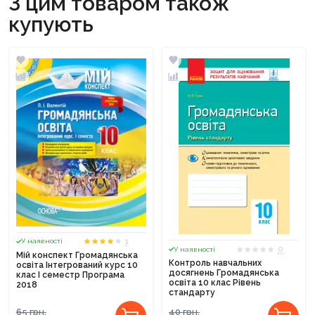
З цим товаром також
купують
1
У наявності
0
У наявності
Мій конспект Громадянська
Контроль навчальних
освіта Інтегрований курс 10
досягнень Громадянська
клас I семестр Програма
освіта 10 клас Рівень
2018
стандарту
65
грн.
40
грн.