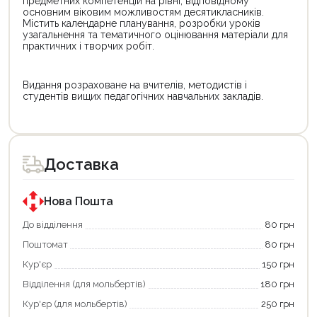
предметних компетенцій на рівні, відповідному
основним віковим можливостям десятикласників.
Містить календарне планування, розробки уроків
узагальнення та тематичного оцінювання матеріали для
практичних і творчих робіт.
Видання розраховане на вчителів, методистів і
студентів вищих педагогічних навчальних закладів.
Цей
Цей
товар
товар
доступний
доступний
для
для
Доставка
покупки
покупки
за
за
державною
державною
програмою
програмою
Нова Пошта
єКнига.
«Національний
Використовуйте
кешбек».
До відділення
80 грн
свою
Оплачуйте
Поштомат
80 грн
карту
покупку
єКнига,
картою
Кур'єр
150 грн
щоб
«Національний
зекономити
кешбек»
Відділення (для мольбертів)
180 грн
та
та
отримати
отримуйте
Кур'єр (для мольбертів)
250 грн
додаткові
вигідне