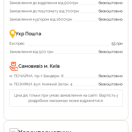
Замовлення до відділення від 900грн
безкоштовно
переваги!
повернення
Купити
коштів!
Замовлення до поштомату від 700грн
безкоштовно
картою
Економте
єКнига
більше
Замовлення кур'єром від 1600грн
безкоштовно
–
разом
це
із
зручно
державною
Укр Пошта
та
підтримкою!
вигідно!
Експрес
55 грн
Замовлення від 500 грн
безкоштовно
Самовивіз м. Київ
м. ПОЧАЙНА, пр-т Бандери, 6
безкоштовно
м. ПОЗНЯКИ, вул. Княжий Затон, 4
безкоштовно
Ціна діє тільки при умові замовлення на сайті. Вартість у
роздрібних магазинах може відрізнятися.