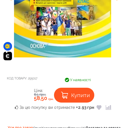
КОД ТОВАРУ:
295017
У наявності
Ціна:
Купити
65
грн.
58,50
грн.
За цю покупку ви отримаєте
+2.93 грн
Усе про товар