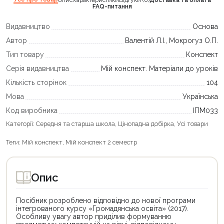
Опис
Характеристики
Відгуки (0)
Доставка та оплата
FAQ-питання
Видавництво
Основа
Автор
Валентій Л.І., Мокрогуз О.П.
Тип товару
Конспект
Серія видавництва
Мій конспект. Матеріали до уроків
Кількість сторінок
104
Мова
Українська
Код виробника
ІПМ033
Категорії:
Середня та старша школа
,
Цінопадна добірка
,
Усі товари
Теги:
Мій конспект
,
Мій конспект 2 семестр
Опис
Посібник розроблено відповідно до нової програми
інтегрованого курсу «Громадянська освіта» (2017).
Особливу увагу автор приділив формуванню