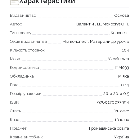
Характеристики
Видавництво
Основа
Автор
Валентій Л.І., Мокрогуз О.П.
Тип товару
Конспект
Серія видавництва
Мій конспект. Матеріали до уроків
Кількість сторінок
104
Мова
Українська
Код виробника
ІПМ033
Обкладинка
М'яка
Вага
0.14
Розмір упаковки
26. х 20. х 0.5
Продовжити покупки
ISBN
9786170033994
Оформити замовлення
Стать
Унісекс
Клас
10 клас
Предмет
Громадянська освіта
Країна виробник
Україна