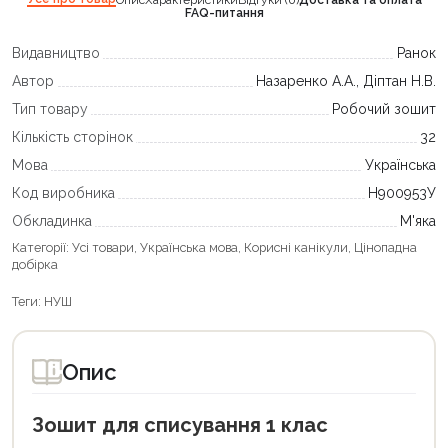
Опис
Характеристики
Відгуки (0)
Доставка та оплата
FAQ-питання
Видавництво
Ранок
Автор
Назаренко А.А., Діптан Н.В.
Тип товару
Робочий зошит
Кількість сторінок
32
Мова
Українська
Код виробника
Н900953У
Обкладинка
М'яка
Категорії:
Усі товари
,
Українська мова
,
Корисні канікули
,
Цінопадна
добірка
Теги:
НУШ
Опис
Зошит для списування 1 клас