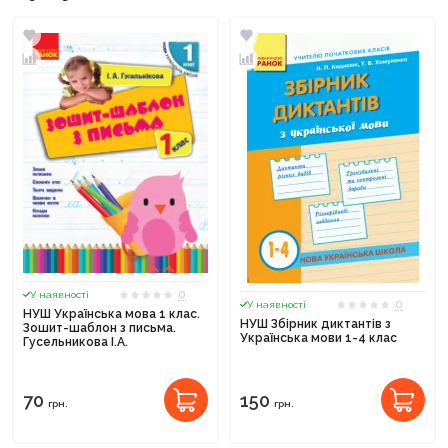
0
У наявності
0
У наявності
НУШ Українська мова 1 клас.
НУШ Збірник диктантів з
Зошит-шаблон з письма.
Українська мови 1-4 клас
Гусельникова І.А.
70
150
грн.
грн.