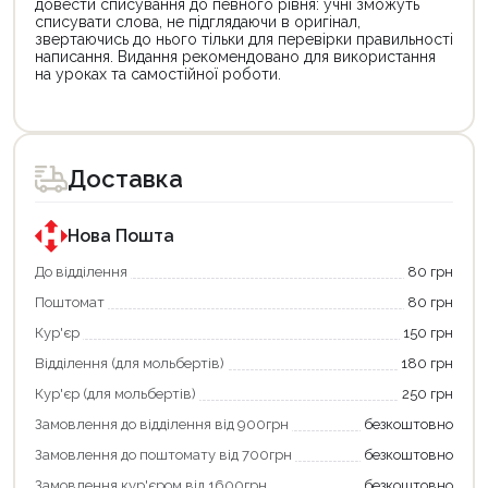
довести списування до певного рівня: учні зможуть
списувати слова, не підглядаючи в оригінал,
звертаючись до нього тільки для перевірки правильності
написання. Видання рекомендовано для використання
на уроках та самостійної роботи.
Цей
Цей
товар
товар
доступний
доступний
для
для
Доставка
покупки
покупки
за
за
державною
державною
програмою
програмою
Нова Пошта
єКнига.
«Національний
Використовуйте
кешбек».
До відділення
80 грн
свою
Оплачуйте
Поштомат
80 грн
карту
покупку
єКнига,
картою
Кур'єр
150 грн
щоб
«Національний
зекономити
кешбек»
Відділення (для мольбертів)
180 грн
та
та
отримати
отримуйте
Кур'єр (для мольбертів)
250 грн
додаткові
вигідне
Замовлення до відділення від 900грн
безкоштовно
переваги!
повернення
Купити
коштів!
Замовлення до поштомату від 700грн
безкоштовно
картою
Економте
єКнига
більше
Замовлення кур'єром від 1600грн
безкоштовно