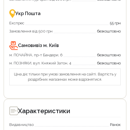
–
разом
це
із
зручно
державною
Укр Пошта
та
підтримкою!
вигідно!
Експрес
55 грн
Замовлення від 500 грн
безкоштовно
Самовивіз м. Київ
м. ПОЧАЙНА, пр-т Бандери, 6
безкоштовно
м. ПОЗНЯКИ, вул. Княжий Затон, 4
безкоштовно
Ціна діє тільки при умові замовлення на сайті. Вартість у
роздрібних магазинах може відрізнятися.
Характеристики
Видавництво
Ранок