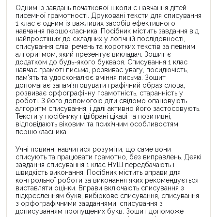
Одним із завдань початкової школи є навчання дітей
писемної грамотності. Друковані тексти для списування
1 клас є одним із важливих засобів ефективного
навчання першокласника. Посібник містить завдання від
найпростіших до складних у логічній послідовності,
списування слів, речень та коротких текстів за певним
алгоритмом, який презентує викладач. Зошит є
додатком до будь-якого букваря. Списування 1 клас
навчає грамоті письма, розвиває увагу, посидючість,
пам'ять та удосконалює вміння письма. Зошит
допомагає запам'ятовувати графічний образ слова,
розвиває орфографічну грамотність, старанність у
роботі. З його допомогою діти свідомо опановують
алгоритм списування, і далі активно його застосовують.
Тексти у посібнику підібрані цікаві та позитивні,
відповідають віковим та психічним особливостям
першокласника.
Учні повинні навчитися розуміти, що саме вони
списують та працювати грамотно, без виправлень. Деякі
завдання списування 1 клас НУШ передбачають і
швидкість виконання. Посібник містить вправи для
контрольної роботи за виконання яких рекомендується
виставляти оцінки. Вправи включають списування з
підкресленням букв, вибіркове списування, списування
з орфографічними завданнями, списування з
дописуванням пропущених букв. Зошит допоможе