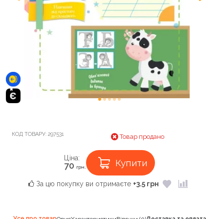
КОД ТОВАРУ:
297531
Товар продано
Ціна:
Купити
70
грн.
За цю покупку ви отримаєте
+3.5 грн
Усе про товар