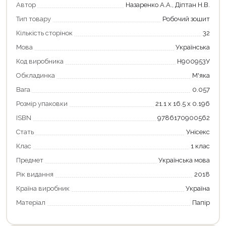
Автор
Назаренко А.А., Діптан Н.В.
Тип товару
Робочий зошит
Продовжити покупки
Кількість сторінок
32
Мова
Українська
Оформити замовлення
Код виробника
Н900953У
Обкладинка
М'яка
Вага
0.057
Розмір упаковки
21.1 х 16.5 х 0.196
ISBN
9786170900562
Стать
Унісекс
Клас
1 клас
Предмет
Українська мова
Рік видання
2018
Країна виробник
Україна
Матеріал
Папір