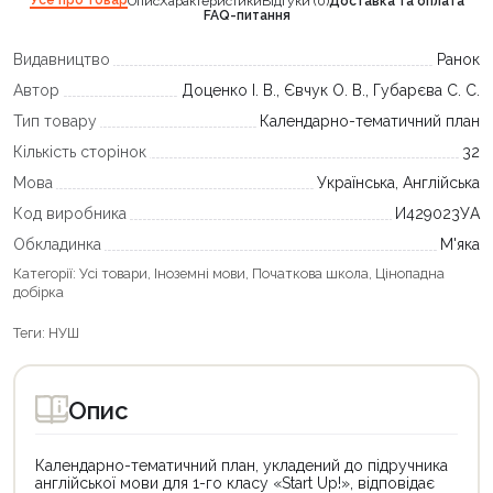
Опис
Характеристики
Відгуки (0)
Доставка та оплата
FAQ-питання
Видавництво
Ранок
Автор
Доценко І. В., Євчук О. В., Губарєва С. С.
Тип товару
Календарно-тематичний план
Кількість сторінок
32
Мова
Українська, Англійська
Код виробника
И429023УА
Обкладинка
М'яка
Категорії:
Усі товари
,
Іноземні мови
,
Початкова школа
,
Цінопадна
добірка
Теги:
НУШ
Опис
Календарно-тематичний план, укладений до підручника
англійської мови для 1-го класу «Start Up!», відповідає