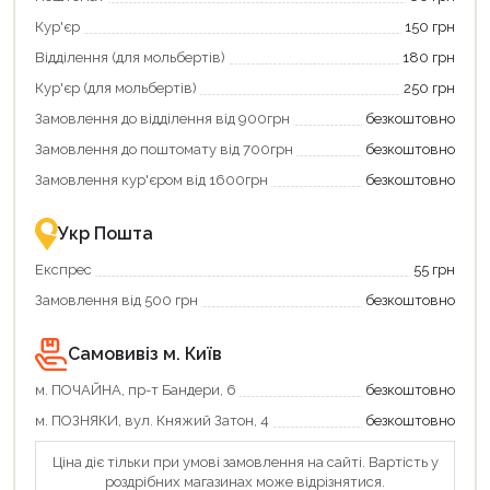
картою
Кур'єр
150 грн
«Національний
кешбек»
Відділення (для мольбертів)
180 грн
та
отримуйте
Кур'єр (для мольбертів)
250 грн
вигідне
Замовлення до відділення від 900грн
безкоштовно
повернення
коштів!
Замовлення до поштомату від 700грн
безкоштовно
Економте
більше
Замовлення кур'єром від 1600грн
безкоштовно
-
разом
із
Укр Пошта
державною
підтримкою!
Експрес
55 грн
Замовлення від 500 грн
безкоштовно
Самовивіз м. Київ
м. ПОЧАЙНА, пр-т Бандери, 6
безкоштовно
м. ПОЗНЯКИ, вул. Княжий Затон, 4
безкоштовно
Ціна діє тільки при умові замовлення на сайті. Вартість у
роздрібних магазинах може відрізнятися.