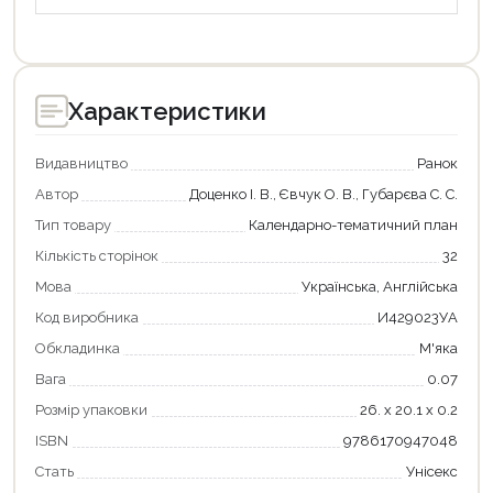
Характеристики
Видавництво
Ранок
Автор
Доценко І. В., Євчук О. В., Губарєва С. С.
Тип товару
Календарно-тематичний план
Кількість сторінок
32
Мова
Українська, Англійська
Код виробника
И429023УА
Обкладинка
М'яка
Вага
0.07
Розмір упаковки
26. х 20.1 х 0.2
Продовжити покупки
ISBN
9786170947048
Оформити замовлення
Стать
Унісекс