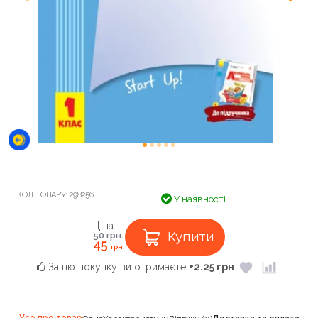
КОД ТОВАРУ:
298256
У наявності
Ціна:
Купити
50
грн.
45
грн.
За цю покупку ви отримаєте
+2.25 грн
Усе про товар