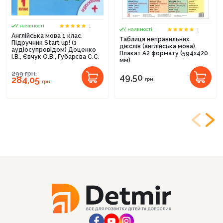
1
У наявності
1
У наявності
Англійська мова 1 клас.
Таблиця неправильних
Підручник Start up! (з
дієслів (англійська мова).
аудіосупровідом) Доценко
Плакат А2 формату (594х420
І.В., Євчук О.В., Губарєва С.С.
мм)
299
грн.
49,50
284,05
грн.
грн.