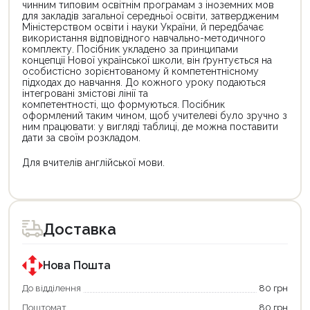
чинним типовим освітнім програмам з іноземних мов
для закладів загальної середньої освіти, затвердженим
Міністерством освіти і науки України, й передбачає
використання відповідного навчально-методичного
комплекту. Посібник укладено за принципами
концепції Нової української школи, він ґрунтується на
особистісно зорієнтованому й компетентнісному
підходах до навчання. До кожного уроку подаються
інтегровані змістові лінії та
компетентності, що формуються. Посібник
оформлений таким чином, щоб учителеві було зручно з
ним працювати: у вигляді таблиці, де можна поставити
дати за своїм розкладом.
Для вчителів англійської мови.
Цей
товар
доступний
для
Доставка
покупки
за
державною
програмою
Нова Пошта
«Національний
кешбек».
До відділення
80 грн
Оплачуйте
Поштомат
80 грн
покупку