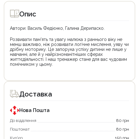
Опис
Автори: Василь Федієнко, Галина Дерипаско.
Розвивати пам'ять та увагу малюка з раннього віку не
менш важливо, ніж розвивати логічне мислення, уяву чи
дрібну моторику. Це запорука успіху дитини не лише у
навчанні, але й у найрізноманітніших сферах
життєдіяльності. І наш тренажер стане для вас чудовим
помічником у цьому.
Цей
товар
доступний
для
Доставка
покупки
за
державною
програмою
Нова Пошта
єКнига.
Використовуйте
До відділення
80 грн
свою
Поштомат
80 грн
карту
єКнига,
Кур'єр
150 грн