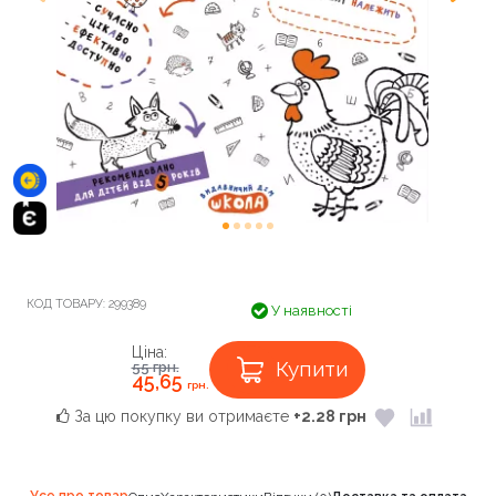
КОД ТОВАРУ:
299389
У наявності
Ціна:
Купити
55
грн.
45,65
грн.
За цю покупку ви отримаєте
+2.28 грн
Усе про товар