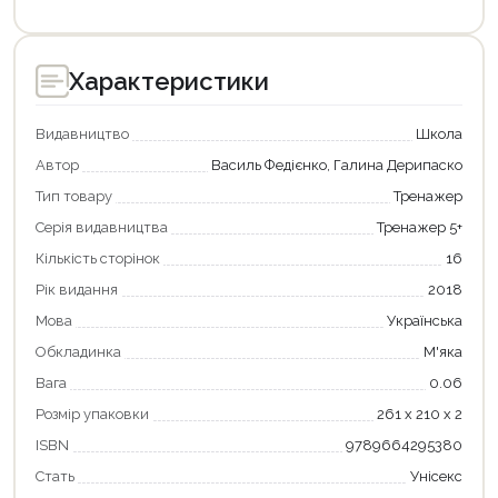
Характеристики
Видавництво
Школа
Автор
Василь Федієнко, Галина Дерипаско
Тип товару
Тренажер
Серія видавництва
Тренажер 5+
Кількість сторінок
16
Рік видання
2018
Мова
Українська
Обкладинка
М'яка
Вага
0.06
Продовжити покупки
Розмір упаковки
261 х 210 х 2
Оформити замовлення
ISBN
9789664295380
Стать
Унісекс