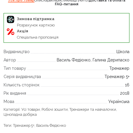
Опис
Характеристики
Відгуки (0)
Доставка та оплата
FAQ-питання
Зимова підтримка
Розрахунок карткою
Акція
Спеціальна пропозиція
Видавництво
Школа
Автор
Василь Федієнко, Галина Дерипаско
Тип товару
Тренажер
Серія видавництва
Тренажер 5+
Кількість сторінок
16
Рік видання
2018
Мова
Українська
Категорії:
Усі товари
,
Робочі зошити
,
Тренажери та навчалочки
,
Цінопадна добірка
Теги:
Тренажер 5+
,
Василь Федієнко