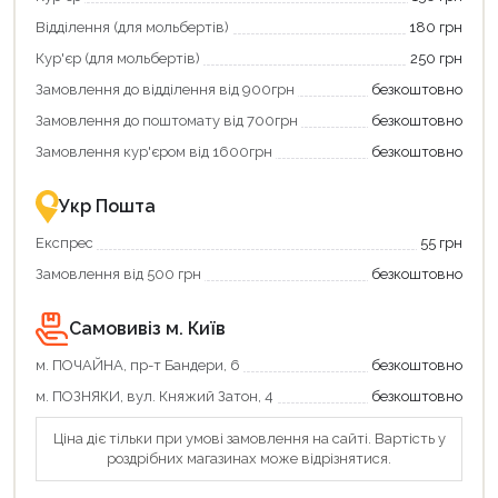
щоб
зекономити
Відділення (для мольбертів)
180 грн
та
отримати
Кур'єр (для мольбертів)
250 грн
додаткові
Замовлення до відділення від 900грн
безкоштовно
переваги!
Купити
Замовлення до поштомату від 700грн
безкоштовно
картою
єКнига
Замовлення кур'єром від 1600грн
безкоштовно
–
це
зручно
Укр Пошта
та
вигідно!
Експрес
55 грн
Замовлення від 500 грн
безкоштовно
Самовивіз м. Київ
м. ПОЧАЙНА, пр-т Бандери, 6
безкоштовно
м. ПОЗНЯКИ, вул. Княжий Затон, 4
безкоштовно
Ціна діє тільки при умові замовлення на сайті. Вартість у
роздрібних магазинах може відрізнятися.