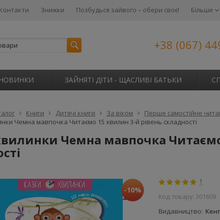
Контакти
Знижки
Позбудься зайвого – обери своє!
Більше
+38 (067) 44
НОВИНКИ
ЗАЙНЯТІ ДІТИ - ЩАСЛИВІ БАТЬКИ
С
талог
Книги
Дитячі книги
За віком
Перше самостійне читан
нки Чемна мавпочка Читаємо 15 хвилин 3-й рівень складності
хвилинки Чемна мавпочка Читаємо 
ості
1
-10%
Код товару:
301609
Видавництво
Кен