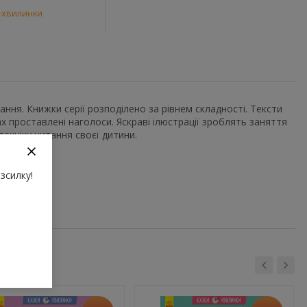
-хвилинки
ання. Книжки серії розподілено за рівнем складності. Тексти
вах проставлені наголоси. Яскраві ілюстрації зроблять заняття
ехніку читання своєї дитини.
зсилку!