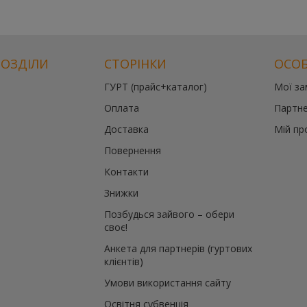
РОЗДІЛИ
СТОРІНКИ
ОСОБ
ГУРТ (прайс+каталог)
Мої з
Оплата
Партне
Доставка
Мій пр
Повернення
Контакти
Знижки
Позбудься зайвого – обери
своє!
Анкета для партнерів (гуртових
клієнтів)
Умови використання сайту
Освітня субвенція