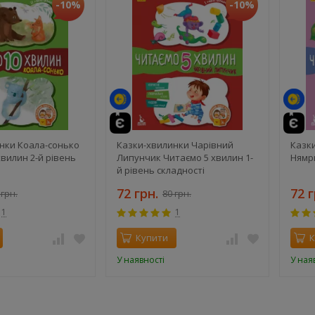
-10%
-10%
й
те
й
нки Коала-сонько
Казки-хвилинки Чарівний
Казк
вилин 2-й рівень
Липунчик Читаємо 5 хвилин 1-
Нямр
й рівень складності
72 грн.
72 г
 грн.
80 грн.
1
1
Купити
К
У наявності
У ная