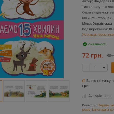
Автор
Федорова К
Тип товару
Інклю
Серія видавництва
Кількість сторінок
Мова
Українська
Код виробника
КН
Усі характеристики
У наявності
72 грн.
80 
-
+
За цю покупку 
грн
До порівняння
Категорії:
Перше сам
років
,
Цінопадна до