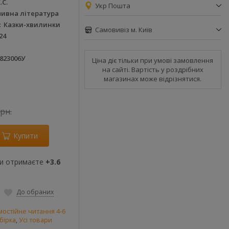
.С.
Укр Пошта
зивна література
Казки-хвилинки
Самовивіз м. Київ
24
823006У
Ціна діє тільки при умові замовлення
на сайті. Вартість у роздрібних
магазинах може відрізнятися.
грн.
Купити
ви отримаєте
+3.6
До обраних
остійне читання 4-6
бірка
,
Усі товари