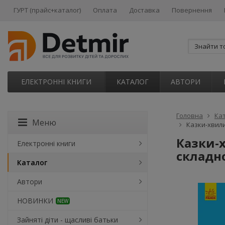
ГУРТ (прайс+каталог)
Оплата
Доставка
Повернення
ЕЛЕКТРОННІ КНИГИ
КАТАЛОГ
АВТОРИ
Головна
Ка
Меню
Казки-хвили
Казки-
Електронні книги
складн
Каталог
Автори
НОВИНКИ
NEW
Зайняті діти - щасливі батьки