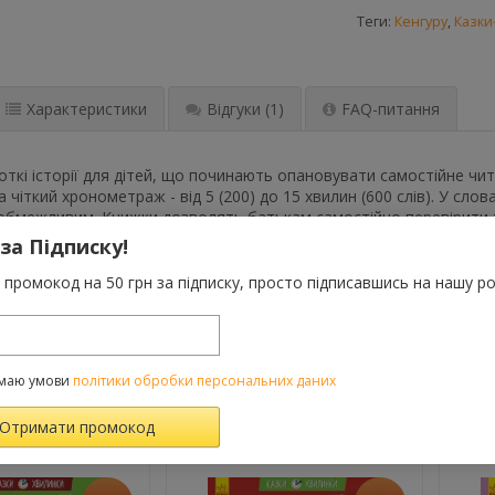
Теги:
Кенгуру
,
Казки
Характеристики
Відгуки
(1)
FAQ-питання
откі історії для дітей, що починають опановувати самостійне чит
а чіткий хронометраж - від 5 (200) до 15 хвилин (600 слів). У сло
еобмежливим. Книжки дозволять батькам самостійно перевірити т
 за Підписку!
промокод на 50 грн за підписку, просто підписавшись на нашу ро
лясті роги
ка
маю умови
політики обробки персональних даних
ВАРОМ ТАКОЖ КУПУЮТЬ