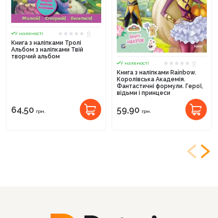
0
У наявності
Книга з наліпками Тролі
Альбом з наліпками Твій
творчий альбом
0
У наявності
Книга з наліпками Rainbow.
Королівська Академія.
Фантастичні формули. Герої,
відьми і принцеси
64,50
59,90
грн.
грн.