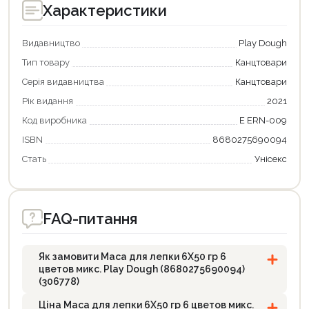
Характеристики
Видавництво
Play Dough
Тип товару
Канцтовари
Серія видавництва
Канцтовари
Рік видання
2021
Код виробника
E ERN-009
Продовжити покупки
ISBN
8680275690094
Стать
Унісекс
Оформити замовлення
FAQ-питання
Як замовити Маса для лепки 6X50 гр 6
цветов микс. Play Dough (8680275690094)
(306778)
Ціна Маса для лепки 6X50 гр 6 цветов микс.