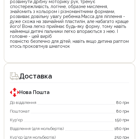
розвинути дрібну моторику рук, тренує
спостережливість, логічне, образне мислення,
знайомить з кольором і різноманітними формами,
розвиває довільну увагу ребенка.Масса для ліплення -
дуже схожа на звичайний пластилін, але набагато краще
його! Вона легко приймає будь-яку форму, тому навіть
найменші дитячі пальчики легко впораються з нею. І
головне - цей виріб
повністю безпечно для дітей, навіть якщо дитина раптом
хтось проковтнув шматочок
Доставка
Нова Пошта
До відділення
80 грн
Поштомат
80 грн
Кур'єр
150 грн
Відділення (для мольбертів)
180 грн
Кур'єр (для мольбертів)
250 грн