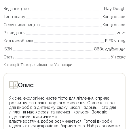
Видавництво
Play Dough
Тип товару
Канцтовари
Серія видавництва
Канцтовари
Рік видання
2021
Код виробника
E ERN-009
ISBN
8680275690094
Стать
Унісекс
Категорії:
Тісто для ліплення
,
Усі товари
Опис
Якісне, екологічно чисте тісто для ліплення, сприяє
розвитку фантазії і творчого мислення. Стане в нагоді
для виробів в дитячому садку, школі і вдома. Тісто для
ліплення має яскраві та насичені кольори. Володіє
відмінними пластичними
властивостями, добре розминається. Готові вироби
відрізняються яскравістю, барвистістю. Набір допоможе