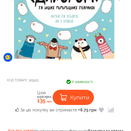
КОД ТОВАРУ:
309925
У наявності
Ціна:
Купити
150
грн.
135
грн.
За цю покупку ви отримаєте
+6.75 грн
Усе про товар