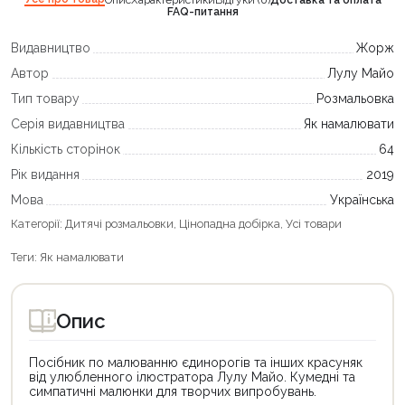
Опис
Характеристики
Відгуки (0)
Доставка та оплата
FAQ-питання
Видавництво
Жорж
Автор
Лулу Майо
Тип товару
Розмальовка
Серія видавництва
Як намалювати
Кількість сторінок
64
Рік видання
2019
Мова
Українська
Категорії:
Дитячі розмальовки
,
Цінопадна добірка
,
Усі товари
Теги:
Як намалювати
Опис
Посібник по малюванню єдинорогів та інших красуняк
від улюбленного ілюстратора Лулу Майо. Кумедні та
симпатичні малюнки для творчих випробувань.