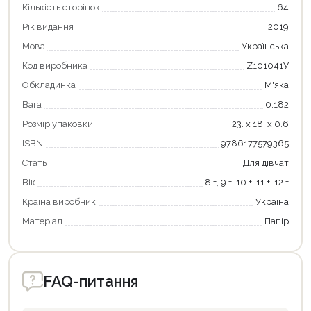
Кількість сторінок
64
Рік видання
2019
Мова
Українська
Код виробника
Z101041У
Обкладинка
М'яка
Вага
0.182
Розмір упаковки
23. х 18. х 0.6
ISBN
9786177579365
Стать
Для дівчат
Продовжити покупки
Вік
8 +, 9 +, 10 +, 11 +, 12 +
Оформити замовлення
Країна виробник
Україна
Матеріал
Папір
FAQ-питання