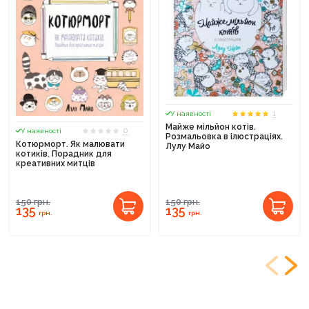
1
У наявності
Майже мільйон котів.
0
У наявності
Розмальовка в ілюстраціях.
Котюрморт. Як малювати
Лулу Майо
котиків. Порадник для
креативних митців
150
грн.
150
грн.
135
135
грн.
грн.