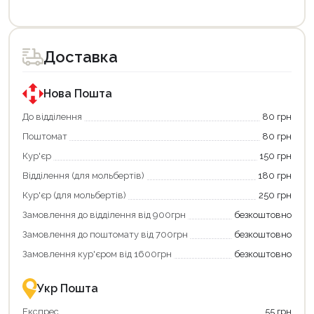
Цей
товар
доступний
для
Доставка
покупки
за
державною
програмою
Нова Пошта
«Національний
кешбек».
До відділення
80 грн
Оплачуйте
Поштомат
80 грн
покупку
картою
Кур'єр
150 грн
«Національний
кешбек»
Відділення (для мольбертів)
180 грн
та
отримуйте
Кур'єр (для мольбертів)
250 грн
вигідне
Замовлення до відділення від 900грн
безкоштовно
повернення
коштів!
Замовлення до поштомату від 700грн
безкоштовно
Економте
більше
Замовлення кур'єром від 1600грн
безкоштовно
-
разом
із
Укр Пошта
державною
підтримкою!
Експрес
55 грн