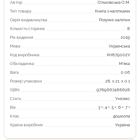
Автор
Ольховська О.М.
Тип товару
Книга з наліпками
Серія видавництва
Розумні наліпки
Кількість сторінок
8
Рік видання
2019
Мова
Українська
Код виробника
КН879002У
Обкладинка
М'яка
Вага
0.06
Продовжити покупки
Розмір упаковки
28. х 21. х 0.1
ISBN
9789667488628
Оформити замовлення
Стать
Унісекс
Вік
3 +, 4 +, 5 +, 6 +, 7 +
Клас
дошкола
Країна виробник
Україна