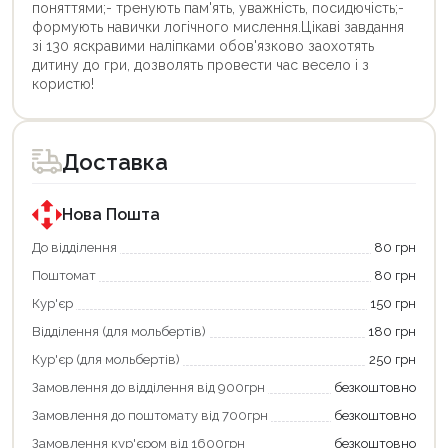
поняттями;- тренують пам'ять, уважність, посидючість;-
формують навички логічного мислення.Цікаві завдання
зі 130 яскравими наліпками обов'язково заохотять
дитину до гри, дозволять провести час весело і з
користю!
Цей
Цей
товар
товар
доступний
доступний
для
для
Доставка
покупки
покупки
за
за
державною
державною
програмою
програмою
Нова Пошта
єКнига.
«Національний
Використовуйте
кешбек».
До відділення
80 грн
свою
Оплачуйте
Поштомат
80 грн
карту
покупку
єКнига,
картою
Кур'єр
150 грн
щоб
«Національний
зекономити
кешбек»
Відділення (для мольбертів)
180 грн
та
та
отримати
отримуйте
Кур'єр (для мольбертів)
250 грн
додаткові
вигідне
Замовлення до відділення від 900грн
безкоштовно
переваги!
повернення
Купити
коштів!
Замовлення до поштомату від 700грн
безкоштовно
картою
Економте
єКнига
більше
Замовлення кур'єром від 1600грн
безкоштовно