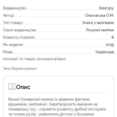
Видавництво
Кенгуру
Автор
Ольховська О.М.
Тип товару
Книга з наліпками
Серія видавництва
Розумні наліпки
Кількість сторінок
8
Рік видання
2019
Мова
Українська
Категорії:
Усі товари
,
Цінопадна добірка
Теги:
Розумні наліпки
Опис
Великі пізнавальні книжки із цікавими фактами,
віршиками, наліпками:- перетворюють навчання на
пізнавальну гру;- сприяють розвитку дрібної моторики
та точних рухів;- знайомлять діточок з базовими