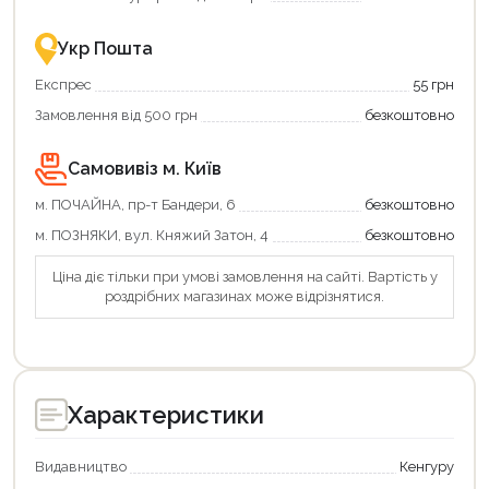
–
разом
це
із
зручно
державною
Укр Пошта
та
підтримкою!
вигідно!
Експрес
55 грн
Замовлення від 500 грн
безкоштовно
Самовивіз м. Київ
м. ПОЧАЙНА, пр-т Бандери, 6
безкоштовно
м. ПОЗНЯКИ, вул. Княжий Затон, 4
безкоштовно
Ціна діє тільки при умові замовлення на сайті. Вартість у
роздрібних магазинах може відрізнятися.
Характеристики
Видавництво
Кенгуру