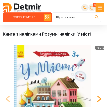
0
ГОЛОВНЕ МЕНЮ
Шукати книги
Книга з наліпками Розумні наліпки. У місті
-10%