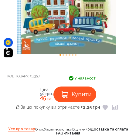
КОД ТОВАРУ:
314398
У наявності
Ціна:
Купити
50
грн.
45
грн.
За цю покупку ви отримаєте
+2.25 грн
Усе про товар
Опис
Характеристики
Відгуки (0)
Доставка та оплата
FAQ-питання