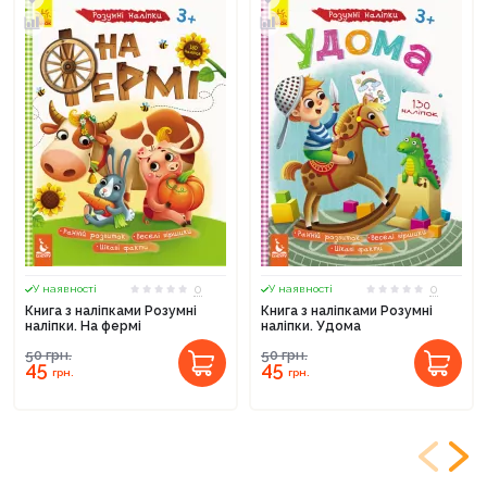
0
0
У наявності
У наявності
Книга з наліпками Розумні
Книга з наліпками Розумні
наліпки. На фермі
наліпки. Удома
50
грн.
50
грн.
45
45
грн.
грн.