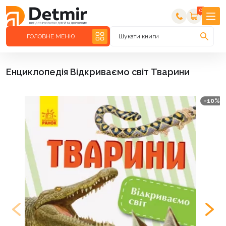
0
ГОЛОВНЕ МЕНЮ
Шукати книги
Енциклопедія Відкриваємо світ Тварини
-10%