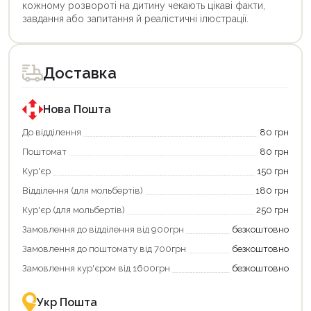
кожному розвороті на дитину чекають цікаві факти,
завдання або запитання й реалістичні ілюстрації.
Цей
товар
доступний
для
Доставка
покупки
за
державною
програмою
Нова Пошта
єКнига.
Використовуйте
До відділення
80 грн
свою
Поштомат
80 грн
карту
єКнига,
Кур'єр
150 грн
щоб
зекономити
Відділення (для мольбертів)
180 грн
та
отримати
Кур'єр (для мольбертів)
250 грн
додаткові
Замовлення до відділення від 900грн
безкоштовно
переваги!
Купити
Замовлення до поштомату від 700грн
безкоштовно
картою
єКнига
Замовлення кур'єром від 1600грн
безкоштовно
–
це
зручно
Укр Пошта
та