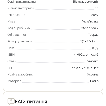
Серія видавництва
Відкриваємо світ
Кількість сторінок
64
Рік видання
2019
Мова
Українська
Код виробника
С1066002У
Обкладинка
Тверда
Розмір упаковки
27. х 20.5 х 1.
Вага
0.39
Продовжити покупки
ISBN
9786170950178
Оформити замовлення
Стать
Унісекс
Вік
7 +, 8 +, 9 +, 10 +, 11 +
Країна виробник
Україна
Матеріал
Папір
FAQ-питання