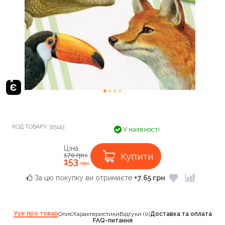
КОД ТОВАРУ:
315143
У наявності
Ціна:
Купити
170
грн.
153
грн.
За цю покупку ви отримаєте
+7.65 грн
Усе про товар
Опис
Характеристики
Відгуки (0)
Доставка та оплата
FAQ-питання