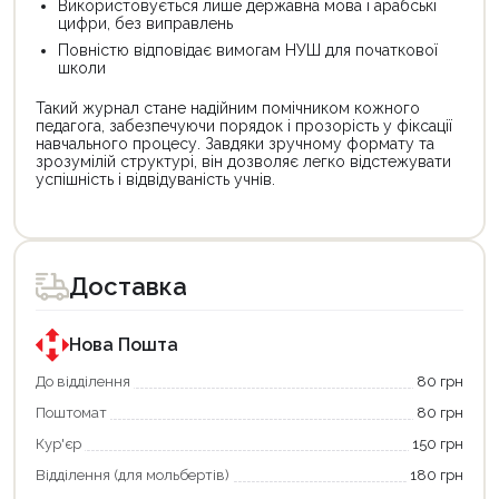
Використовується лише державна мова і арабські
цифри, без виправлень
Повністю відповідає вимогам НУШ для початкової
школи
Такий журнал стане надійним помічником кожного
педагога, забезпечуючи порядок і прозорість у фіксації
навчального процесу. Завдяки зручному формату та
зрозумілій структурі, він дозволяє легко відстежувати
успішність і відвідуваність учнів.
Доставка
Нова Пошта
До відділення
80 грн
Поштомат
80 грн
Кур'єр
150 грн
Відділення (для мольбертів)
180 грн