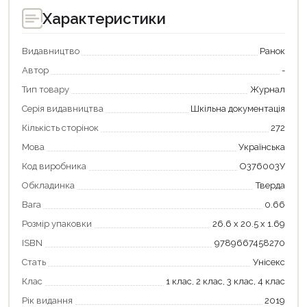
Характеристики
Видавництво
Ранок
Продовжити покупки
Автор
-
Оформити замовлення
Тип товару
Журнал
Серія видавництва
Шкільна документація
Кількість сторінок
272
Мова
Українська
Код виробника
О376003У
Обкладинка
Тверда
Вага
0.66
Розмір упаковки
26.6 х 20.5 х 1.69
ISBN
9789667458270
Стать
Унісекс
Клас
1 клас, 2 клас, 3 клас, 4 клас
Рік видання
2019