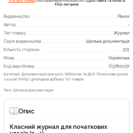
Усе про товар
Опис
Характеристики
Відгуки (4)
Доставка та оплата
FAQ-питання
Видавництво
Ранок
Автор
-
Тип товару
Журнал
Серія видавництва
Шкільна документація
Кількість сторінок
272
Мова
Українська
Код виробника
О376003У
Категорії:
Документація для шкіл, бібліотек та ДНЗ
,
Початкова школа
1-4 клас (НУШ)
,
Цінопадна добірка
,
Усі товари
Теги:
Шкільна документація
Опис
Класний журнал для початкових