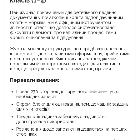
класів (1–4)
Цей журнал призначений для ретельного ведення
документації у початковій школі та відповідає чинним
освітнім нормам. Він є офіційним інструментом
звітності вчителя, що дозволяє систематизовано
фіксувати відомості про навчальний процес: теми
уроків, оцінювання та відвідування.
Журнал має чітку структуру, що передбачає внесення
інформації згідно з правилами оформлення, прийнятими
в освітніх установах. Зміст видання затверджений
профільним міністерством і підходить для всіх типів
шкіл, що працюють за оновленими стандартами.
Переваги видання:
Понад 270 сторінок для зручного внесення усіх
необхідних записів
Окремі блоки для оцінювання, тем, домашніх завдань
(для 3–4 класів)
Тверда обкладинка забезпечує надійність і
довготривале використання
Роз’яснення щодо заповнення додаються на перших
сторінках