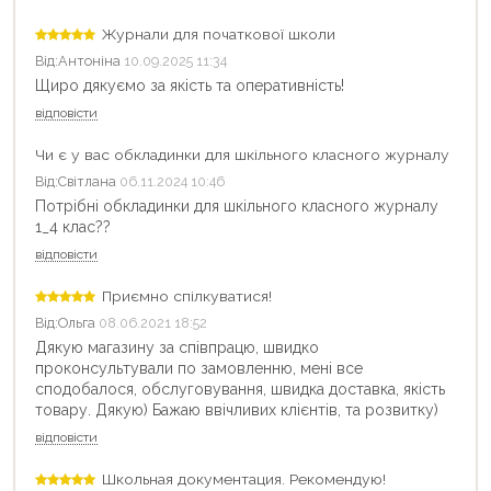
Журнали для початкової школи
Від:
Антоніна
10.09.2025 11:34
Щиро дякуємо за якість та оперативність!
відповісти
Чи є у вас обкладинки для шкільного класного журналу
Від:
Світлана
06.11.2024 10:46
Потрібні обкладинки для шкільного класного журналу
1_4 клас??
відповісти
Приємно спілкуватися!
Від:
Ольга
08.06.2021 18:52
Дякую магазину за співпрацю, швидко
проконсультували по замовленню, мені все
сподобалося, обслуговування, швидка доставка, якість
товару. Дякую) Бажаю ввічливих клієнтів, та розвитку)
відповісти
Школьная документация. Рекомендую!