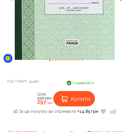
КОД ТОВАРУ:
341485
У наявності
Ціна:
Купити
330
грн.
297
грн.
За цю покупку ви отримаєте
+14.85 грн