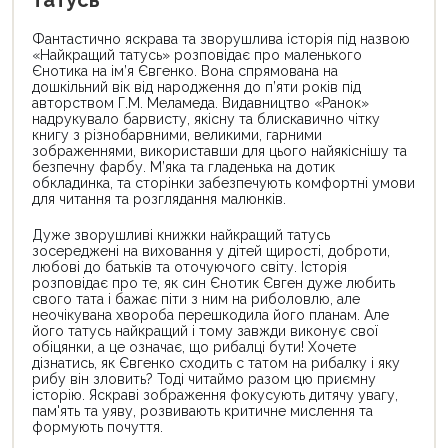
татусь
Фантастично яскрава та зворушлива історія під назвою
«Найкращий татусь» розповідає про маленького
Єнотика на ім’я Євгенко. Вона спрямована на
дошкільний вік від народження до п’яти років під
авторством Г.М. Меламеда. Видавництво «Ранок»
надрукувало барвисту, якісну та блискавично чітку
книгу з різнобарвними, великими, гарними
зображеннями, використавши для цього найякіснішу та
безпечну фарбу. М’яка та гладенька на дотик
обкладинка, та сторінки забезпечують комфортні умови
для читання та розглядання малюнків.
Дуже зворушливі книжки найкращий татусь
зосереджені на виховання у дітей щирості, доброти,
любові до батьків та оточуючого світу. Історія
розповідає про те, як син Єнотик Євген дуже любить
свого тата і бажає піти з ним на риболовлю, але
неочікувана хвороба перешкодила його планам. Але
його татусь найкращий і тому завжди виконує свої
обіцянки, а це означає, що рибалці бути! Хочете
дізнатись, як Євгенко сходить с татом на рибалку і яку
рибу він зловить? Тоді читаймо разом цю приємну
історію. Яскраві зображення фокусують дитячу увагу,
пам'ять та уяву, розвивають критичне мислення та
формують почуття.