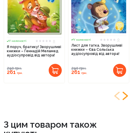
0
У наявності
0
У наявності
Лист для татка. Зворушливі
Я поруч, братику! Зворушливі
книжки – Єва Сольська
книжки – Геннадій Меламед
аудіосупровід від автора!
аудіосупровід від автора!
290
грн.
290
грн.
261
261
грн.
грн.
З цим товаром також