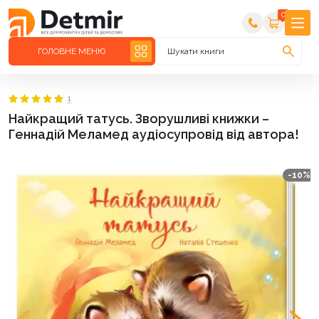
0
ГОЛОВНЕ МЕНЮ
Шукати книги
1
Найкращий татусь. Зворушливі книжки –
Геннадій Меламед аудіосупровід від автора!
-10%