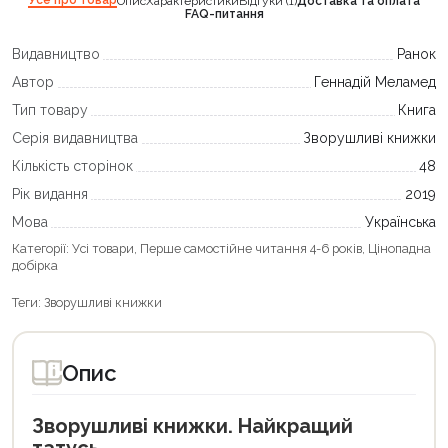
Усе про товар
Опис
Характеристики
Відгуки (1)
Доставка та оплата
FAQ-питання
Видавництво
Ранок
Автор
Геннадій Меламед
Тип товару
Книга
Серія видавництва
Зворушливі книжки
Кількість сторінок
48
Рік видання
2019
Мова
Українська
Категорії:
Усі товари
,
Перше самостійне читання 4-6 років
,
Цінопадна
добірка
Теги:
Зворушливі книжки
Опис
Зворушливі книжки. Найкращий