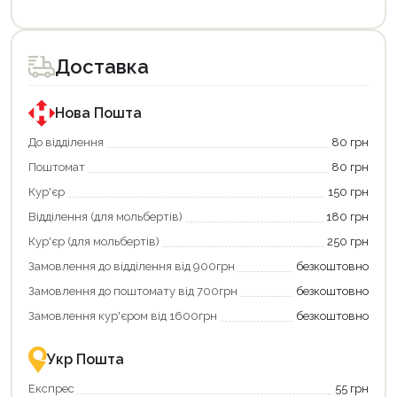
Цей
Цей
товар
товар
доступний
доступний
для
для
Доставка
покупки
покупки
за
за
державною
державною
програмою
програмою
Нова Пошта
єКнига.
«Національний
Використовуйте
кешбек».
До відділення
80 грн
свою
Оплачуйте
Поштомат
80 грн
карту
покупку
єКнига,
картою
Кур'єр
150 грн
щоб
«Національний
зекономити
кешбек»
Відділення (для мольбертів)
180 грн
та
та
отримати
отримуйте
Кур'єр (для мольбертів)
250 грн
додаткові
вигідне
Замовлення до відділення від 900грн
безкоштовно
переваги!
повернення
Купити
коштів!
Замовлення до поштомату від 700грн
безкоштовно
картою
Економте
єКнига
більше
Замовлення кур'єром від 1600грн
безкоштовно
–
разом
це
із
зручно
державною
Укр Пошта
та
підтримкою!
вигідно!
Експрес
55 грн