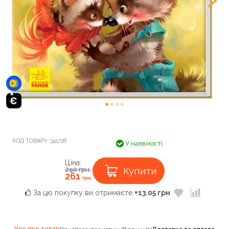
КОД ТОВАРУ:
341728
У наявності
Ціна:
Купити
290
грн.
261
грн.
За цю покупку ви отримаєте
+13.05 грн