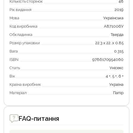
Кількість сторінок
48
Рік видання
2019
Мова
Українська
Продовжити покупки
Код виробника
А871006У
Оформити замовлення
Обкладинка
Тверда
Розмір упаковки
22.3 х 22. х 0.85
Вага
0.315
ISBN
9786170954060
Стать
Унісекс
Вік
4 +, 5 +, 6 +
Країна виробник
Україна
Матеріал
Папір
FAQ-питання