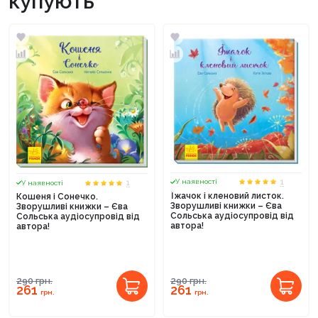
купують
1
1
У наявності
У наявності
Їжачок і кленовий листок.
Кошеня і Сонечко.
Зворушливі книжки – Єва
Зворушливі книжки – Єва
Сольська аудіосупровід від
Сольська аудіосупровід від
автора!
автора!
290
грн.
290
грн.
261
261
грн.
грн.