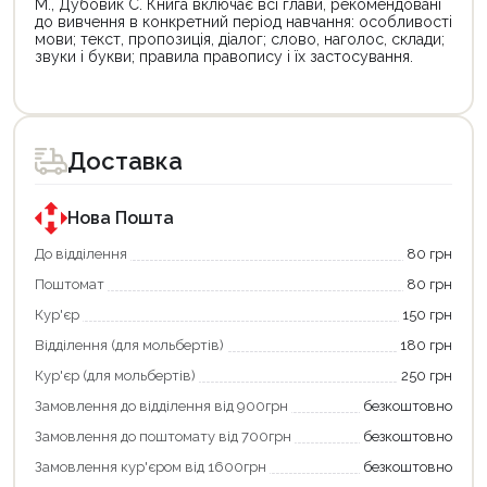
М., Дубовик С. Книга включає всі глави, рекомендовані
до вивчення в конкретний період навчання: особливості
мови; текст, пропозиція, діалог; слово, наголос, склади;
звуки і букви; правила правопису і їх застосування.
Цей
Цей
товар
товар
доступний
доступний
для
для
Доставка
покупки
покупки
за
за
державною
державною
програмою
програмою
Нова Пошта
єКнига.
«Національний
Використовуйте
кешбек».
До відділення
80 грн
свою
Оплачуйте
Поштомат
80 грн
карту
покупку
єКнига,
картою
Кур'єр
150 грн
щоб
«Національний
зекономити
кешбек»
Відділення (для мольбертів)
180 грн
та
та
отримати
отримуйте
Кур'єр (для мольбертів)
250 грн
додаткові
вигідне
Замовлення до відділення від 900грн
безкоштовно
переваги!
повернення
Купити
коштів!
Замовлення до поштомату від 700грн
безкоштовно
картою
Економте
єКнига
більше
Замовлення кур'єром від 1600грн
безкоштовно
–
разом