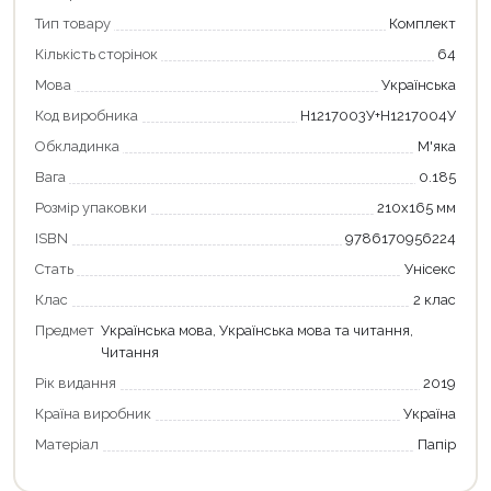
Тип товару
Комплект
Кількість сторінок
64
Мова
Українська
Продовжити покупки
Код виробника
Н1217003У+Н1217004У
Оформити замовлення
Обкладинка
М'яка
Вага
0.185
Розмір упаковки
210х165 мм
ISBN
9786170956224
Стать
Унісекс
Клас
2 клас
Предмет
Українська мова, Українська мова та читання,
Читання
Рік видання
2019
Країна виробник
Україна
Матеріал
Папір