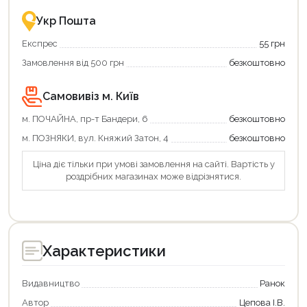
це
із
зручно
державною
Укр Пошта
та
підтримкою!
вигідно!
Експрес
55 грн
Замовлення від 500 грн
безкоштовно
Самовивіз м. Київ
м. ПОЧАЙНА, пр-т Бандери, 6
безкоштовно
м. ПОЗНЯКИ, вул. Княжий Затон, 4
безкоштовно
Ціна діє тільки при умові замовлення на сайті. Вартість у
роздрібних магазинах може відрізнятися.
Характеристики
Видавництво
Ранок
Автор
Цепова І.В.