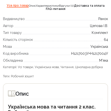
Усе про товар
Опис
Характеристики
Відгуки (0)
Доставка та оплата
FAQ-питання
Видавництво
Ранок
Автор
Цепова І.В.
Тип товару
Комплект
Кількість сторінок
64
Мова
Українська
Код виробника
Н1217003У+Н1217004У
Обкладинка
М'яка
Категорії:
Усі товари
,
Українська мова
,
Читання
,
Цінопадна добірка
Теги:
Робочий зошит
Опис
Українська мова та читання 2 клас.