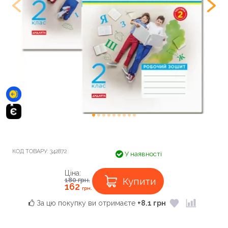
КОД ТОВАРУ:
342872
У наявності
Ціна:
Купити
180
грн.
162
грн.
За цю покупку ви отримаєте
+8.1 грн