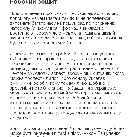
Робочий зошит
Представлений практичний посібник надасть велику
допомогу мамам і татам, так як їм не доведеться
витрачати багато часу на пошук рад по поясненню
матеріалу. У ньому вся інформація викладена
доступною і зрозумілою мовою, а подана в цікавій і
захоплюючій формі спеціально для дітей. Так навчання
буде не тільки корисним, а й цікавим.
2 клас українська мова робочий зошит вашуленко
дубовик містить практичні завдання, нескладний і
невеликий текст з читання. Він створений на основі
звичної дітям ситуації, але з традиційним рішенням. У
центрі - смисловий аспект, зрозумівши ситуацію якого,
можна провести діалог. Його основу складає
омонимичное збіг, тому так важливо, щоб вірно
зрозуміли потрібне значення.Завдання з української
мови носять узагальнюючий характер, тому зачіпають
різні аспекти мовного курсу. Робочий зошит з
української мови 2 клас вашуленко допоможе дітям
розвинути фантазію, навчитися робити висновки з
прочитаного матеріалу, змоделювати схожу життєву
ситуацію.
Зошит з розвитку мовлення 2 клас вашуленко дубовик
може бути вивчений в парі з підручником Вашуленко