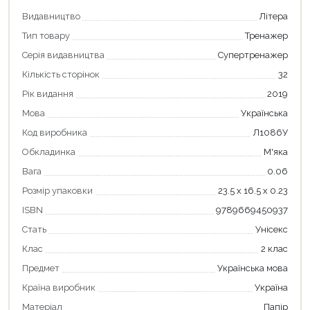
Видавництво
Літера
Тип товару
Тренажер
Серія видавництва
Супертренажер
Кількість сторінок
32
Рік видання
2019
Мова
Українська
Код виробника
Л1086У
Обкладинка
М'яка
Вага
0.06
Розмір упаковки
23.5 х 16.5 х 0.23
ISBN
9789669450937
Стать
Унісекс
Клас
2 клас
Предмет
Українська мова
Країна виробник
Україна
Матеріал
Папір