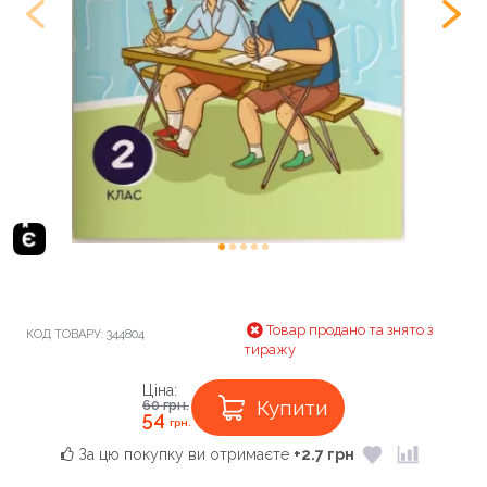
Товар продано та знято з
КОД ТОВАРУ:
344804
тиражу
Ціна:
Купити
60
грн.
54
грн.
За цю покупку ви отримаєте
+2.7 грн