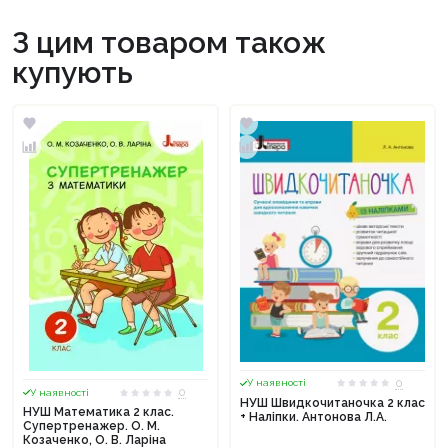
З цим товаром також
купують
0
У наявності
0
У наявності
НУШ Швидкочитаночка 2 клас
НУШ Математика 2 клас.
+ Наліпки. Антонова Л.А.
Супертренажер. О. М.
Козаченко, О. В. Ларіна