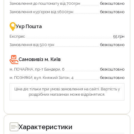
Купити
Замовлення до поштомату від 700грн
безкоштовно
картою
єКнига
Замовлення кур'єром від 1600грн
безкоштовно
–
це
зручно
Укр Пошта
та
вигідно!
Експрес
55 грн
Замовлення від 500 грн
безкоштовно
Самовивіз м. Київ
м. ПОЧАЙНА, пр-т Бандери, 6
безкоштовно
м. ПОЗНЯКИ, вул. Княжий Затон, 4
безкоштовно
Ціна діє тільки при умові замовлення на сайті. Вартість у
роздрібних магазинах може відрізнятися.
Продовжити покупки
Оформити замовлення
Характеристики