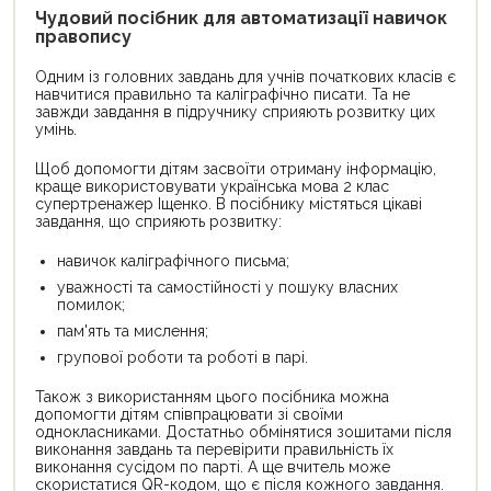
Чудовий посібник для автоматизації навичок
правопису
Одним із головних завдань для учнів початкових класів є
навчитися правильно та каліграфічно писати. Та не
завжди завдання в підручнику сприяють розвитку цих
умінь.
Щоб допомогти дітям засвоїти отриману інформацію,
краще використовувати українська мова 2 клас
супертренажер Іщенко. В посібнику містяться цікаві
завдання, що сприяють розвитку:
навичок каліграфічного письма;
уважності та самостійності у пошуку власних
помилок;
пам'ять та мислення;
групової роботи та роботі в парі.
Також з використанням цього посібника можна
допомогти дітям співпрацювати зі своїми
однокласниками. Достатньо обмінятися зошитами після
виконання завдань та перевірити правильність їх
виконання сусідом по парті. А ще вчитель може
скористатися QR-кодом, що є після кожного завдання.