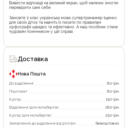
Вивести відповіді на великий екран, щоб малюки змогли
перевірити самі себе.
Замовте 2 клас українська мова супертренажер Іщенко
для своїх діток та навчіть їх писати по правилам
орфографії швидко та ефективно. А наш посібник стане
чудовим помічником у цій справі.
Цей
товар
доступний
для
Доставка
покупки
за
державною
програмою
Нова Пошта
єКнига.
Використовуйте
До відділення
80 грн
свою
Поштомат
80 грн
карту
єКнига,
Кур'єр
150 грн
щоб
зекономити
Відділення (для мольбертів)
180 грн
та
отримати
Кур'єр (для мольбертів)
250 грн
додаткові
Замовлення до відділення від 900грн
безкоштовно
переваги!