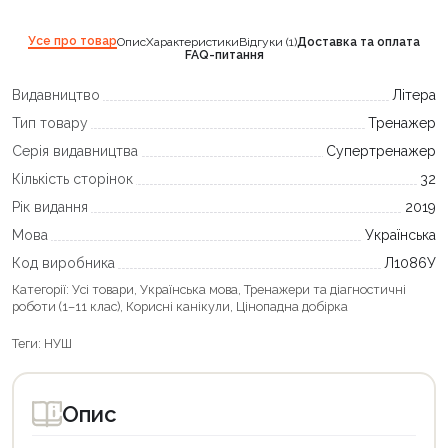
Усе про товар
Опис
Характеристики
Відгуки (1)
Доставка та оплата
FAQ-питання
Видавництво
Літера
Тип товару
Тренажер
Серія видавництва
Супертренажер
Кількість сторінок
32
Рік видання
2019
Мова
Українська
Код виробника
Л1086У
Категорії:
Усі товари
,
Українська мова
,
Тренажери та діагностичні
роботи (1–11 клас)
,
Корисні канікули
,
Цінопадна добірка
Теги:
НУШ
Опис