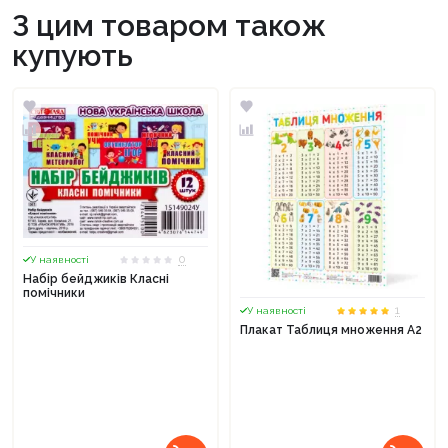
З цим товаром також
купують
0
У наявності
Набір бейджиків Класні
помічники
1
У наявності
Плакат Таблиця множення А2