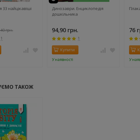
 33 найцікавіші
Динозаври. Енциклопедія
Плака
дошкільника
94,90 грн.
76 г
40 грн.
1
1
Купити
К
У наявності
У ная
УЄМО ТАКОЖ