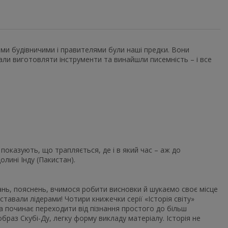
ими будівничими і правителями були наші предки. Вони
и виготовляти інструменти та винайшли писемність – і все
 показують, що трапляється, де і в який час – аж до
олині Інду (Пакистан).
итань, пояснень, вчимося робити висновки й шукаємо своє місце
 ставали лідерами! Чотири книжечки серії «Історія світу»
 починає переходити від пізнання простого до більш
образ Скубі-Ду, легку форму викладу матеріалу. Історія не