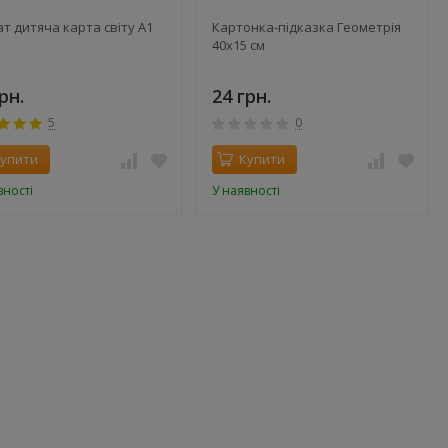
т дитяча карта світу А1
Картонка-підказка Геометрія
40х15 см
рн.
24 грн.
5
0
упити
Купити
вності
У наявності