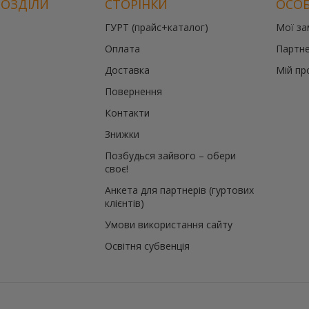
РОЗДІЛИ
СТОРІНКИ
ОСОБ
ГУРТ (прайс+каталог)
Мої з
Оплата
Партне
Доставка
Мій пр
Повернення
Контакти
Знижки
Позбудься зайвого – обери
своє!
Анкета для партнерів (гуртових
клієнтів)
Умови використання сайту
Освітня субвенція