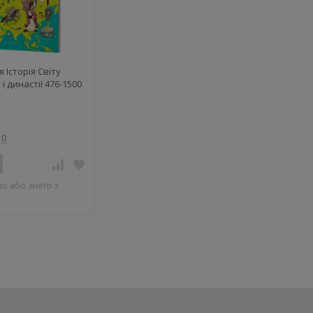
 Історія Світу
 династії 476-1500
0
о або знято з