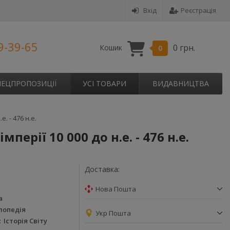
Вхід
Реєстрація
9-39-65
0 грн.
Кошик
0
ПЕЦПРОПОЗИЦІЇ
УСІ ТОВАРИ
ВИДАВНИЦТВА
. - 476 н.е.
перії 10 000 до н.е. - 476 н.е.
Доставка:
Нова Пошта
а
лопедія
Укр Пошта
Історія Світу