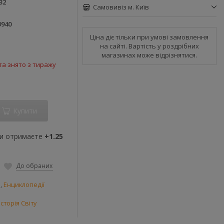
32
Самовивіз м. Київ
9940
Ціна діє тільки при умові замовлення
на сайті. Вартість у роздрібних
магазинах може відрізнятися.
а знято з тиражу
Купити
ви отримаєте
+1.25
До обраних
и
,
Енциклопедії
сторія Світу