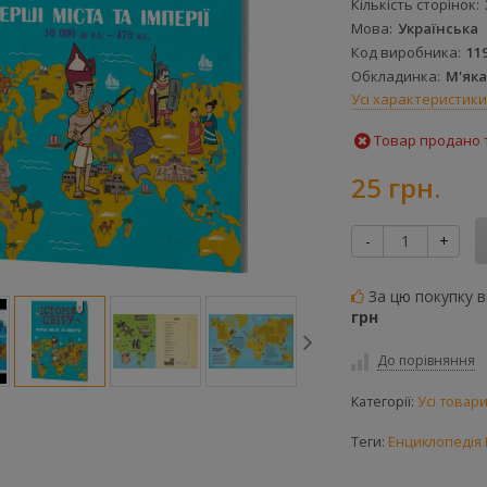
Кількість сторінок
Мова
Українська
Код виробника
11
Обкладинка
М'яка
Усі характеристики
Товар продано т
25 грн.
-
+
За цю покупку 
грн
До порівняння
Категорії:
Усі товар
Теги:
Енциклопедія І