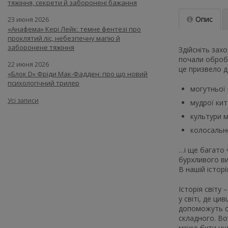
тяжіння, секрети й заборонені бажання
Опис
23 июня 2026
«Анафема» Кері Лейк: темне фентезі про
проклятий ліс, небезпечну магію й
заборонене тяжіння
Здійсніть зах
почали обробл
22 июня 2026
це призвело до
«Блок D» Фріди Мак-Фадден: про що новий
психологічний трилер
могутньої ц
Усі записи
мудрої кит
культури м
колосально
…і ще багато 
бурхливого ви
В нашій історі
Історія світу
у світі, де ци
допоможуть сф
складного. Во
може бути нуд