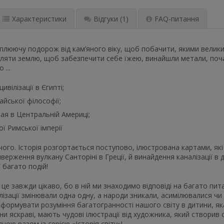
Характеристики
Відгуки
(1)
FAQ-питання
оплюючу подорож від кам’яного віку, щоб побачити, якими велик
яти землю, щоб забезпечити себе їжею, винайшли метали, почал
 ...
ивілізації в Єгипті;
айської філософії;
ая в Центральній Америці;
ї Римської імперії
чого. Історія розгортається поступово, ілюстрована картами, які
верження вулкану Санторіні в Греції, й винайдення каналізації в д
ї багато подій!
 – це завжди цікаво, бо в ній ми знаходимо відповіді на багато п
вілізації змінювали одна одну, а народи зникали, асимілювалися чи
ормувати розуміння багатогранності нашого світу в дитини, яка
ни яскраві, мають чудові ілюстрації від художника, який створив 
ною разом із серією «Історія світу»!