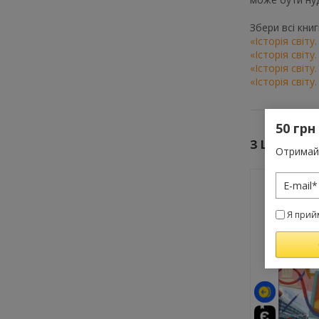
Збери всі книги
«Історія світу
«Історія світу
«Історія світу
«Історія світу
50 грн
З ЦИМ ТО
Отримай 
Я прий