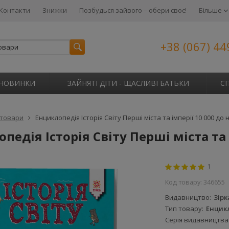
Контакти
Знижки
Позбудься зайвого – обери своє!
Більше
+38 (067) 44
НОВИНКИ
ЗАЙНЯТІ ДІТИ - ЩАСЛИВІ БАТЬКИ
С
 товари
Енциклопедія Історія Світу Перші міста та імперії 10 000 до н.е
педія Історія Світу Перші міста та ім
1
Код товару:
346655
Видавництво
Зірк
Тип товару
Енцик
Серія видавництва