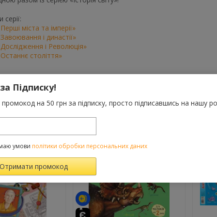
 серії:
. Перші міста та імперії»
. Завоювання і династії»
. Дослідження і Революція»
. Останнє століття»
 за Підписку!
ВАРОМ ТАКОЖ КУПУЮТЬ
промокод на 50 грн за підписку, просто підписавшись на нашу ро
-10%
маю умови
політики обробки персональних даних