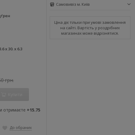
Самовивіз м. Київ
дґрен
Ціна діє тільки при умові замовлення
на сайті. Вартість у роздрібних
магазинах може відрізнятися.
3.6 х 30. х 6.3
50 грн.
Купити
ви отримаєте
+15.75
До обраних