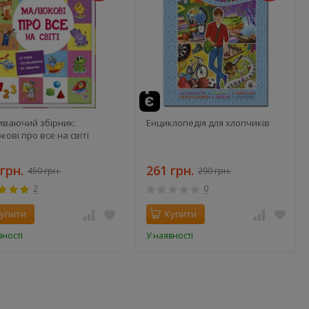
иваючий збірник:
Енциклопедія для хлопчиків
ові про все на світі
грн.
261 грн.
450 грн.
290 грн.
2
0
упити
Купити
вності
У наявності