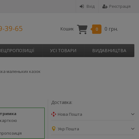
Вхід
Реєстрація
9-39-65
0 грн.
Кошик
0
ПЕЦПРОПОЗИЦІЇ
УСІ ТОВАРИ
ВИДАВНИЦТВА
жка маленьких казок
Доставка:
дтримка
Нова Пошта
 карткою
Укр Пошта
пропозиція