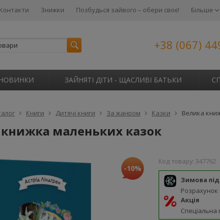
Контакти
Знижки
Позбудься зайвого – обери своє!
Більше
+38 (067) 44
НОВИНКИ
ЗАЙНЯТІ ДІТИ - ЩАСЛИВІ БАТЬКИ
С
талог
Книги
Дитячі книги
За жанром
Казки
Велика кни
 книжка маленьких казок
Код товару:
347762
-10%
Зимова пі
Розрахунок
Акція
Спеціальна 