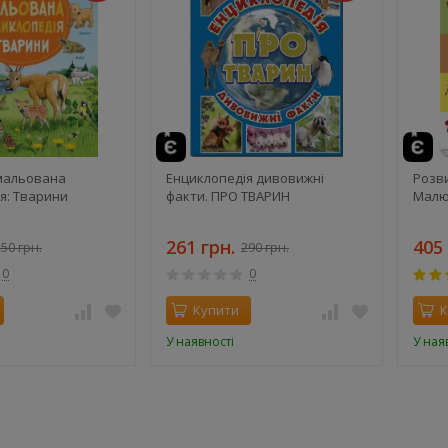
те
мальована
Енциклопедія дивовижні
Розв
я: Тварини
факти. ПРО ТВАРИН
Малюк
261 грн.
405 
50 грн.
290 грн.
0
0
Купити
К
У наявності
У ная