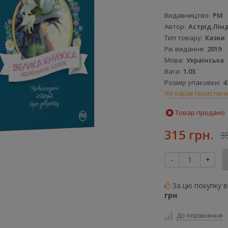
Видавництво
РМ
Автор
Астрід Лін
Тип товару
Казки
Рік видання
2019
Мова
Українська
Вага
1.03
Розмір упаковки
4
Усі характеристики
Товар продано
315 грн.
3
-
+
За цю покупку 
грн
До порівняння