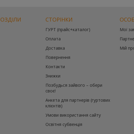
РОЗДІЛИ
СТОРІНКИ
ОСОБ
ГУРТ (прайс+каталог)
Мої з
Оплата
Партне
Доставка
Мій пр
Повернення
Контакти
Знижки
Позбудься зайвого – обери
своє!
Анкета для партнерів (гуртових
клієнтів)
Умови використання сайту
Освітня субвенція