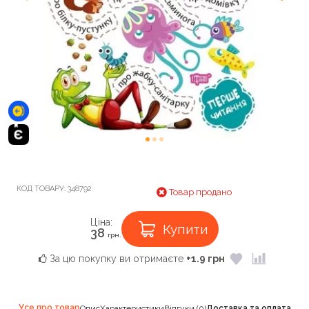
КОД ТОВАРУ:
348792
Товар продано
Ціна:
Купити
38
грн.
За цю покупку ви отримаєте
+1.9 грн
Усе про товар
Опис
Характеристики
Відгуки (0)
Доставка та оплата