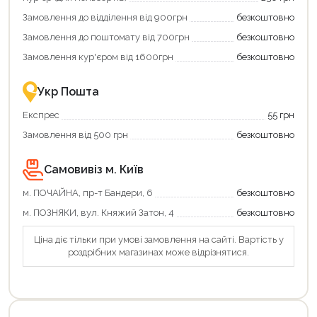
додаткові
вигідне
Замовлення до відділення від 900грн
безкоштовно
переваги!
повернення
Купити
коштів!
Замовлення до поштомату від 700грн
безкоштовно
картою
Економте
єКнига
більше
Замовлення кур'єром від 1600грн
безкоштовно
–
разом
це
із
зручно
державною
Укр Пошта
та
підтримкою!
вигідно!
Експрес
55 грн
Замовлення від 500 грн
безкоштовно
Самовивіз м. Київ
м. ПОЧАЙНА, пр-т Бандери, 6
безкоштовно
м. ПОЗНЯКИ, вул. Княжий Затон, 4
безкоштовно
Ціна діє тільки при умові замовлення на сайті. Вартість у
роздрібних магазинах може відрізнятися.