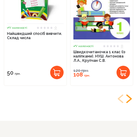
0
У наявності
Найшвидший спосіб вивчити.
Склад числа
0
У наявності
Швидкочитаночка 1 клас (із
наліпками). НУШ. Антонова
Л.А., Крупчан С.В.
120
грн.
50
108
грн.
грн.