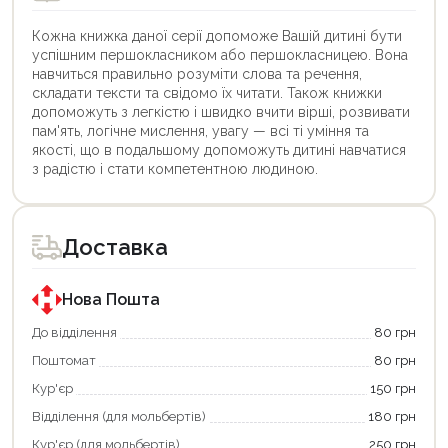
Кожна книжка даної серії допоможе Вашій дитині бути
успішним першокласником або першокласницею. Вона
навчиться правильно розуміти слова та речення,
складати тексти та свідомо їх читати. Також книжки
допоможуть з легкістю і швидко вчити вірші, розвивати
пам'ять, логічне мислення, увагу — всі ті уміння та
якості, що в подальшому допоможуть дитині навчатися
з радістю і стати компетентною людиною.
Цей
Цей
товар
товар
доступний
доступний
для
для
Доставка
покупки
покупки
за
за
державною
державною
програмою
програмою
Нова Пошта
єКнига.
«Національний
Використовуйте
кешбек».
До відділення
80 грн
свою
Оплачуйте
Поштомат
80 грн
карту
покупку
єКнига,
картою
Кур'єр
150 грн
щоб
«Національний
зекономити
кешбек»
Відділення (для мольбертів)
180 грн
та
та
отримати
отримуйте
Кур'єр (для мольбертів)
250 грн