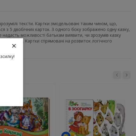
і зрозумілі тексти. Картки змодельовані таким чином, що,
ся з 5 двобічних карток. З одного боку зображено одну казку,
 Це надасть можливості батькам виявити, чи зрозумів казку
 малюнків. Картки спрямовані на розвиток логічного
зсилку!