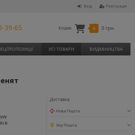
Вхід
Реєстрація
9-39-65
0 грн.
Кошик
0
ПЕЦПРОПОЗИЦІЇ
УСІ ТОВАРИ
ВИДАВНИЦТВА
зенят
Доставка:
Нова Пошта
гуру
Ю.В.
Укр Пошта