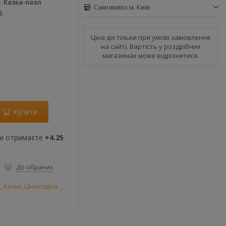
Казка-пазл
Самовивіз м. Київ
5
Ціна діє тільки при умові замовлення
на сайті. Вартість у роздрібних
магазинах може відрізнятися.
Купити
ви отримаєте
+4.25
До обраних
и
,
Казки
,
Цінопадна