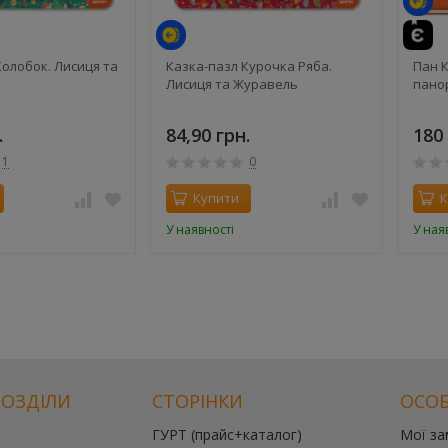
Колобок. Лисиця та
Казка-пазл Курочка Ряба.
Пан 
Лисиця та Журавель
пано
.
84,90 грн.
180 
1
0
Купити
К
У наявності
У ная
РОЗДІЛИ
СТОРІНКИ
ОСОБ
ГУРТ (прайс+каталог)
Мої з