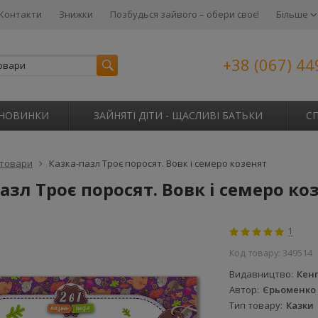
Контакти
Знижки
Позбудься зайвого – обери своє!
Більше
+38 (067) 44
НОВИНКИ
ЗАЙНЯТІ ДІТИ - ЩАСЛИВІ БАТЬКИ
С
 товари
Казка-пазл Троє поросят. Вовк і семеро козенят
азл Троє поросят. Вовк і семеро ко
1
Код товару:
349514
Видавництво
Кен
Автор
Єрьоменко 
Тип товару
Казки