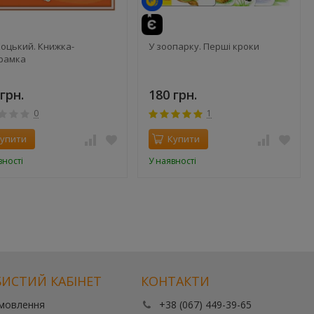
Коцький. Книжка-
У зоопарку. Перші кроки
рамка
грн.
180 грн.
0
1
упити
Купити
вності
У наявності
ИСТИЙ КАБІНЕТ
КОНТАКТИ
амовлення
+38 (067) 449-39-65