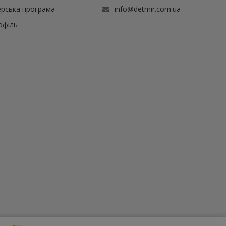
рська програма
info@detmir.com.ua
офіль