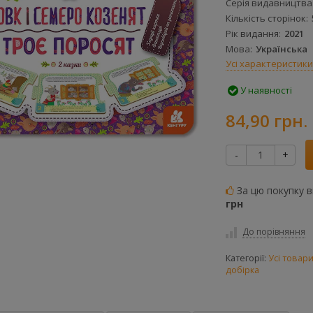
Серія видавництва
Кількість сторінок
Рік видання
2021
Мова
Українська
Усі характеристики
У наявності
84,90 грн.
-
+
За цю покупку 
грн
До порівняння
Категорії:
Усі товар
добірка