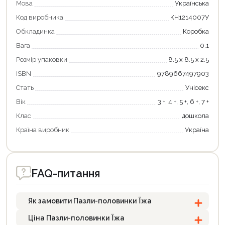
Мова
Українська
Оформити замовлення
Код виробника
КН1214007У
Обкладинка
Коробка
Вага
0.1
Розмір упаковки
8.5 х 8.5 х 2.5
ISBN
9789667497903
Стать
Унісекс
Вік
3 +, 4 +, 5 +, 6 +, 7 +
Клас
дошкола
Країна виробник
Україна
FAQ-питання
Як замовити Пазли-половинки Їжа
Ціна Пазли-половинки Їжа