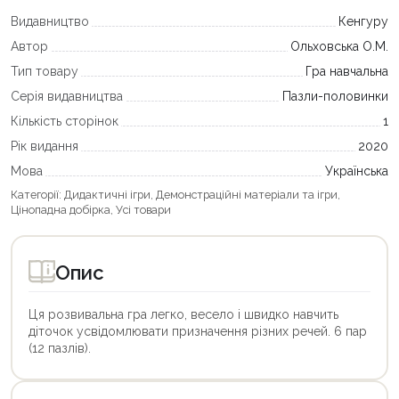
Видавництво
Кенгуру
Автор
Ольховська О.М.
Тип товару
Гра навчальна
Серія видавництва
Пазли-половинки
Кількість сторінок
1
Рік видання
2020
Мова
Українська
Категорії:
Дидактичні ігри
,
Демонстраційні матеріали та ігри
,
Цінопадна добірка
,
Усі товари
Опис
Ця розвивальна гра легко, весело і швидко навчить
діточок усвідомлювати призначення різних речей. 6 пар
(12 пазлів).
Цей
товар
доступний