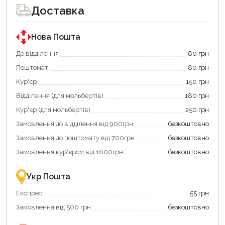
для
Доставка
покупки
за
державною
програмою
Нова Пошта
«Національний
кешбек».
До відділення
80 грн
Оплачуйте
Поштомат
80 грн
покупку
картою
Кур'єр
150 грн
«Національний
кешбек»
Відділення (для мольбертів)
180 грн
та
отримуйте
Кур'єр (для мольбертів)
250 грн
вигідне
Замовлення до відділення від 900грн
безкоштовно
повернення
коштів!
Замовлення до поштомату від 700грн
безкоштовно
Економте
більше
Замовлення кур'єром від 1600грн
безкоштовно
-
разом
із
Укр Пошта
державною
підтримкою!
Експрес
55 грн
Замовлення від 500 грн
безкоштовно