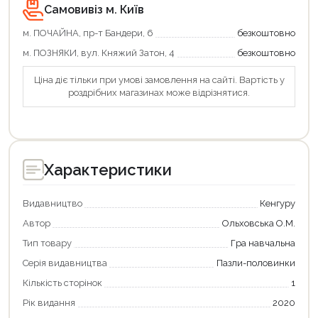
Самовивіз м. Київ
м. ПОЧАЙНА, пр-т Бандери, 6
безкоштовно
м. ПОЗНЯКИ, вул. Княжий Затон, 4
безкоштовно
Ціна діє тільки при умові замовлення на сайті. Вартість у
роздрібних магазинах може відрізнятися.
Характеристики
Видавництво
Кенгуру
Автор
Ольховська О.М.
Тип товару
Гра навчальна
Серія видавництва
Пазли-половинки
Кількість сторінок
1
Рік видання
2020
Продовжити покупки