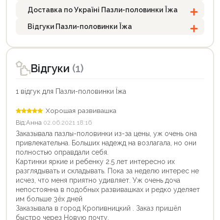
Доставка по Україні Пазли-половинки Їжа
Відгуки Пазли-половинки Їжа
Відгуки
(1)
1 відгук для Пазли-половинки Їжа
Хорошая развивашка
Від:
Анна
02.06.2021 18:16
Заказывала пазлы-половинки из-за цены, уж очень она
привлекательна. Больших надежд на возлагала, но они
полностью оправдали себя.
Картинки яркие и ребенку 2.5 лет интересно их
разглядывать и складывать. Пока за неделю интерес не
исчез, что меня приятно удивляет. Уж очень доча
непостоянна в подобных развивашках и редко уделяет
им больше 3ёх дней
Заказывала в город Кропивницкий . Заказ пришёл
быстро через Новую почту.