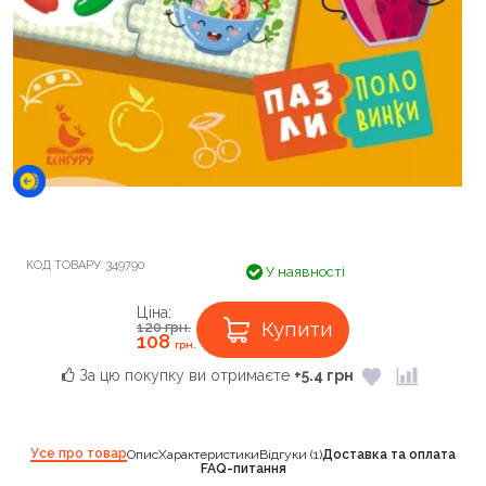
КОД ТОВАРУ:
349790
У наявності
Ціна:
Купити
120
грн.
108
грн.
За цю покупку ви отримаєте
+5.4 грн
Усе про товар
Опис
Характеристики
Відгуки (1)
Доставка та оплата
FAQ-питання