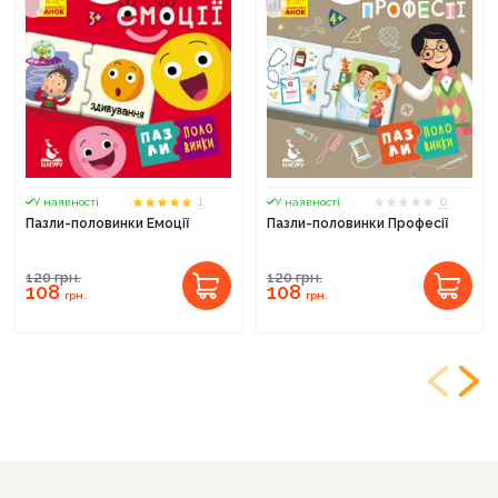
1
0
У наявності
У наявності
Пазли-половинки Емоції
Пазли-половинки Професії
120
грн.
120
грн.
108
108
грн.
грн.