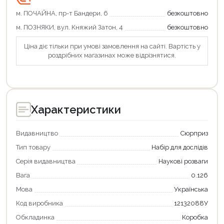
м. ПОЧАЙНА, пр-т Бандери, 6
безкоштовно
м. ПОЗНЯКИ, вул. Княжий Затон, 4
безкоштовно
Ціна діє тільки при умові замовлення на сайті. Вартість у
роздрібних магазинах може відрізнятися.
Характеристики
Видавництво
Сюрприз
Тип товару
Набір для дослідів
Серія видавництва
Наукові розваги
Вага
0.126
Продовжити покупки
Мова
Українська
Код виробника
12132088У
Оформити замовлення
Обкладинка
Коробка