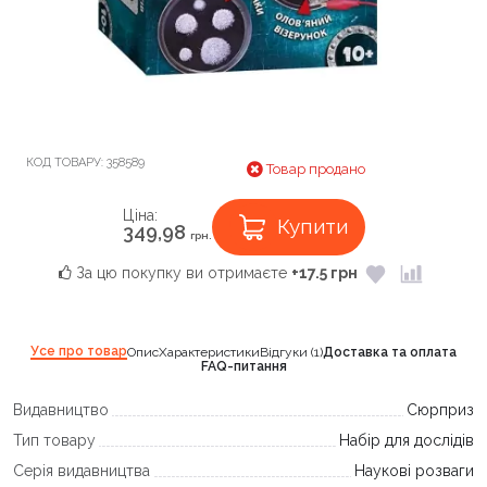
КОД ТОВАРУ:
358589
Товар продано
Ціна:
Купити
349,98
грн.
За цю покупку ви отримаєте
+17.5 грн
Усе про товар
Опис
Характеристики
Відгуки (1)
Доставка та оплата
FAQ-питання
Видавництво
Сюрприз
Тип товару
Набір для дослідів
Серія видавництва
Наукові розваги