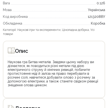
Вага
0.126
Мова
Українська
Код виробника
12132088У
Обкладинка
Коробка
Категорії:
Наукові ігри та експеременти
,
Цінопадна добірка
,
Усі
товари
Опис
Наукова гра Битва металів. Завдяки цьому набору ви
дізнаєтеся, як поводиться різні метали під дією
електричного струму й хімічних реакцій, побачите
протистояння міді й заліза на право перебувати в
розчині солі, навчитеся добувати олово з розчину за
допомогою електрики, а також станете свідком реакції
зміщення олова цинком.