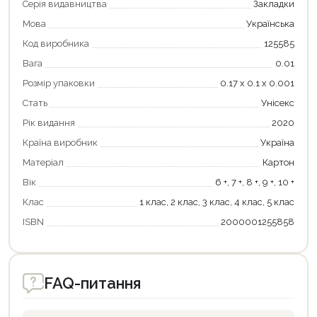
Серія видавництва
Закладки
Мова
Українська
Код виробника
125585
Вага
0.01
Розмір упаковки
0.17 х 0.1 х 0.001
Стать
Унісекс
Рік видання
2020
Країна виробник
Україна
Матеріал
Картон
Вік
6 +, 7 +, 8 +, 9 +, 10 +
Клас
1 клас, 2 клас, 3 клас, 4 клас, 5 клас
ISBN
2000001255858
Продовжити покупки
FAQ-питання
Оформити замовлення