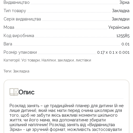
Видавництво
Зірка
Тип товару
Закладка
Серія видавництва
Закладки
Мова
Українська
Код виробника
125585
Вага
0.01
Розмір упаковки
0.17 х 0.1 х 0.001
Категорії:
Усі товари
,
Наліпки, закладки, листівки
Теги:
Закладка
Опис
Розклад занять – це традиційний планер для дитини (й не
лише дитини), який має мати перед очима школярик для
того, щоб не забути якісь важливі моменти шкільного
життя, чи його мама, яка допомагатиме збирати
шкільний наплічник! Розклад занять від «Видавництва
Зірка» - це зручний формат, можливість застосовувати