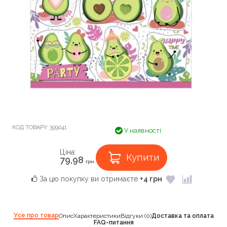
КОД ТОВАРУ:
399041
У наявності
Ціна:
Купити
79,98
грн.
За цю покупку ви отримаєте
+4 грн
Усе про товар
Опис
Характеристики
Відгуки (0)
Доставка та оплата
FAQ-питання