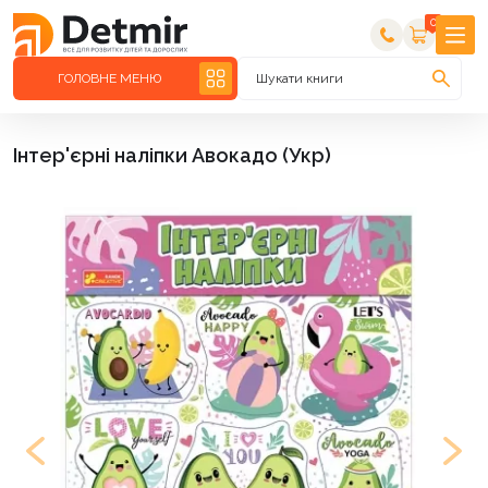
0
ГОЛОВНЕ МЕНЮ
Шукати книги
Інтер'єрні наліпки Авокадо (Укр)