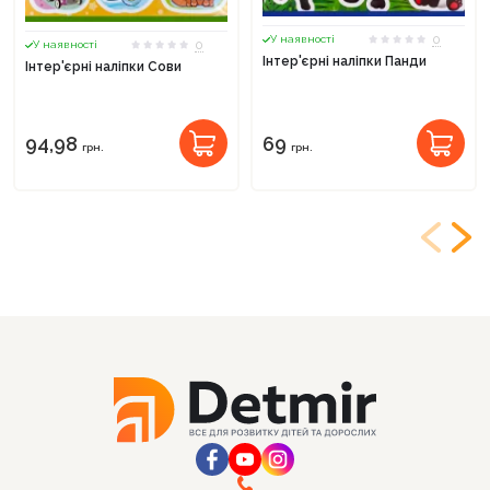
0
У наявності
0
У наявності
Інтер'єрні наліпки Панди
Інтер'єрні наліпки Сови
94,98
69
грн.
грн.