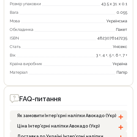
Розмір упаковки
43.5 х 31. х 0.1
Вага
0.055
Мова
Українська
Обкладинка
Пакет
ISBN
4823076147235
Продовжити покупки
Стать
Унісекс
Вік
3 +, 4 +, 5 +, 6 +, 7 +
Оформити замовлення
Країна виробник
Україна
Матеріал
Папір
FAQ-питання
Як замовити Інтер'єрні наліпки Авокадо (Укр)
Ціна Інтер'єрні наліпки Авокадо (Укр)
Доставка по Україні Інтер'єрні наліпки