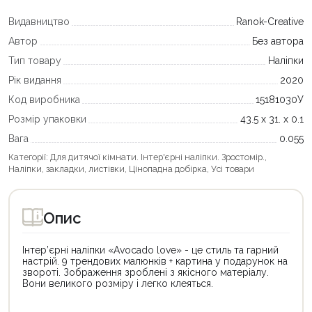
Видавництво
Ranok-Creative
Автор
Без автора
Тип товару
Наліпки
Рік видання
2020
Код виробника
15181030У
Розмір упаковки
43.5 х 31. х 0.1
Вага
0.055
Категорії:
Для дитячої кімнати. Інтер'єрні наліпки. Зростомір.
,
Наліпки, закладки, листівки
,
Цінопадна добірка
,
Усі товари
Опис
Інтер’єрні наліпки «Avocado love» - це стиль та гарний
настрій. 9 трендових малюнків + картина у подарунок на
звороті. Зображення зроблені з якісного матеріалу.
Вони великого розміру і легко клеяться.