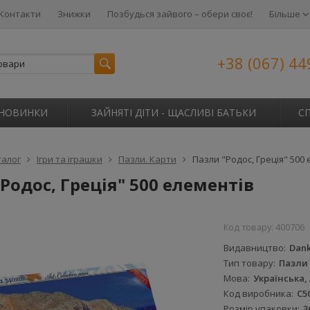
Контакти
Знижки
Позбудься зайвого – обери своє!
Більше
+38 (067) 44
НОВИНКИ
ЗАЙНЯТІ ДІТИ - ЩАСЛИВІ БАТЬКИ
С
талог
Ігри та іграшки
Пазли. Карти
Пазли "Родос, Греція" 500
Родос, Греція" 500 елементів
Код товару:
400706
Видавництво
Dank
Тип товару
Пазли
Мова
Українська,
Код виробника
C5
Розмір упаковки
3