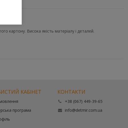
ого картону. Висока якість матеріалу і деталей.
ИСТИЙ КАБІНЕТ
КОНТАКТИ
амовлення
+38 (067) 449-39-65
рська програма
info@detmir.com.ua
офіль