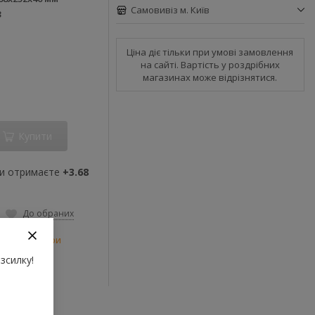
Самовивіз м. Київ
3
Ціна діє тільки при умові замовлення
на сайті. Вартість у роздрібних
магазинах може відрізнятися.
Купити
ви отримаєте
+3.68
До обраних
рти
,
Усі товари
зсилку!