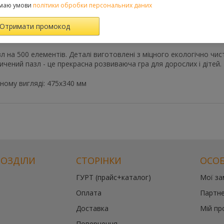
Характеристики
Відгуки
(0)
FAQ-питання
маю умови
політики обробки персональних даних
 Греція", 500 елементів.
л на 500 елементів. Деталі виготовлені з міцного екологічно чист
сичений пазл - це прекрасна розвиваюча гра для дорослих і дітей.
аному вигляді: 475x340 мм
РОЗДІЛИ
СТОРІНКИ
ОСОБ
ГУРТ (прайс+каталог)
Мої з
Оплата
Партне
Доставка
Мій пр
Повернення