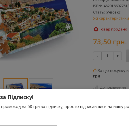
ISBN
482018607751
Стать
Унісекс
Усі характеристики
Товар продано
73,50 грн.
-
+
За цю покупку 
грн
До порівняння
 за Підписку!
Категорії:
Пазли. Ка
промокод на 50 грн за підписку, просто підписавшись на нашу ро
Теги:
Пазли