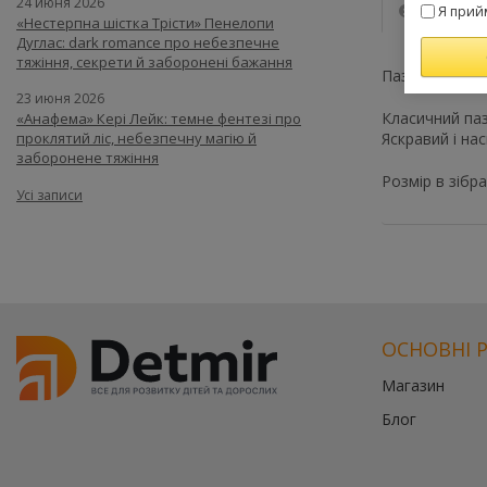
24 июня 2026
Опис
Я прий
«Нестерпна шістка Трісти» Пенелопи
Дуглас: dark romance про небезпечне
тяжіння, секрети й заборонені бажання
Пазли "Родос,
23 июня 2026
Класичний паз
«Анафема» Кері Лейк: темне фентезі про
Яскравий і на
проклятий ліс, небезпечну магію й
заборонене тяжіння
Розмір в зібр
Усі записи
ОСНОВНІ 
Магазин
Блог