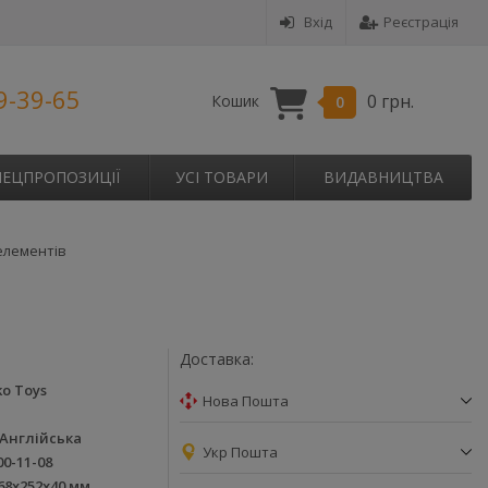
Вхід
Реєстрація
9-39-65
0 грн.
Кошик
0
ПЕЦПРОПОЗИЦІЇ
УСІ ТОВАРИ
ВИДАВНИЦТВА
 елементів
Доставка:
o Toys
Нова Пошта
 Англійська
Укр Пошта
00-11-08
68х252х40 мм