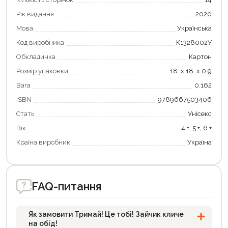
Рік видання
2020
Мова
Українська
Код виробника
К1328002У
Обкладинка
Картон
Розмір упаковки
18. х 18. х 0.9
Вага
0.162
Продовжити покупки
ISBN
9789667503406
Стать
Оформити замовлення
Унісекс
Вік
4 +, 5 +, 6 +
Країна виробник
Україна
FAQ-питання
Як замовити Тримай! Це тобі! Зайчик кличе
на обід!