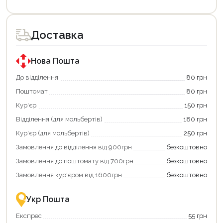
Цей
Цей
товар
товар
доступний
доступний
для
для
Доставка
покупки
покупки
за
за
державною
державною
програмою
програмою
Нова Пошта
єКнига.
«Національний
Використовуйте
кешбек».
До відділення
80 грн
свою
Оплачуйте
Поштомат
80 грн
карту
покупку
єКнига,
картою
Кур'єр
150 грн
щоб
«Національний
зекономити
кешбек»
Відділення (для мольбертів)
180 грн
та
та
отримати
отримуйте
Кур'єр (для мольбертів)
250 грн
додаткові
вигідне
Замовлення до відділення від 900грн
безкоштовно
переваги!
повернення
Купити
коштів!
Замовлення до поштомату від 700грн
безкоштовно
картою
Економте
єКнига
більше
Замовлення кур'єром від 1600грн
безкоштовно
–
разом
це
із
зручно
державною
Укр Пошта
та
підтримкою!
вигідно!
Експрес
55 грн