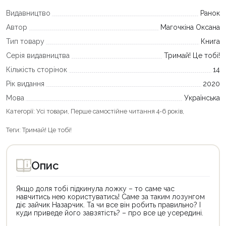
Видавництво
Ранок
Автор
Магочкіна Оксана
Тип товару
Книга
Серія видавництва
Тримай! Це тобі!
Кількість сторінок
14
Рік видання
2020
Мова
Українська
Категорії:
Усі товари
,
Перше самостійне читання 4-6 років
,
Теги:
Тримай! Це тобі!
Опис
Якщо доля тобі підкинула ложку – то саме час
навчитись нею користуватись! Саме за таким лозунгом
діє зайчик Назарчик. Та чи все він робить правильно? І
куди приведе його завзятість? – про все це усередині.