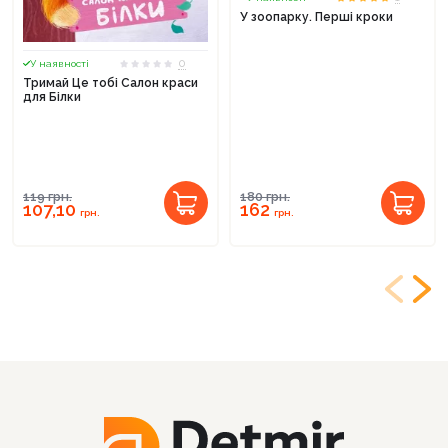
У зоопарку. Перші кроки
0
У наявності
Тримай Це тобі Салон краси
для Білки
119
грн.
180
грн.
107,10
162
грн.
грн.