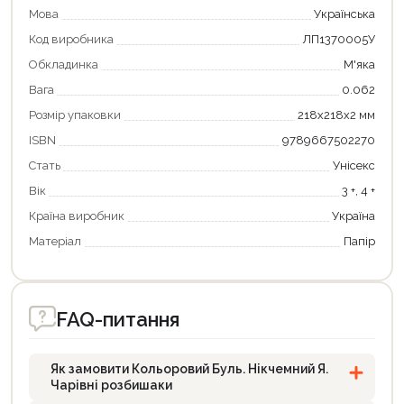
Мова
Українська
Код виробника
ЛП1370005У
Обкладинка
М'яка
Вага
0.062
Розмір упаковки
218х218х2 мм
ISBN
9789667502270
Стать
Унісекс
Продовжити покупки
Вік
3 +, 4 +
Оформити замовлення
Країна виробник
Україна
Матеріал
Папір
FAQ-питання
Як замовити Кольоровий Буль. Нікчемний Я.
Чарівні розбишаки