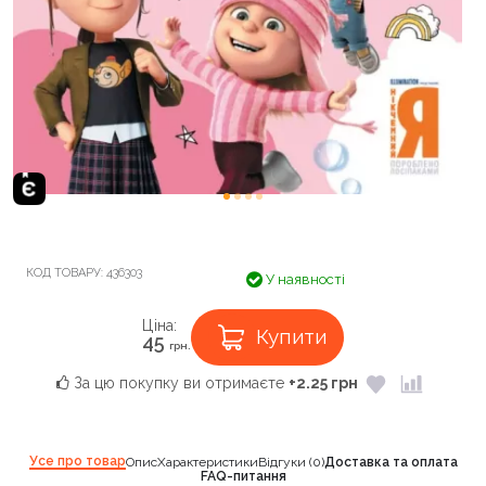
КОД ТОВАРУ:
436303
У наявності
Ціна:
Купити
45
грн.
За цю покупку ви отримаєте
+2.25 грн
Усе про товар
Опис
Характеристики
Відгуки (0)
Доставка та оплата
FAQ-питання