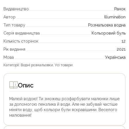
Видавництво
Ранок
Автор
Illumination
Тип товару
Розмальовка водна
Серія видавництва
Кольоровий буль
Кількість сторінок
12
Рік видання
2021
Мова
Українська
Категорії:
Водні розмальовки
,
Усі товари
Опис
Малюй водою! Ти зможеш розфарбувати малюнки лише
за допомогою пензлика й води. Але не забувай частіше
міняти воду, щоб кольори були яскравішими. Веселого
малювання!
Цей
товар