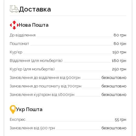
доступний
для
Доставка
покупки
за
державною
програмою
Нова Пошта
єКнига.
Використовуйте
До відділення
80 грн
свою
Поштомат
80 грн
карту
єКнига,
Кур'єр
150 грн
щоб
зекономити
Відділення (для мольбертів)
180 грн
та
отримати
Кур'єр (для мольбертів)
250 грн
додаткові
Замовлення до відділення від 900грн
безкоштовно
переваги!
Купити
Замовлення до поштомату від 700грн
безкоштовно
картою
єКнига
Замовлення кур'єром від 1600грн
безкоштовно
–
це
зручно
Укр Пошта
та
вигідно!
Експрес
55 грн
Замовлення від 500 грн
безкоштовно