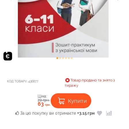
Товар продано та знято з
КОД ТОВАРУ:
436877
тиражу
Ціна:
Купити
70
грн.
63
грн.
За цю покупку ви отримаєте
+3.15 грн