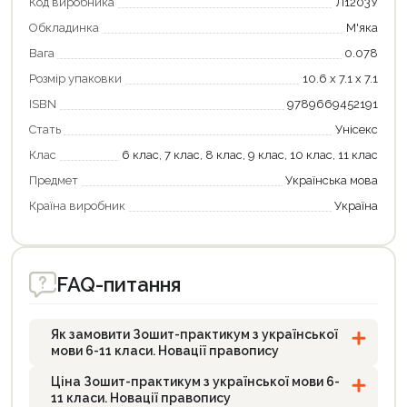
Код виробника
Л1203У
Обкладинка
М'яка
Вага
0.078
Розмір упаковки
10.6 х 7.1 х 7.1
ISBN
9789669452191
Стать
Унісекс
Клас
6 клас, 7 клас, 8 клас, 9 клас, 10 клас, 11 клас
Продовжити покупки
Предмет
Українська мова
Оформити замовлення
Країна виробник
Україна
FAQ-питання
Як замовити Зошит-практикум з української
мови 6-11 класи. Новації правопису
Ціна Зошит-практикум з української мови 6-
11 класи. Новації правопису