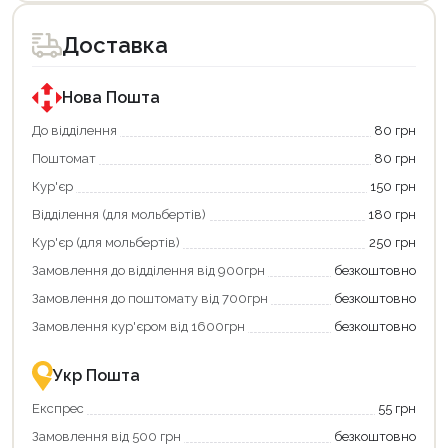
товар
доступний
для
Доставка
покупки
за
державною
програмою
Нова Пошта
єКнига.
Використовуйте
До відділення
80 грн
свою
Поштомат
80 грн
карту
єКнига,
Кур'єр
150 грн
щоб
зекономити
Відділення (для мольбертів)
180 грн
та
отримати
Кур'єр (для мольбертів)
250 грн
додаткові
Замовлення до відділення від 900грн
безкоштовно
переваги!
Купити
Замовлення до поштомату від 700грн
безкоштовно
картою
єКнига
Замовлення кур'єром від 1600грн
безкоштовно
–
це
зручно
Укр Пошта
та
вигідно!
Експрес
55 грн
Замовлення від 500 грн
безкоштовно