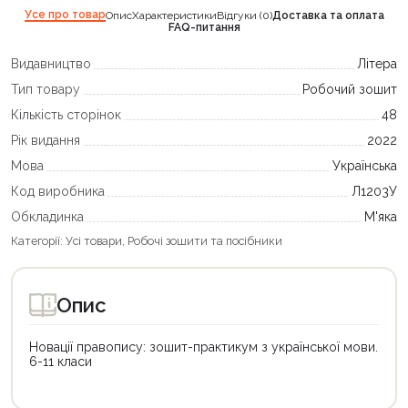
Усе про товар
Опис
Характеристики
Відгуки (0)
Доставка та оплата
FAQ-питання
Видавництво
Літера
Тип товару
Робочий зошит
Кількість сторінок
48
Рік видання
2022
Мова
Українська
Код виробника
Л1203У
Обкладинка
М'яка
Категорії:
Усі товари
,
Робочі зошити та посібники
Опис
Новації правопису: зошит-практикум з української мови.
6-11 класи
Цей