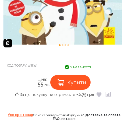
КОД ТОВАРУ:
438913
У наявності
Ціна:
Купити
55
грн.
За цю покупку ви отримаєте
+2.75 грн
Усе про товар
Опис
Характеристики
Відгуки (0)
Доставка та оплата
FAQ-питання