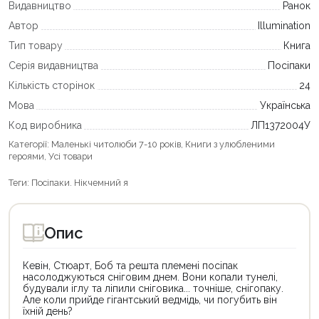
Видавництво
Ранок
Автор
Illumination
Тип товару
Книга
Серія видавництва
Посіпаки
Кількість сторінок
24
Мова
Українська
Код виробника
ЛП1372004У
Категорії:
Маленькі читолюби 7-10 років
,
Книги з улюбленими
героями
,
Усі товари
Теги:
Посіпаки. Нікчемний я
Опис
Кевін, Стюарт, Боб та решта племені посіпак
насолоджуються сніговим днем. Вони копали тунелі,
будували іглу та ліпили сніговика... точніше, снігопаку.
Але коли прийде гігантський ведмідь, чи погубить він
їхній день?