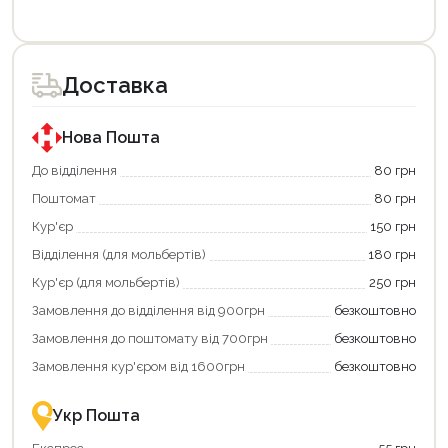
Цей
товар
доступний
для
Доставка
покупки
за
державною
програмою
Нова Пошта
єКнига.
Використовуйте
До відділення
80 грн
свою
Поштомат
80 грн
карту
єКнига,
Кур'єр
150 грн
щоб
зекономити
Відділення (для мольбертів)
180 грн
та
отримати
Кур'єр (для мольбертів)
250 грн
додаткові
Замовлення до відділення від 900грн
безкоштовно
переваги!
Купити
Замовлення до поштомату від 700грн
безкоштовно
картою
єКнига
Замовлення кур'єром від 1600грн
безкоштовно
–
це
зручно
Укр Пошта
та
вигідно!