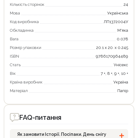
Кількість сторінок
24
Мова
Українська
Код виробника
ЛП1372004У
Обкладинка
М'яка
Вага
0.078
Розмір упаковки
20.1 х 20. х 0.245
Продовжити покупки
ISBN
9786170964489
Оформити замовлення
Стать
Унісекс
Вік
7 +, 8 +, 9 +, 10 +
Країна виробник
Україна
Матеріал
Папір
FAQ-питання
Як замовити Історії. Посіпаки. День снігу