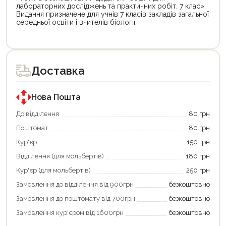
лабораторних досліджень та практичних робіт. 7 клас».
Видання призначене для учнів 7 класів закладів загальної
середньої освіти і вчителів біології.
Цей
товар
доступний
для
Доставка
покупки
за
державною
програмою
Нова Пошта
єКнига.
Використовуйте
До відділення
80 грн
свою
Поштомат
80 грн
карту
єКнига,
Кур'єр
150 грн
щоб
зекономити
Відділення (для мольбертів)
180 грн
та
отримати
Кур'єр (для мольбертів)
250 грн
додаткові
Замовлення до відділення від 900грн
безкоштовно
переваги!
Купити
Замовлення до поштомату від 700грн
безкоштовно
картою
єКнига
Замовлення кур'єром від 1600грн
безкоштовно
–
це