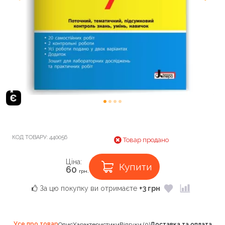
КОД ТОВАРУ:
440056
Товар продано
Ціна:
Купити
60
грн.
За цю покупку ви отримаєте
+3 грн
Усе про товар
Опис
Характеристики
Відгуки (0)
Доставка та оплата