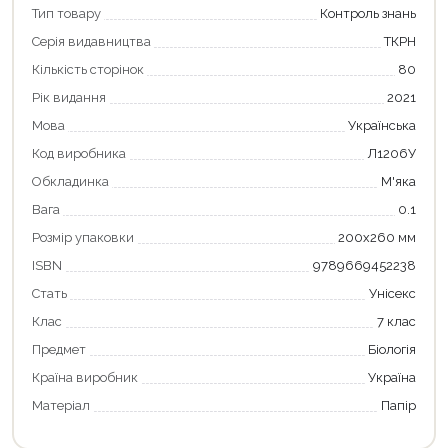
Тип товару
Контроль знань
Серія видавництва
ТКРН
Кількість сторінок
80
Рік видання
2021
Мова
Українська
Код виробника
Л1206У
Обкладинка
М'яка
Вага
0.1
Розмір упаковки
200х260 мм
ISBN
9789669452238
Продовжити покупки
Стать
Унісекс
Оформити замовлення
Клас
7 клас
Предмет
Біологія
Країна виробник
Україна
Матеріал
Папір