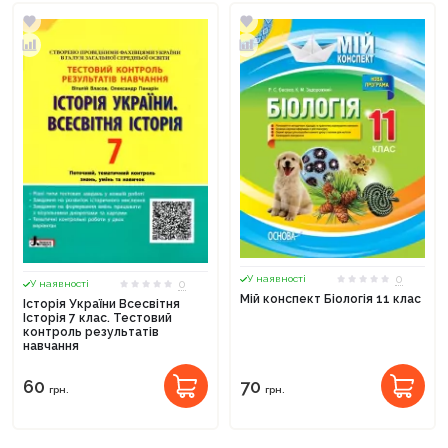
0
У наявності
0
У наявності
Мій конспект Біологія 11 клас
Історія України Всесвітня
Історія 7 клас. Тестовий
контроль результатів
навчання
60
70
грн.
грн.