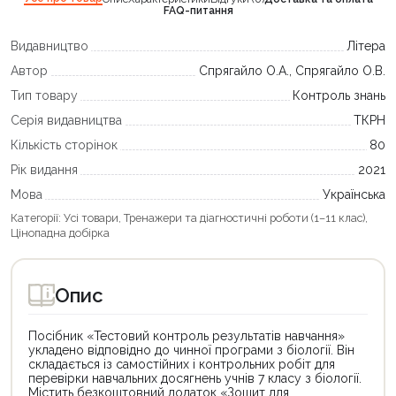
FAQ-питання
Видавництво
Літера
Автор
Спрягайло О.А., Спрягайло О.В.
Тип товару
Контроль знань
Серія видавництва
ТКРН
Кількість сторінок
80
Рік видання
2021
Мова
Українська
Категорії:
Усі товари
,
Тренажери та діагностичні роботи (1–11 клас)
,
Цінопадна добірка
Опис
Посібник «Тестовий контроль результатів навчання»
укладено відповідно до чинної програми з біології. Він
складається із самостійних і контрольних робіт для
перевірки навчальних досягнень учнів 7 класу з біології.
Містить безкоштовний додаток «Зошит для