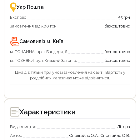
зручно
Укр Пошта
та
вигідно!
Експрес
55 грн
Замовлення від 500 грн
безкоштовно
Самовивіз м. Київ
м. ПОЧАЙНА, пр-т Бандери, 6
безкоштовно
м. ПОЗНЯКИ, вул. Княжий Затон, 4
безкоштовно
Ціна діє тільки при умові замовлення на сайті. Вартість у
роздрібних магазинах може відрізнятися.
Характеристики
Видавництво
Літера
Автор
Спрягайло О.А., Спрягайло О.В.