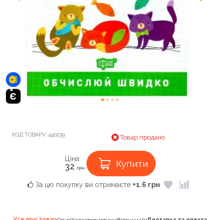
КОД ТОВАРУ:
440239
Товар продано
Ціна:
Купити
32
грн.
За цю покупку ви отримаєте
+1.6 грн
Усе про товар