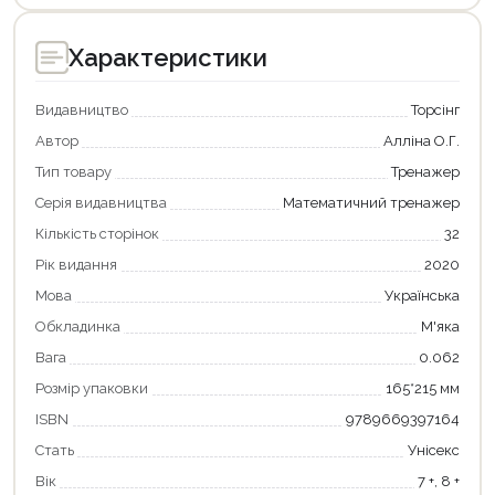
Характеристики
Видавництво
Торсінг
Автор
Алліна О.Г.
Тип товару
Тренажер
Серія видавництва
Математичний тренажер
Кількість сторінок
32
Рік видання
2020
Мова
Українська
Обкладинка
М'яка
Вага
0.062
Продовжити покупки
Розмір упаковки
165*215 мм
ISBN
9789669397164
Оформити замовлення
Стать
Унісекс
Вік
7 +, 8 +