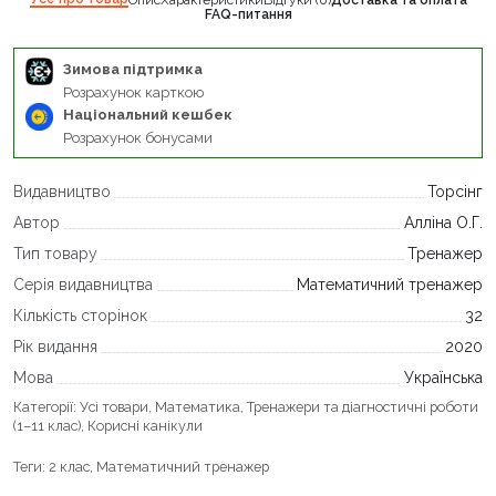
Опис
Характеристики
Відгуки (0)
Доставка та оплата
FAQ-питання
Зимова підтримка
Розрахунок карткою
Національний кешбек
Розрахунок бонусами
Видавництво
Торсінг
Автор
Алліна О.Г.
Тип товару
Тренажер
Серія видавництва
Математичний тренажер
Кількість сторінок
32
Рік видання
2020
Мова
Українська
Категорії:
Усі товари
,
Математика
,
Тренажери та діагностичні роботи
(1–11 клас)
,
Корисні канікули
Теги:
2 клас
,
Математичний тренажер