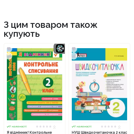
З цим товаром також
купують
0
0
У наявності
У наявності
Я відмінник! Контрольне
НУШ Швидкочитаночка 2 клас