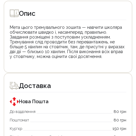
Опис
Мета цього тренувального зошита — навчити школяра
обчислювати швидко і, насамперед, правильно.
Завдання розміщені з поступовим ускладненням.
Тренування слід проводити без перевантажень, не
більше 5 хвилин на стовпчик, там, де присутні у виразах
дві дії — близько 10 хвилин. Після виконання всіх вправ
у стовпчику, можна оцінити свої досягнення.
Цей
Цей
товар
товар
доступний
доступний
для
для
Доставка
покупки
покупки
за
за
державною
державною
програмою
програмою
Нова Пошта
єКнига.
«Національний
Використовуйте
кешбек».
До відділення
80 грн
свою
Оплачуйте
Поштомат
80 грн
карту
покупку
єКнига,
картою
Кур'єр
150 грн
щоб
«Національний
зекономити
кешбек»