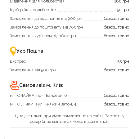
Відділення (для мольбертів)
180 грн
та
та
отримати
отримуйте
Кур'єр (для мольбертів)
250 грн
додаткові
вигідне
Замовлення до відділення від 900грн
безкоштовно
переваги!
повернення
Купити
коштів!
Замовлення до поштомату від 700грн
безкоштовно
картою
Економте
єКнига
більше
Замовлення кур'єром від 1600грн
безкоштовно
–
разом
це
із
зручно
державною
Укр Пошта
та
підтримкою!
вигідно!
Експрес
55 грн
Замовлення від 500 грн
безкоштовно
Самовивіз м. Київ
м. ПОЧАЙНА, пр-т Бандери, 6
безкоштовно
м. ПОЗНЯКИ, вул. Княжий Затон, 4
безкоштовно
Ціна діє тільки при умові замовлення на сайті. Вартість у
роздрібних магазинах може відрізнятися.