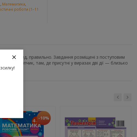
и
,
Математика
,
остичні роботи (1–11
насамперед, правильно. Завдання розміщені з поступовим
н на стовпчик, там, де присутні у виразах дві дії — близько
зсилку!
ння.
-10%