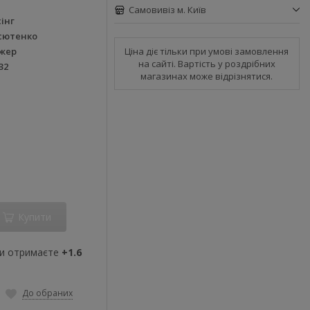
Самовивіз м. Київ
інг
асютенко
Ціна діє тільки при умові замовлення
жер
на сайті. Вартість у роздрібних
32
магазинах може відрізнятися.
Купити
ви отримаєте
+1.6
До обраних