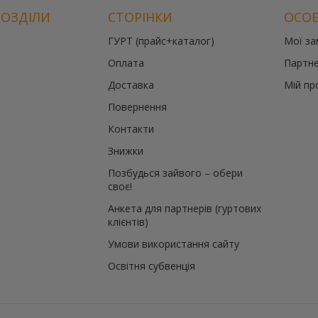
РОЗДІЛИ
СТОРІНКИ
ОСОБ
ГУРТ (прайс+каталог)
Мої з
Оплата
Партне
Доставка
Мій пр
Повернення
Контакти
Знижки
Позбудься зайвого – обери
своє!
Анкета для партнерів (гуртових
клієнтів)
Умови використання сайту
Освітня субвенція