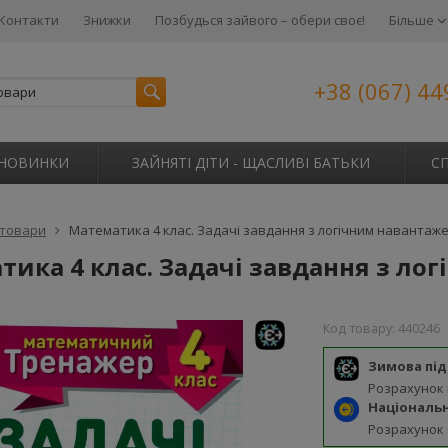
Контакти
Знижки
Позбудься зайвого – обери своє!
Більше
+38 (067) 44
НОВИНКИ
ЗАЙНЯТІ ДІТИ - ЩАСЛИВІ БАТЬКИ
С
 товари
Математика 4 клас. Задачі завдання з логічним навантаж
тика 4 клас. Задачі завдання з л
Код товару:
440246
Зимова пі
Розрахунок
Національ
Розрахунок