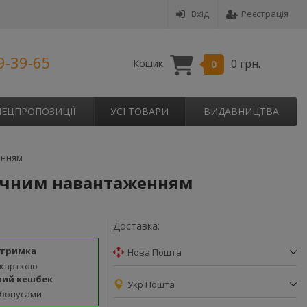
Вхід
Реєстрація
9-39-65
0 грн.
Кошик
0
ПЕЦПРОПОЗИЦІЇ
УСІ ТОВАРИ
ВИДАВНИЦТВА
енням
огічним навантаженням
Доставка:
дтримка
Нова Пошта
 карткою
ний кешбек
Укр Пошта
 бонусами