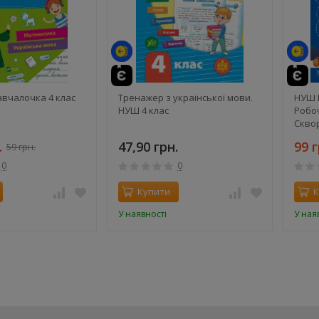
й
вчалочка 4 клас
Тренажер з української мови.
НУШ 
НУШ 4 клас
Робо
Сквор
Част
.
47,90 грн.
99 г
59 грн.
0
0
Купити
К
У наявності
У ная