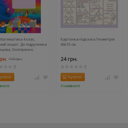
Математика 4 клас.
Картонка-підказка Геометрія
чий зошит. До підручника
40х15 см
цова, Онопрієнко.
ина 2
рн.
24 грн.
110 грн.
0
0
упити
Купити
вності
У наявності